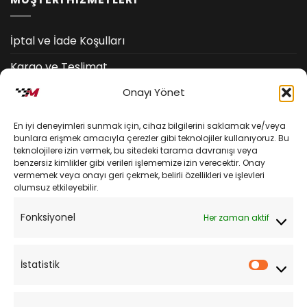
İptal ve İade Koşulları
Kargo ve Teslimat
Onayı Yönet
Kişisel Verilerin Korunması
Mesafeli Satış Sözleşmesi
En iyi deneyimleri sunmak için, cihaz bilgilerini saklamak ve/veya
bunlara erişmek amacıyla çerezler gibi teknolojiler kullanıyoruz. Bu
teknolojilere izin vermek, bu sitedeki tarama davranışı veya
YARDIM
benzersiz kimlikler gibi verileri işlememize izin verecektir. Onay
vermemek veya onayı geri çekmek, belirli özellikleri ve işlevleri
olumsuz etkileyebilir.
Müşteri Hizmetleri
Fonksiyonel
Her zaman aktif
Sipariş Takibi
Sıkça Sorulan Sorular
İstatistik
İstatist