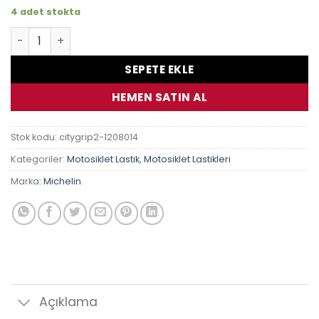
4 adet stokta
120/80-14 58S Michelin City Grip 2 adet
SEPETE EKLE
HEMEN SATIN AL
Stok kodu:
citygrip2-1208014
Kategoriler:
Motosiklet Lastik
,
Motosiklet Lastikleri
Marka:
Michelin
Açıklama