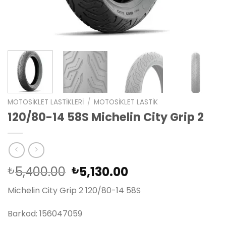
MOTOSIKLET LASTIKLERI
/
MOTOSIKLET LASTIK
120/80-14 58S Michelin City Grip 2
Orijinal
Şu
5,400.00
5,130.00
₺
₺
fiyat:
andaki
Michelin City Grip 2 120/80-14 58S
₺5,400.00.
fiyat:
₺5,130.00.
Barkod: 156047059