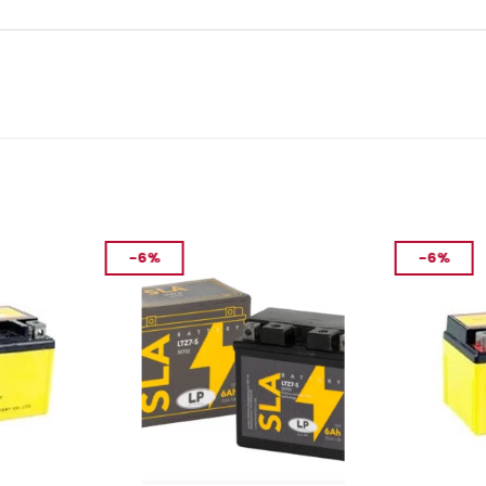
-6%
-6%