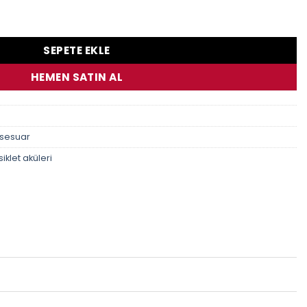
sü Ytz10S SLA 12V 8.6Ah adet
SEPETE EKLE
HEMEN SATIN AL
ksesuar
iklet aküleri