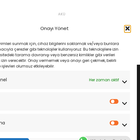
AKÜ
125 Cygnus-X 04-
LP Landport Motosiklet Aküsü
A-Bs Akü
Ytz14S Gel 12V 11.2Ah
Onayı Yönet
Orijinal
Şu
Orijinal
Şu
₺
1,410.00
₺
6,200.00
₺
5,825.00
fiyat:
andaki
fiyat:
andaki
₺1,500.00.
fiyat:
₺6,200.00.
fiyat:
LE
SEPETE EKLE
yimleri sunmak için, cihaz bilgilerini saklamak ve/veya bunlara
₺1,410.00.
₺5,825.00.
ıyla çerezler gibi teknolojiler kullanıyoruz. Bu teknolojilere izin
sitedeki tarama davranışı veya benzersiz kimlikler gibi verileri
izin verecektir. Onay vermemek veya onayı geri çekmek, belirli
e işlevleri olumsuz etkileyebilir.
onel
Her zaman aktif
İstatistik
ma
Pazarla