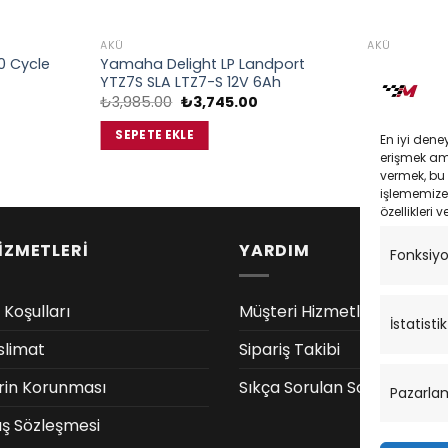
AKÜ
AKÜ
0 Cycle
Yamaha Delight LP Landport
Yamaha Xc
YTZ7S SLA LTZ7-S 12V 6Ah
Cycle Ytx7
Orijinal
Şu
₺
3,985.00
₺
3,745.00
₺
1,500.00
daki
fiyat:
andaki
at:
₺3,985.00.
fiyat:
SEPETE EKLE
SEPETE EK
En iyi dene
,410.00.
₺3,745.00.
erişmek amac
vermek, bu 
işlememize 
özellikleri v
İZMETLERİ
YARDIM
Fonksiy
 Koşulları
Müşteri Hizmetleri
İstatistik
slimat
Sipariş Takibi
lerin Korunması
Sıkça Sorulan Sorular
Pazarla
ış Sözleşmesi