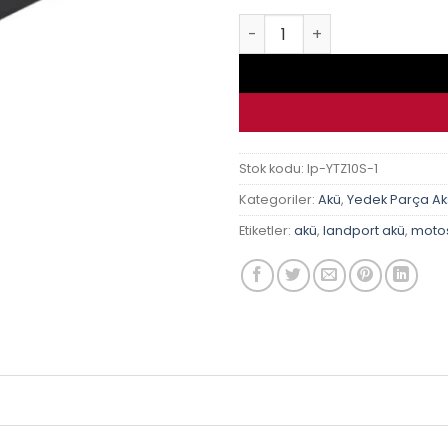
LP Landport Motosiklet Akü
Stok kodu:
lp-YTZ10S-1
Kategoriler:
Akü
,
Yedek Parça A
Etiketler:
akü
,
landport akü
,
motos