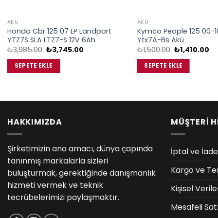
AKÜ
AKÜ
Honda Cbr 125 07 LP Landport
Kymco People 125 00-1
YTZ7S SLA LTZ7-S 12V 6Ah
Ytx7A-Bs Akü
Orijinal
Şu
Orijinal
Şu
₺
3,985.00
₺
3,745.00
₺
1,500.00
₺
1,410.00
fiyat:
andaki
fiyat:
an
₺3,985.00.
fiyat:
₺1,500.00.
fiy
SEPETE EKLE
SEPETE EKLE
₺3,745.00.
₺1
HAKKIMIZDA
MÜŞTERİ H
Şirketimizin ana amacı, dünya çapında
İptal ve İade
tanınmış markalarla sizleri
Kargo ve Te
buluşturmak, gerektiğinde danışmanlık
hizmeti vermek ve teknik
Kişisel Veri
tecrübelerimizi paylaşmaktır.
Mesafeli Sat