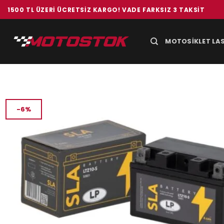
İçeriğe
1500 TL ÜZERI ÜCRETSIZ KARGO! VADE FARKSIZ 3 TAKSIT
atla
MOTOSIKLET LAS
-6%