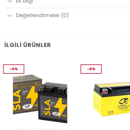
Ek bilgi
Değerlendirmeler (0)
İLGILI ÜRÜNLER
-6%
-6%