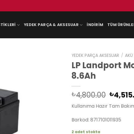
TIKLERI
YEDEK PARÇA & AKSESUAR
İNDIRIM
TÜM ÜRÜNLE
YEDEK PARÇA AKSESUAR
/
AKÜ
LP Landport Mo
8.6Ah
Orijina
4,800.00
4,515
₺
₺
fiyat:
Kullanıma Hazır Tam Bakım
₺4,800
Barkod: 8717101011935
2 adet stokta