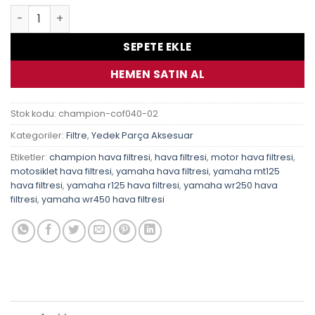
Yamaha Mt125 (Abs) 15-19 Champıon Cof040 Yağ Filtresi
SEPETE EKLE
HEMEN SATIN AL
Stok kodu:
champion-cof040-02
Kategoriler:
Filtre
,
Yedek Parça Aksesuar
Etiketler:
champion hava filtresi
,
hava filtresi
,
motor hava filtresi
,
motosiklet hava filtresi
,
yamaha hava filtresi
,
yamaha mt125
hava filtresi
,
yamaha r125 hava filtresi
,
yamaha wr250 hava
filtresi
,
yamaha wr450 hava filtresi