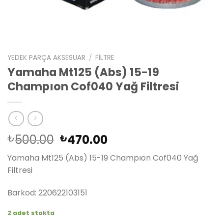
YEDEK PARÇA AKSESUAR
/
FILTRE
Yamaha Mt125 (Abs) 15-19
Champıon Cof040 Yağ Filtresi
Orijinal
Şu
500.00
470.00
₺
₺
fiyat:
andaki
Yamaha Mt125 (Abs) 15-19 Champıon Cof040 Yağ
₺500.00.
fiyat:
Filtresi
₺470.00.
Barkod: 220622103151
2 adet stokta