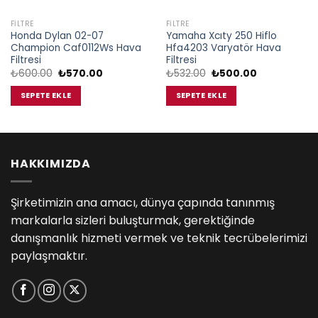
FILTRE
FILTRE
Honda Dylan 02-07
Yamaha Xcıty 250 Hiflo
Champion Caf0112Ws Hava
Hfa4203 Varyatör Hava
Filtresi
Filtresi
Orijinal
Şu
Orijinal
Şu
₺
600.00
₺
570.00
₺
532.00
₺
500.00
fiyat:
andaki
fiyat:
andaki
₺600.00.
fiyat:
₺532.00.
fiyat:
SEPETE EKLE
SEPETE EKLE
₺570.00.
₺500.00.
HAKKIMIZDA
Şirketimizin ana amacı, dünya çapında tanınmış
markalarla sizleri buluşturmak, gerektiğinde
danışmanlık hizmeti vermek ve teknik tecrübelerimizi
paylaşmaktır.