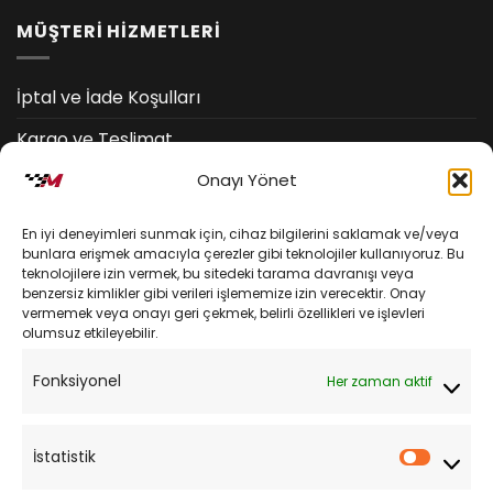
MÜŞTERİ HİZMETLERİ
İptal ve İade Koşulları
Kargo ve Teslimat
Onayı Yönet
Kişisel Verilerin Korunması
Mesafeli Satış Sözleşmesi
En iyi deneyimleri sunmak için, cihaz bilgilerini saklamak ve/veya
bunlara erişmek amacıyla çerezler gibi teknolojiler kullanıyoruz. Bu
teknolojilere izin vermek, bu sitedeki tarama davranışı veya
YARDIM
benzersiz kimlikler gibi verileri işlememize izin verecektir. Onay
vermemek veya onayı geri çekmek, belirli özellikleri ve işlevleri
olumsuz etkileyebilir.
Müşteri Hizmetleri
Fonksiyonel
Her zaman aktif
Sipariş Takibi
Sıkça Sorulan Sorular
İstatistik
İstatist