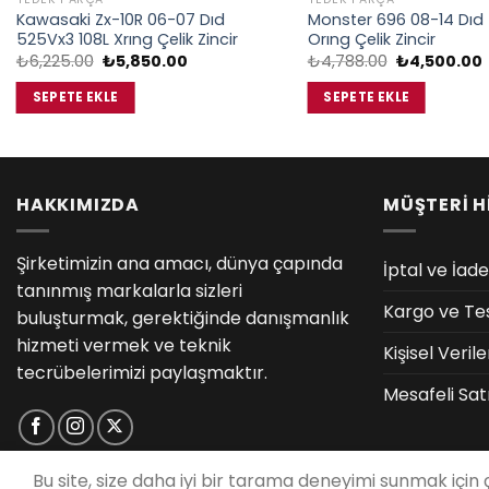
Kawasaki Zx-10R 06-07 Dıd
Monster 696 08-14 Dıd
525Vx3 108L Xrıng Çelik Zincir
Orıng Çelik Zincir
Orijinal
Şu
Orijinal
₺
6,225.00
₺
5,850.00
₺
4,788.00
₺
4,500.00
fiyat:
andaki
fiyat:
₺6,225.00.
fiyat:
₺4,788.00.
f
SEPETE EKLE
SEPETE EKLE
₺5,850.00.
HAKKIMIZDA
MÜŞTERİ H
Şirketimizin ana amacı, dünya çapında
İptal ve İade
tanınmış markalarla sizleri
Kargo ve Te
buluşturmak, gerektiğinde danışmanlık
hizmeti vermek ve teknik
Kişisel Veri
tecrübelerimizi paylaşmaktır.
Mesafeli Sat
Bu site, size daha iyi bir tarama deneyimi sunmak için