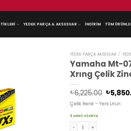
TIKLERI
YEDEK PARÇA & AKSESUAR
İNDIRIM
TÜM ÜRÜNLE
YEDEK PARÇA AKSESUAR
/
YED
Yamaha Mt-07 
Xrıng Çelik Zin
Orijina
6,225.00
5,850
₺
₺
fiyat:
Çelik Renk – Yeni Ürün
₺6,225
3 adet stokta
Yamaha Mt-07 Abs 14-19 Dıd