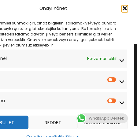
800X Crossrunner 15-19
Dıd 525Vx3-118L Gold Zincir (X-
Onayı Yönet
110L Xrıng
Ring)
Orijinal
Şu
Orijinal
Şu
₺
6,000.00
₺
7,400.00
₺
6,955.00
fiyat:
andaki
fiyat:
andaki
yimleri sunmak için, cihaz bilgilerini saklamak ve/veya bunlara
₺6,385.00.
fiyat:
₺7,400.00.
fiyat:
LE
SEPETE EKLE
ıyla çerezler gibi teknolojiler kullanıyoruz. Bu teknolojilere izin
₺6,000.00.
₺6,955.00.
sitedeki tarama davranışı veya benzersiz kimlikler gibi verileri
izin verecektir. Onay vermemek veya onayı geri çekmek, belirli
e işlevleri olumsuz etkileyebilir.
onel
Her zaman aktif
İstatistik
ma
Pazarla
WhatsApp Destek
BUL ET
REDDET
TERCIHLERI KAYDET
z
Çerez Politikası
Gizlilik Bildirimi