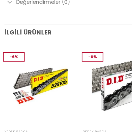
Değerlendirmeler (0)
İLGILI ÜRÜNLER
-6%
-6%
YEDEK PARÇA
YEDEK PARÇA