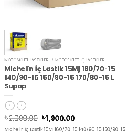
MOTOSIKLET LASTIKLERI
/
MOTOSIKLET İÇ LASTIKLERI
Michelin İç Lastik 15Mj 180/70-15
140/90-15 150/90-15 170/80-15 L
Supap
Orijinal
Şu
2,000.00
1,900.00
₺
₺
fiyat:
andaki
Michelin İç Lastik 15Mj 180/70-15 140/90-15 150/90-15
₺2,000.00.
fiyat: