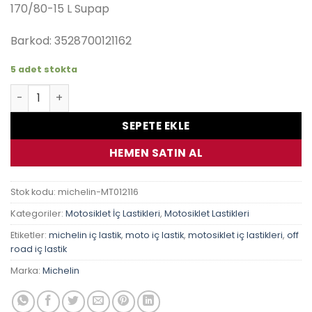
170/80-15 L Supap
₺1,900.00.
Barkod: 3528700121162
5 adet stokta
Michelin İç Lastik 15Mj 180/70-15 140/90-15 150/90-15 170
SEPETE EKLE
HEMEN SATIN AL
Stok kodu:
michelin-MT012116
Kategoriler:
Motosiklet İç Lastikleri
,
Motosiklet Lastikleri
Etiketler:
michelin iç lastik
,
moto iç lastik
,
motosiklet iç lastikleri
,
off
road iç lastik
Marka:
Michelin