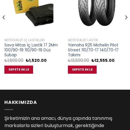
MOTOSIKLET İÇ LASTIKLERI
MOTOSIKLET LASTIK
Sava Mitas İç Lastik 17 2Mm
Yamaha R25 Michelin Pilot
100/90-19 110/90-19 Düz
Street 110/70-17 140/70-17
Subap
Takımı
i
Orijinal
Şu
Orijinal
Şu
₺
1,600.00
₺
1,520.00
₺
13,500.00
₺
12,555.00
fiyat:
andaki
fiyat:
andaki
5.00.
₺1,600.00.
fiyat:
₺13,500.00.
fiyat:
SEPETE EKLE
SEPETE EKLE
₺1,520.00.
₺12,555.
HAKKIMIZDA
Şirketimizin ana amacı, dünya çapında tanınmış
markalarla sizleri buluşturmak, gerektiğinde