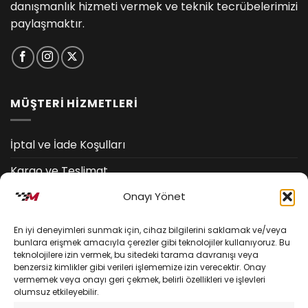
danışmanlık hizmeti vermek ve teknik tecrübelerimizi
paylaşmaktır.
MÜŞTERİ HİZMETLERİ
İptal ve İade Koşulları
Kargo ve Teslimat
Onayı Yönet
Kişisel Verilerin Korunması
Mesafeli Satış Sözleşmesi
En iyi deneyimleri sunmak için, cihaz bilgilerini saklamak ve/veya
bunlara erişmek amacıyla çerezler gibi teknolojiler kullanıyoruz. Bu
teknolojilere izin vermek, bu sitedeki tarama davranışı veya
YARDIM
benzersiz kimlikler gibi verileri işlememize izin verecektir. Onay
vermemek veya onayı geri çekmek, belirli özellikleri ve işlevleri
olumsuz etkileyebilir.
Müşteri Hizmetleri