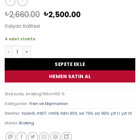
Orijinal
Şu
2,660.00
2,500.00
₺
₺
fiyat:
andaki
İtalyan Kalitesi
₺2,660.00.
fiyat:
₺2,500.00.
4 adet stokta
Yamaha MT-07 700 2014-2024 Braking Sinter Ön Fren Ba
SEPETE EKLE
HEMEN SATIN AL
Stok kodu:
braking786cm55-5
Kategoriler:
Fren ve Ekipmanları
Etiketler:
fazer8
,
mt07
,
mt09
,
tdm 900
,
xsr 700
,
xsr 900
,
yzf r1
,
yzf r6
Marka:
Braking