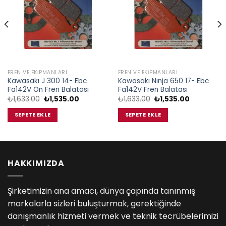
FREN VE EKIPMANLARI
FREN VE EKIPMANLARI
Kawasakı J 300 14- Ebc
Kawasakı Nınja 650 17- Ebc
Fa142V Ön Fren Balatası
Fa142V Fren Balatası
Orijinal
Şu
Orijinal
Şu
₺
1,633.00
₺
1,535.00
₺
1,633.00
₺
1,535.00
fiyat:
andaki
fiyat:
andaki
₺1,633.00.
fiyat:
₺1,633.00.
fiyat:
SEPETE EKLE
SEPETE EKLE
00.
₺1,535.00.
₺1,535.00.
HAKKIMIZDA
Şirketimizin ana amacı, dünya çapında tanınmış
markalarla sizleri buluşturmak, gerektiğinde
danışmanlık hizmeti vermek ve teknik tecrübelerimizi