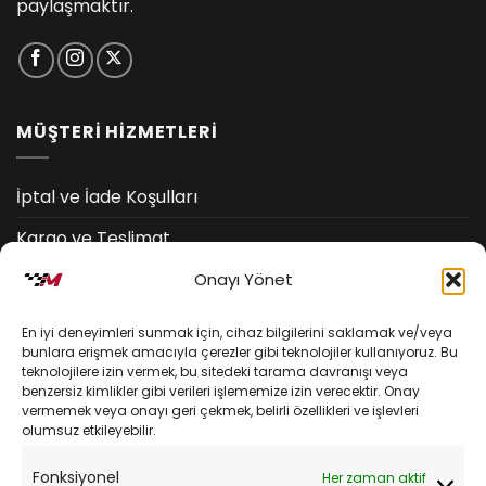
paylaşmaktır.
MÜŞTERİ HİZMETLERİ
İptal ve İade Koşulları
Kargo ve Teslimat
Kişisel Verilerin Korunması
Onayı Yönet
Mesafeli Satış Sözleşmesi
En iyi deneyimleri sunmak için, cihaz bilgilerini saklamak ve/veya
bunlara erişmek amacıyla çerezler gibi teknolojiler kullanıyoruz. Bu
teknolojilere izin vermek, bu sitedeki tarama davranışı veya
YARDIM
benzersiz kimlikler gibi verileri işlememize izin verecektir. Onay
vermemek veya onayı geri çekmek, belirli özellikleri ve işlevleri
olumsuz etkileyebilir.
Müşteri Hizmetleri
Fonksiyonel
Her zaman aktif