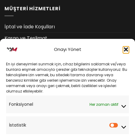
MÜŞTERİ HİZMETLERİ
İptal ve İade Koşulları
Kargo ve Teslimat
Onayı Yönet
Kişisel Verilerin Korunması
Mesafeli Satış Sözleşmesi
En iyi deneyimleri sunmak için, cihaz bilgilerini saklamak ve/veya
bunlara erişmek amacıyla çerezler gibi teknolojiler kullanıyoruz. Bu
teknolojilere izin vermek, bu sitedeki tarama davranışı veya
YARDIM
benzersiz kimlikler gibi verileri işlememize izin verecektir. Onay
vermemek veya onayı geri çekmek, belirli özellikleri ve işlevleri
olumsuz etkileyebilir.
Müşteri Hizmetleri
Fonksiyonel
Her zaman aktif
Sipariş Takibi
Sıkça Sorulan Sorular
İstatistik
İstatist