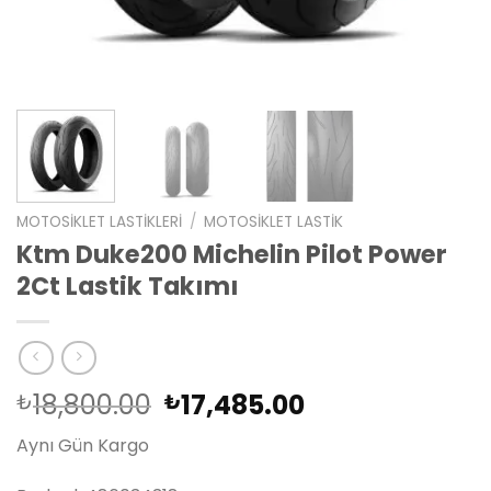
MOTOSIKLET LASTIKLERI
/
MOTOSIKLET LASTIK
Ktm Duke200 Michelin Pilot Power
2Ct Lastik Takımı
Orijinal
Şu
18,800.00
17,485.00
₺
₺
fiyat:
andaki
Aynı Gün Kargo
₺18,800.00.
fiyat:
₺17,485.00.