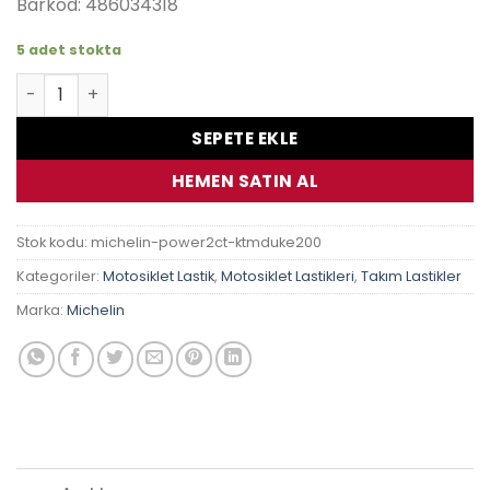
Barkod: 486034318
5 adet stokta
Ktm Duke200 Michelin Pilot Power 2Ct Lastik Takımı adet
SEPETE EKLE
HEMEN SATIN AL
Stok kodu:
michelin-power2ct-ktmduke200
Kategoriler:
Motosiklet Lastik
,
Motosiklet Lastikleri
,
Takım Lastikler
Marka:
Michelin