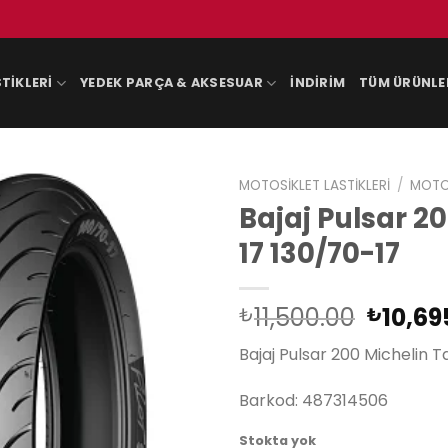
TIKLERI
YEDEK PARÇA & AKSESUAR
İNDIRIM
TÜM ÜRÜNLE
MOTOSIKLET LASTIKLERI
/
MOTOS
Bajaj Pulsar 20
17 130/70-17
Orijina
11,500.00
10,69
₺
₺
fiyat:
Bajaj Pulsar 200 Michelin T
₺11,50
Barkod: 487314506
Stokta yok