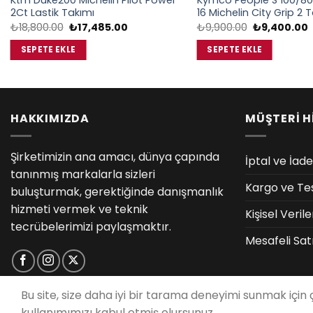
Ktm Duke200 Michelin Pilot Power
Kymco People S 100/80
2Ct Lastik Takımı
16 Michelin City Grip 2 
Orijinal
Şu
Orijinal
₺
18,800.00
₺
17,485.00
₺
9,900.00
₺
9,400.00
fiyat:
andaki
fiyat:
₺18,800.00.
fiyat:
₺9,900.00.
f
SEPETE EKLE
SEPETE EKLE
₺17,485.00.
₺
HAKKIMIZDA
MÜŞTERİ H
Şirketimizin ana amacı, dünya çapında
İptal ve İade
tanınmış markalarla sizleri
Kargo ve Te
buluşturmak, gerektiğinde danışmanlık
hizmeti vermek ve teknik
Kişisel Veri
tecrübelerimizi paylaşmaktır.
Mesafeli Sat
Bu site, size daha iyi bir tarama deneyimi sunmak için
kullanımımızı kabul etmiş olursunuz.