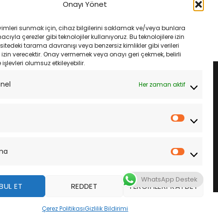
5 Michelin Pilot Power
Yamaha Xenter 100/80-16 120/80-
Onayı Yönet
Takımı
16 Michelin City Grip 2 Takım
Orijinal
Şu
Orijinal
Şu
₺
17,485.00
₺
9,900.00
₺
9,400.00
fiyat:
andaki
fiyat:
andaki
yimleri sunmak için, cihaz bilgilerini saklamak ve/veya bunlara
₺18,800.00.
fiyat:
₺9,900.00.
fiyat:
LE
SEPETE EKLE
ıyla çerezler gibi teknolojiler kullanıyoruz. Bu teknolojilere izin
₺17,485.00.
₺9,400.00.
sitedeki tarama davranışı veya benzersiz kimlikler gibi verileri
izin verecektir. Onay vermemek veya onayı geri çekmek, belirli
e işlevleri olumsuz etkileyebilir.
onel
Her zaman aktif
İstatistik
ma
Pazarla
WhatsApp Destek
BUL ET
REDDET
TERCIHLERI KAYDET
z
Çerez Politikası
Gizlilik Bildirimi
DAHA FAZLA BILGI
KABUL ET