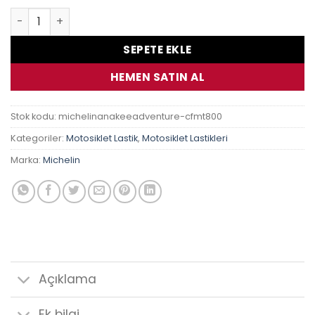
CF Moto MT 800 Michelin Anakee Adventure 2 110/80 R19 
SEPETE EKLE
HEMEN SATIN AL
Stok kodu:
michelinanakeeadventure-cfmt800
Kategoriler:
Motosiklet Lastik
,
Motosiklet Lastikleri
Marka:
Michelin
Açıklama
Ek bilgi