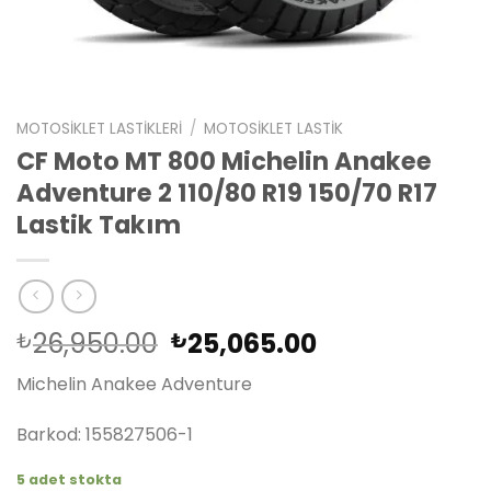
MOTOSIKLET LASTIKLERI
/
MOTOSIKLET LASTIK
CF Moto MT 800 Michelin Anakee
Adventure 2 110/80 R19 150/70 R17
Lastik Takım
Orijinal
Şu
26,950.00
25,065.00
₺
₺
fiyat:
andaki
Michelin Anakee Adventure
₺26,950.00.
fiyat:
₺25,065.00.
Barkod: 155827506-1
5 adet stokta