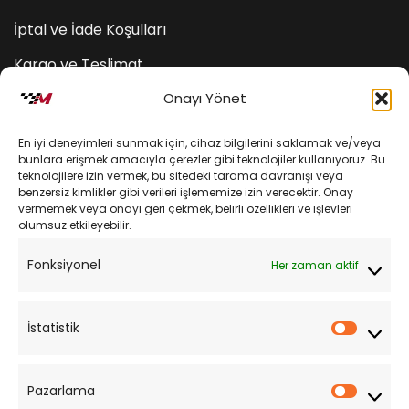
İptal ve İade Koşulları
Kargo ve Teslimat
Onayı Yönet
Kişisel Verilerin Korunması
Mesafeli Satış Sözleşmesi
En iyi deneyimleri sunmak için, cihaz bilgilerini saklamak ve/veya
bunlara erişmek amacıyla çerezler gibi teknolojiler kullanıyoruz. Bu
teknolojilere izin vermek, bu sitedeki tarama davranışı veya
YARDIM
benzersiz kimlikler gibi verileri işlememize izin verecektir. Onay
vermemek veya onayı geri çekmek, belirli özellikleri ve işlevleri
olumsuz etkileyebilir.
Müşteri Hizmetleri
Fonksiyonel
Her zaman aktif
Sipariş Takibi
Sıkça Sorulan Sorular
İstatistik
İstatist
Pazarlama
Pazarl