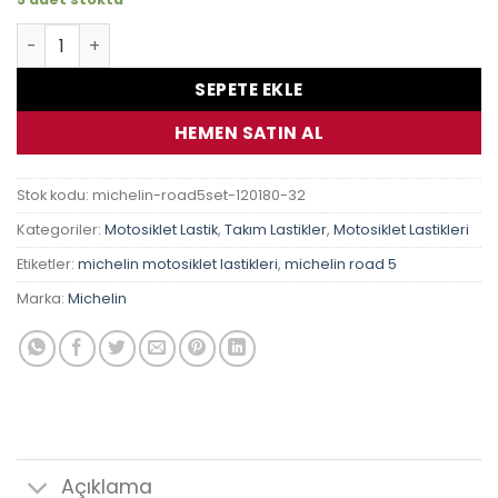
Honda Cbr 650 F Michelin Pilot Road 5 Takım Lastik adet
SEPETE EKLE
HEMEN SATIN AL
Stok kodu:
michelin-road5set-120180-32
Kategoriler:
Motosiklet Lastik
,
Takım Lastikler
,
Motosiklet Lastikleri
Etiketler:
michelin motosiklet lastikleri
,
michelin road 5
Marka:
Michelin
Açıklama