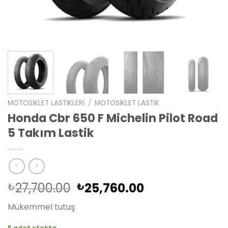
MOTOSIKLET LASTIKLERI
/
MOTOSIKLET LASTIK
Honda Cbr 650 F Michelin Pilot Road
5 Takım Lastik
Orijinal
Şu
27,700.00
25,760.00
₺
₺
fiyat:
andaki
Mükemmel tutuş
₺27,700.00.
fiyat:
₺25,760.00.
5 adet stokta