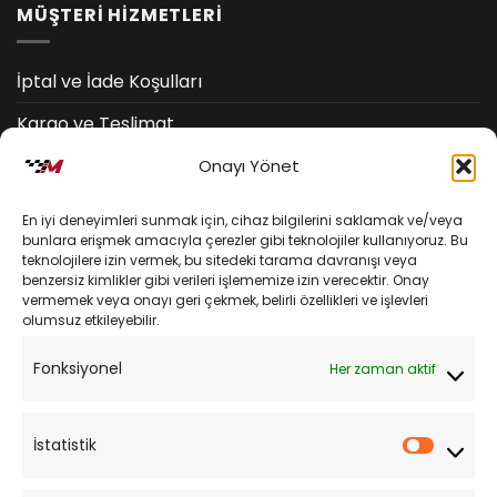
MÜŞTERİ HİZMETLERİ
İptal ve İade Koşulları
Kargo ve Teslimat
Kişisel Verilerin Korunması
Onayı Yönet
Mesafeli Satış Sözleşmesi
En iyi deneyimleri sunmak için, cihaz bilgilerini saklamak ve/veya
bunlara erişmek amacıyla çerezler gibi teknolojiler kullanıyoruz. Bu
teknolojilere izin vermek, bu sitedeki tarama davranışı veya
YARDIM
benzersiz kimlikler gibi verileri işlememize izin verecektir. Onay
vermemek veya onayı geri çekmek, belirli özellikleri ve işlevleri
olumsuz etkileyebilir.
Müşteri Hizmetleri
Fonksiyonel
Her zaman aktif
Sipariş Takibi
Sıkça Sorulan Sorular
İstatistik
İstatist