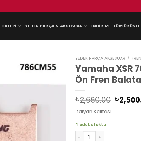
TIKLERI
YEDEK PARÇA & AKSESUAR
İNDIRIM
TÜM ÜRÜNLE
YEDEK PARÇA AKSESUAR
/
FREN
Yamaha XSR 70
Ön Fren Balata
Orijina
2,660.00
2,500
₺
₺
fiyat:
İtalyan Kalitesi
₺2,660
4 adet stokta
Yamaha XSR 700 2016-2020 