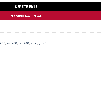
SEPETE EKLE
HEMEN SATIN AL
 900
,
xsr 700
,
xsr 900
,
yzf r1
,
yzf r6