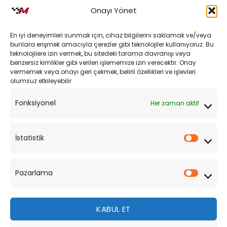
İptal ve İade Koşulları
Onayı Yönet
Kargo ve Teslimat
En iyi deneyimleri sunmak için, cihaz bilgilerini saklamak ve/veya
Kişisel Verilerin Korunması
bunlara erişmek amacıyla çerezler gibi teknolojiler kullanıyoruz. Bu
teknolojilere izin vermek, bu sitedeki tarama davranışı veya
Mesafeli Satış Sözleşmesi
benzersiz kimlikler gibi verileri işlememize izin verecektir. Onay
vermemek veya onayı geri çekmek, belirli özellikleri ve işlevleri
olumsuz etkileyebilir.
YARDIM
Fonksiyonel
Her zaman aktif
Müşteri Hizmetleri
Sipariş Takibi
İstatistik
İstatist
Sıkça Sorulan Sorular
Pazarlama
Pazarl
KABUL ET