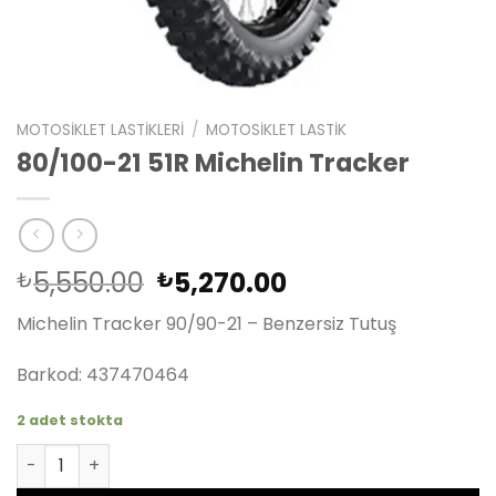
MOTOSIKLET LASTIKLERI
/
MOTOSIKLET LASTIK
80/100-21 51R Michelin Tracker
Orijinal
Şu
5,550.00
5,270.00
₺
₺
fiyat:
andaki
Michelin Tracker 90/90-21 – Benzersiz Tutuş
₺5,550.00.
fiyat:
₺5,270.00.
Barkod: 437470464
2 adet stokta
80/100-21 51R Michelin Tracker adet