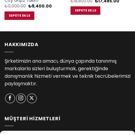
City Grip2 Takım
Orijinal
Şu
₺
18,800.00
₺
17,485.00
fiyat:
andaki
Orijinal
Şu
₺
9,900.00
₺
9,400.00
₺18,800.00.
fiyat:
fiyat:
andaki
SEPETE EKLE
00.
₺17,485
₺9,900.00.
fiyat:
SEPETE EKLE
₺9,400.00.
HAKKIMIZDA
Şirketimizin ana amacı, dünya çapında tanınmış
markalarla sizleri buluşturmak, gerektiğinde
danışmanlık hizmeti vermek ve teknik tecrübelerimizi
paylaşmaktır.
MÜŞTERİ HİZMETLERİ