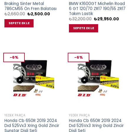
Braking Sinter Metal
BMW K1600GT Michelin Road
786CM55 Ön Fren Balatası
6 GT 120/70 ZR17 190/55 ZR17
Takım Lastik
Orijinal
Şu
₺
2,660.00
₺
2,500.00
fiyat:
andaki
Orijinal
Şu
₺
32,200.00
₺
29,950.00
₺2,660.00.
fiyat:
fiyat:
andaki
SEPETE EKLE
₺2,500.00.
₺32,200.00.
fiyat:
SEPETE EKLE
₺29,95
-6%
-6%
YEDEK PARÇA
YEDEK PARÇA
Honda Cb 650R 2019 2024
Honda Cb 650R 2019 2024
Dıd 525Vx3 Xring Gold Zincir
Dıd 525Vx3 Xring Gold Zincir
Sunstar Dişli Seti
Dişli Seti