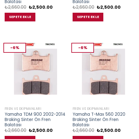
Balatası
Balatası
Orijinal
Şu
Orijinal
Şu
₺
2,660.00
₺
2,500.00
₺
2,660.00
₺
2,500.00
fiyat:
andaki
fiyat:
andaki
₺2,660.00.
fiyat:
₺2,660.00.
fiyat:
SEPETE EKLE
SEPETE EKLE
₺2,500.00.
₺2,500.0
-6%
-6%
FREN VE EKIPMANLARI
FREN VE EKIPMANLARI
Yamaha TDM 900 2002-2014
Yamaha T-Max 560 2020
Braking Sinter Ön Fren
Braking Sinter Ön Fren
Balatası
Balatası
Orijinal
Şu
Orijinal
Şu
₺
2,660.00
₺
2,500.00
₺
2,660.00
₺
2,500.00
fiyat:
andaki
fiyat:
andaki
₺2,660.00.
fiyat:
₺2,660.00.
fiyat: