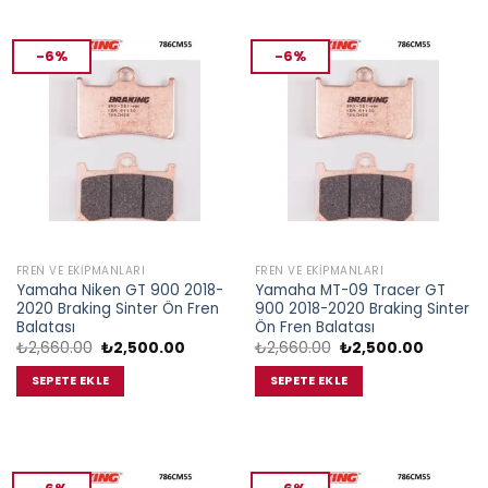
-6%
-6%
FREN VE EKIPMANLARI
FREN VE EKIPMANLARI
Yamaha Niken GT 900 2018-
Yamaha MT-09 Tracer GT
2020 Braking Sinter Ön Fren
900 2018-2020 Braking Sinter
Balatası
Ön Fren Balatası
Orijinal
Şu
Orijinal
Şu
₺
2,660.00
₺
2,500.00
₺
2,660.00
₺
2,500.00
fiyat:
andaki
fiyat:
andaki
₺2,660.00.
fiyat:
₺2,660.00.
fiyat:
SEPETE EKLE
SEPETE EKLE
₺2,500.00.
₺2,500.0