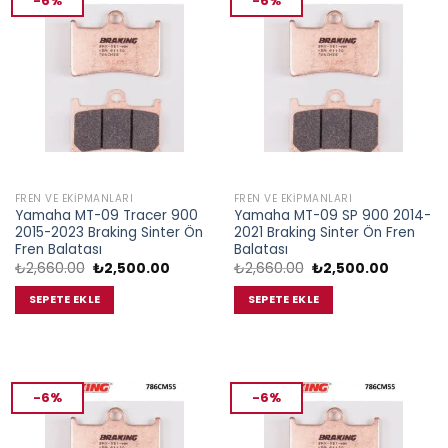
-6%
-6%
FREN VE EKIPMANLARI
FREN VE EKIPMANLARI
Yamaha MT-09 Tracer 900
Yamaha MT-09 SP 900 2014-
2015-2023 Braking Sinter Ön
2021 Braking Sinter Ön Fren
Fren Balatası
Balatası
Orijinal
Şu
Orijinal
Şu
₺
2,660.00
₺
2,500.00
₺
2,660.00
₺
2,500.00
fiyat:
andaki
fiyat:
andaki
₺2,660.00.
fiyat:
₺2,660.00.
fiyat:
SEPETE EKLE
SEPETE EKLE
₺2,500.00.
₺2,500.0
-6%
-6%