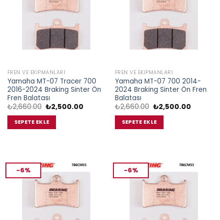
FREN VE EKIPMANLARI
FREN VE EKIPMANLARI
Yamaha MT-07 Tracer 700
Yamaha MT-07 700 2014-
2016-2024 Braking Sinter Ön
2024 Braking Sinter Ön Fren
Fren Balatası
Balatası
Orijinal
Şu
Orijinal
Şu
₺
2,660.00
₺
2,500.00
₺
2,660.00
₺
2,500.00
fiyat:
andaki
fiyat:
andaki
₺2,660.00.
fiyat:
₺2,660.00.
fiyat:
SEPETE EKLE
SEPETE EKLE
₺2,500.00.
₺2,500.0
-6%
-6%