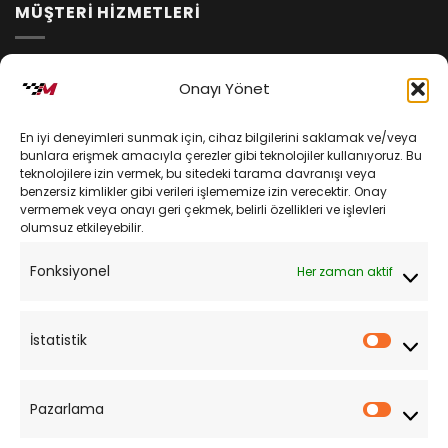
MÜŞTERİ HİZMETLERİ
İptal ve İade Koşulları
Onayı Yönet
Kargo ve Teslimat
En iyi deneyimleri sunmak için, cihaz bilgilerini saklamak ve/veya
Kişisel Verilerin Korunması
bunlara erişmek amacıyla çerezler gibi teknolojiler kullanıyoruz. Bu
teknolojilere izin vermek, bu sitedeki tarama davranışı veya
Mesafeli Satış Sözleşmesi
benzersiz kimlikler gibi verileri işlememize izin verecektir. Onay
vermemek veya onayı geri çekmek, belirli özellikleri ve işlevleri
olumsuz etkileyebilir.
YARDIM
Fonksiyonel
Her zaman aktif
Müşteri Hizmetleri
Sipariş Takibi
İstatistik
İstatist
Sıkça Sorulan Sorular
Pazarlama
Pazarl