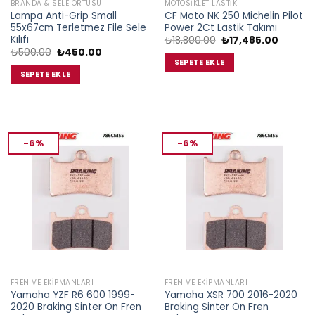
BRANDA & SELE ÖRTÜSÜ
MOTOSIKLET LASTIK
Lampa Anti-Grip Small
CF Moto NK 250 Michelin Pilot
55x67cm Terletmez File Sele
Power 2Ct Lastik Takımı
Kılıfı
Orijinal
Şu
₺
18,800.00
₺
17,485.00
fiyat:
andaki
Orijinal
Şu
₺
500.00
₺
450.00
₺18,800.00.
fiyat:
fiyat:
andaki
SEPETE EKLE
₺17,485
₺500.00.
fiyat:
SEPETE EKLE
₺450.00.
-6%
-6%
FREN VE EKIPMANLARI
FREN VE EKIPMANLARI
Yamaha YZF R6 600 1999-
Yamaha XSR 700 2016-2020
2020 Braking Sinter Ön Fren
Braking Sinter Ön Fren