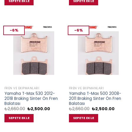
SEPETE EKLE
SEPETE EKLE
₺2,500.00.
₺2,500.0
-6%
-6%
FREN VE EKIPMANLARI
FREN VE EKIPMANLARI
Yamaha T-Max 530 2012-
Yamaha T-Max 500 2008-
2018 Braking Sinter Ön Fren
2011 Braking Sinter Ön Fren
Balatası
Balatası
Orijinal
Şu
Orijinal
Şu
₺
2,660.00
₺
2,500.00
₺
2,660.00
₺
2,500.00
fiyat:
andaki
fiyat:
andaki
₺2,660.00.
fiyat:
₺2,660.00.
fiyat:
SEPETE EKLE
SEPETE EKLE
₺2,500.00.
₺2,500.0