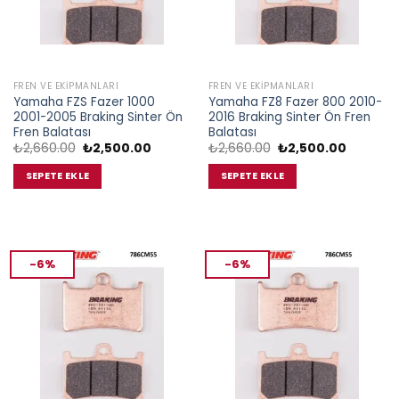
FREN VE EKIPMANLARI
FREN VE EKIPMANLARI
Yamaha FZS Fazer 1000
Yamaha FZ8 Fazer 800 2010-
2001-2005 Braking Sinter Ön
2016 Braking Sinter Ön Fren
Fren Balatası
Balatası
Orijinal
Şu
Orijinal
Şu
₺
2,660.00
₺
2,500.00
₺
2,660.00
₺
2,500.00
fiyat:
andaki
fiyat:
andaki
₺2,660.00.
fiyat:
₺2,660.00.
fiyat:
SEPETE EKLE
SEPETE EKLE
₺2,500.00.
₺2,500.0
-6%
-6%