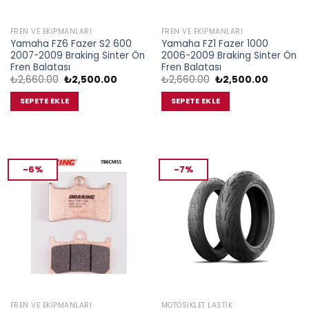
FREN VE EKIPMANLARI
FREN VE EKIPMANLARI
Yamaha FZ6 Fazer S2 600
Yamaha FZ1 Fazer 1000
2007-2009 Braking Sinter Ön
2006-2009 Braking Sinter Ön
Fren Balatası
Fren Balatası
Orijinal
Şu
Orijinal
Şu
₺
2,660.00
₺
2,500.00
₺
2,660.00
₺
2,500.00
fiyat:
andaki
fiyat:
andaki
₺2,660.00.
fiyat:
₺2,660.00.
fiyat:
SEPETE EKLE
SEPETE EKLE
₺2,500.00.
₺2,500.0
-6%
-7%
FREN VE EKIPMANLARI
MOTOSIKLET LASTIK