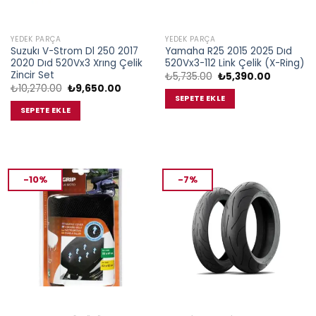
YEDEK PARÇA
YEDEK PARÇA
Suzukı V-Strom Dl 250 2017
Yamaha R25 2015 2025 Dıd
2020 Dıd 520Vx3 Xrıng Çelik
520Vx3-112 Link Çelik (X-Ring)
Zincir Set
Orijinal
Şu
₺
5,735.00
₺
5,390.00
fiyat:
andaki
Orijinal
Şu
₺
10,270.00
₺
9,650.00
₺5,735.00.
fiyat:
fiyat:
andaki
SEPETE EKLE
₺5,390.00
₺10,270.00.
fiyat:
SEPETE EKLE
₺9,650.00.
-10%
-7%