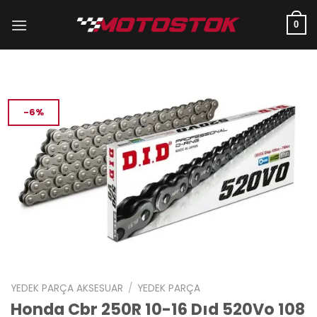
İçeriğe
atla
0
-6%
YEDEK PARÇA AKSESUAR
/
YEDEK PARÇA
Honda Cbr 250R 10-16 Dıd 520Vo 108