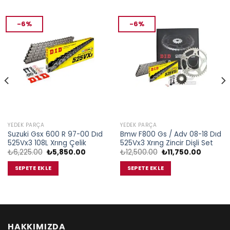
-6%
-6%
YEDEK PARÇA
YEDEK PARÇA
Suzuki Gsx 600 R 97-00 Dıd
Bmw F800 Gs / Adv 08-18 Dıd
525Vx3 108L Xrıng Çelik
525Vx3 Xrıng Zincir Dişli Set
Orijinal
Şu
Orijinal
Şu
₺
6,225.00
₺
5,850.00
₺
12,500.00
₺
11,750.00
fiyat:
andaki
fiyat:
andaki
₺6,225.00.
fiyat:
₺12,500.00.
fiyat:
SEPETE EKLE
SEPETE EKLE
₺5,850.00.
₺11,750.
00.
HAKKIMIZDA