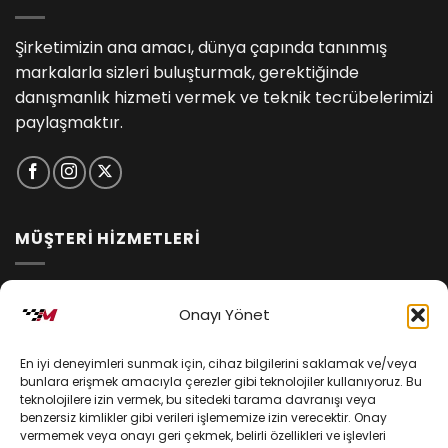
Şirketimizin ana amacı, dünya çapında tanınmış
markalarla sizleri buluşturmak, gerektiğinde
danışmanlık hizmeti vermek ve teknik tecrübelerimizi
paylaşmaktır.
MÜŞTERİ HİZMETLERİ
İptal ve İade Koşulları
Onayı Yönet
Kargo ve Teslimat
En iyi deneyimleri sunmak için, cihaz bilgilerini saklamak ve/veya
Kişisel Verilerin Korunması
bunlara erişmek amacıyla çerezler gibi teknolojiler kullanıyoruz. Bu
teknolojilere izin vermek, bu sitedeki tarama davranışı veya
Mesafeli Satış Sözleşmesi
benzersiz kimlikler gibi verileri işlememize izin verecektir. Onay
vermemek veya onayı geri çekmek, belirli özellikleri ve işlevleri