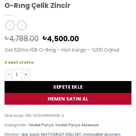
O-Rıng Çelik Zincir
Orijinal
Şu
4,788.00
4,500.00
₺
₺
fiyat:
andaki
Dıd 520Vo 108 O-Rıng – Hızlı Kargo – %100 Orjinal
₺4,788.00.
fiyat:
₺4,500.00.
3 adet stokta
Honda Cbr 250R 10-16 Dıd 520Vo 108 O-Rıng Çelik Zincir 
SEPETE EKLE
HEMEN SATIN AL
Stok kodu:
DID-520ORING108-2
Kategoriler:
Yedek Parça
,
Yedek Parça Aksesuar
Etiketler:
did
,
esjot
,
MOTOSİKLET DİŞLİ SET
,
motosiklet zincirleri
,