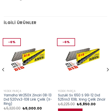
İLGILI ÜRÜNLER
-6%
-6%
YEDEK PARÇA
YEDEK PARÇA
Yamaha Wr250X Zinciri 08-13
Suzuki Sv 650 S 99-12 Dıd
Dıd 520Vx3-108 Link Çelik (X-
525Vx3 108L Xrıng Çelik Zincir
Ring)
Orijinal
Şu
₺
6,225.00
₺
5,850.00
fiyat:
andaki
Orijinal
Şu
₺
5,320.00
₺
5,000.00
₺6,225.00.
fiyat: