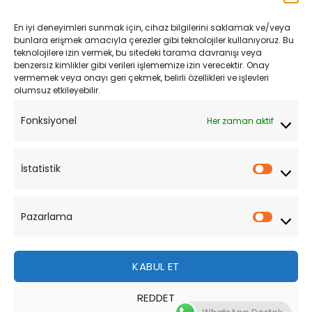
Kargo ve Teslimat
En iyi deneyimleri sunmak için, cihaz bilgilerini saklamak ve/veya
Kişisel Verilerin Korunması
bunlara erişmek amacıyla çerezler gibi teknolojiler kullanıyoruz. Bu
teknolojilere izin vermek, bu sitedeki tarama davranışı veya
Mesafeli Satış Sözleşmesi
benzersiz kimlikler gibi verileri işlememize izin verecektir. Onay
vermemek veya onayı geri çekmek, belirli özellikleri ve işlevleri
olumsuz etkileyebilir.
YARDIM
Fonksiyonel
Her zaman aktif
Müşteri Hizmetleri
Sipariş Takibi
İstatistik
İstatist
Sıkça Sorulan Sorular
Pazarlama
Pazarl
KABUL ET
REDDET
Bu site, size daha iyi bir tarama deneyimi sunmak için