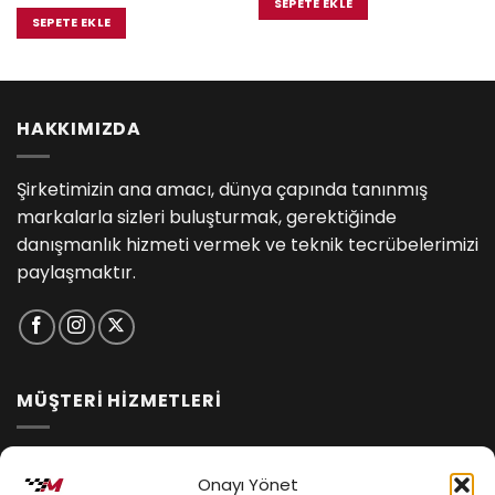
fiyat:
andaki
SEPETE EKLE
₺5,850.0
₺5,320.00.
fiyat:
SEPETE EKLE
.00.
₺5,000.00.
HAKKIMIZDA
Şirketimizin ana amacı, dünya çapında tanınmış
markalarla sizleri buluşturmak, gerektiğinde
danışmanlık hizmeti vermek ve teknik tecrübelerimizi
paylaşmaktır.
MÜŞTERİ HİZMETLERİ
İptal ve İade Koşulları
Onayı Yönet