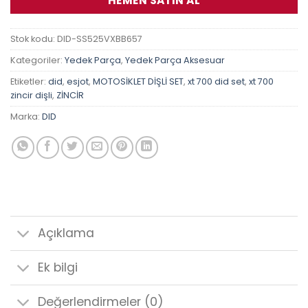
HEMEN SATIN AL
Stok kodu:
DID-SS525VXBB657
Kategoriler:
Yedek Parça
,
Yedek Parça Aksesuar
Etiketler:
did
,
esjot
,
MOTOSİKLET DİŞLİ SET
,
xt 700 did set
,
xt 700
zincir dişli
,
ZİNCİR
Marka:
DID
Açıklama
Ek bilgi
Değerlendirmeler (0)