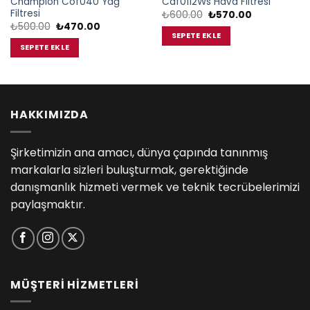
Champıon Cof040 Yağ
Caf0112Ws Hava Filtresi
Filtresi
Orijinal
Şu
₺
600.00
₺
570.00
fiyat:
andaki
Orijinal
Şu
₺
500.00
₺
470.00
₺600.00.
fiyat:
fiyat:
andaki
SEPETE EKLE
₺570.00.
₺500.00.
fiyat:
SEPETE EKLE
₺470.00.
HAKKIMIZDA
Şirketimizin ana amacı, dünya çapında tanınmış
markalarla sizleri buluşturmak, gerektiğinde
danışmanlık hizmeti vermek ve teknik tecrübelerimizi
paylaşmaktır.
MÜŞTERİ HİZMETLERİ