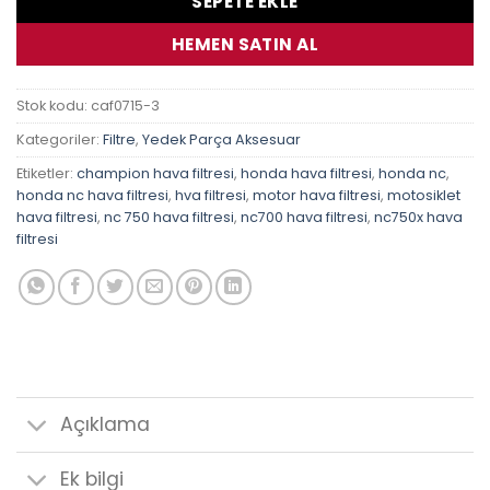
SEPETE EKLE
HEMEN SATIN AL
Stok kodu:
caf0715-3
Kategoriler:
Filtre
,
Yedek Parça Aksesuar
Etiketler:
champion hava filtresi
,
honda hava filtresi
,
honda nc
,
honda nc hava filtresi
,
hva filtresi
,
motor hava filtresi
,
motosiklet
hava filtresi
,
nc 750 hava filtresi
,
nc700 hava filtresi
,
nc750x hava
filtresi
Açıklama
Ek bilgi