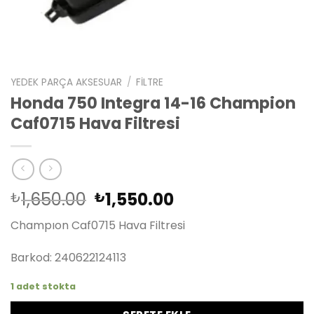
YEDEK PARÇA AKSESUAR
/
FILTRE
Honda 750 Integra 14-16 Champion
Caf0715 Hava Filtresi
Orijinal
Şu
1,650.00
1,550.00
₺
₺
fiyat:
andaki
Champıon Caf0715 Hava Filtresi
₺1,650.00.
fiyat:
₺1,550.00.
Barkod: 240622124113
1 adet stokta