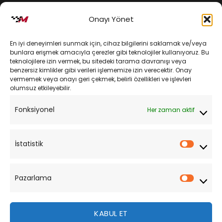
İptal ve İade Koşulları
Onayı Yönet
Kargo ve Teslimat
En iyi deneyimleri sunmak için, cihaz bilgilerini saklamak ve/veya
Kişisel Verilerin Korunması
bunlara erişmek amacıyla çerezler gibi teknolojiler kullanıyoruz. Bu
teknolojilere izin vermek, bu sitedeki tarama davranışı veya
Mesafeli Satış Sözleşmesi
benzersiz kimlikler gibi verileri işlememize izin verecektir. Onay
vermemek veya onayı geri çekmek, belirli özellikleri ve işlevleri
olumsuz etkileyebilir.
YARDIM
Fonksiyonel
Her zaman aktif
Müşteri Hizmetleri
Sipariş Takibi
İstatistik
İstatist
Sıkça Sorulan Sorular
Pazarlama
Pazarl
KABUL ET