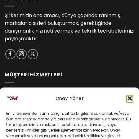
Şirketimizin ana amacı, dünya çapında tanınmış
markalarla sizleri buluşturmak, gerektiğinde
danışmanlık hizmeti vermek ve teknik tecrübelerimizi
paylaşmaktır.
MÜŞTERİ HİZMETLERİ
İptal ve İade Koşulları
Onayı Yönet
Kargo ve Teslimat
En iyi deneyimleri sunmak için, cihaz bilgilerini saklamak ve/veya
Kişisel Verilerin Korunması
bunlara erişmek amacıyla çerezler gibi teknolojiler kullanıyoruz. Bu
teknolojilere izin vermek, bu sitedeki tarama davranışı veya
Mesafeli Satış Sözleşmesi
benzersiz kimlikler gibi verileri işlememize izin verecektir. Onay
vermemek veya onayı geri çekmek, belirli özellikleri ve işlevleri