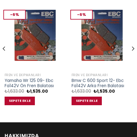
-6%
-6%
FREN VE EKIPMANLARI
FREN VE EKIPMANLARI
Yamaha Wr 125 09- Ebc
Bmw C 600 Sport 12- Ebc
Fa142V Ön Fren Balatası
Fa142V Arka Fren Balatası
Orijinal
Şu
Orijinal
Şu
₺
1,633.00
₺
1,535.00
₺
1,633.00
₺
1,535.00
fiyat:
andaki
fiyat:
andaki
₺1,633.00.
fiyat:
₺1,633.00.
fiyat:
SEPETE EKLE
SEPETE EKLE
.
₺1,535.00.
₺1,535.00.
HAKKIMIZDA