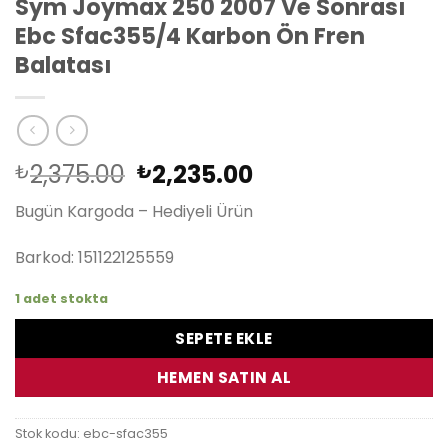
Sym Joymax 250 2007 Ve Sonrası
Ebc Sfac355/4 Karbon Ön Fren
Balatası
Orijinal
Şu
2,375.00
2,235.00
₺
₺
fiyat:
andaki
Bugün Kargoda – Hediyeli Ürün
₺2,375.00.
fiyat:
₺2,235.00.
Barkod: 151122125559
1 adet stokta
SEPETE EKLE
HEMEN SATIN AL
Stok kodu:
ebc-sfac355