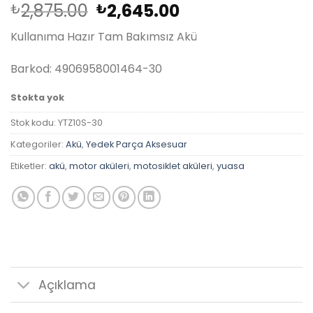
Orijinal
Şu
2,875.00
2,645.00
₺
₺
fiyat:
andaki
Kullanıma Hazır Tam Bakımsız Akü
₺2,875.00.
fiyat:
₺2,645.00.
Barkod: 4906958001464-30
Stokta yok
Stok kodu:
YTZ10S-30
Kategoriler:
Akü
,
Yedek Parça Aksesuar
Etiketler:
akü
,
motor aküleri
,
motosiklet aküleri
,
yuasa
Açıklama