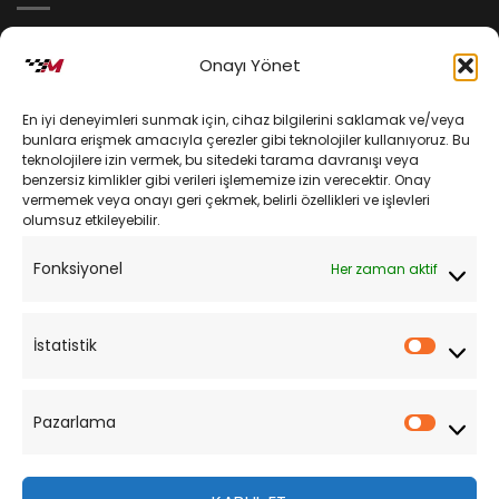
İptal ve İade Koşulları
Onayı Yönet
Kargo ve Teslimat
En iyi deneyimleri sunmak için, cihaz bilgilerini saklamak ve/veya
Kişisel Verilerin Korunması
bunlara erişmek amacıyla çerezler gibi teknolojiler kullanıyoruz. Bu
teknolojilere izin vermek, bu sitedeki tarama davranışı veya
Mesafeli Satış Sözleşmesi
benzersiz kimlikler gibi verileri işlememize izin verecektir. Onay
vermemek veya onayı geri çekmek, belirli özellikleri ve işlevleri
olumsuz etkileyebilir.
YARDIM
Fonksiyonel
Her zaman aktif
Müşteri Hizmetleri
Sipariş Takibi
İstatistik
İstatist
Sıkça Sorulan Sorular
Pazarlama
Pazarl