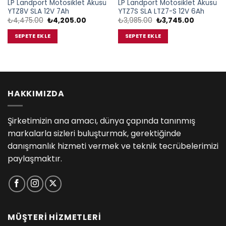
LP Landport Motosiklet Aküsü
LP Landport Motosiklet Aküsü
YTZ8V SLA 12V 7Ah
YTZ7S SLA LTZ7-S 12V 6Ah
Orijinal
Şu
Orijinal
Şu
₺
4,475.00
₺
4,205.00
₺
3,985.00
₺
3,745.00
fiyat:
andaki
fiyat:
andaki
₺4,475.00.
fiyat:
₺3,985.00.
fiyat:
SEPETE EKLE
SEPETE EKLE
.
₺4,205.00.
₺3,745.0
HAKKIMIZDA
Şirketimizin ana amacı, dünya çapında tanınmış
markalarla sizleri buluşturmak, gerektiğinde
danışmanlık hizmeti vermek ve teknik tecrübelerimizi
paylaşmaktır.
MÜŞTERİ HİZMETLERİ