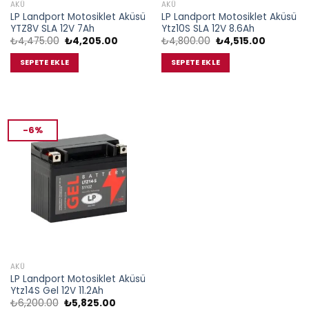
AKÜ
AKÜ
LP Landport Motosiklet Aküsü
LP Landport Motosiklet Aküsü
YTZ8V SLA 12V 7Ah
Ytz10S SLA 12V 8.6Ah
Orijinal
Şu
Orijinal
Şu
₺
4,475.00
₺
4,205.00
₺
4,800.00
₺
4,515.00
fiyat:
andaki
fiyat:
andaki
₺4,475.00.
fiyat:
₺4,800.00.
fiyat:
SEPETE EKLE
SEPETE EKLE
₺4,205.00.
₺4,515.00
-6%
AKÜ
LP Landport Motosiklet Aküsü
Ytz14S Gel 12V 11.2Ah
Orijinal
Şu
₺
6,200.00
₺
5,825.00