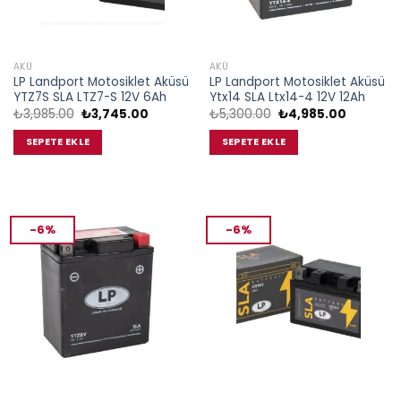
AKÜ
AKÜ
LP Landport Motosiklet Aküsü
LP Landport Motosiklet Aküsü
YTZ7S SLA LTZ7-S 12V 6Ah
Ytx14 SLA Ltx14-4 12V 12Ah
Orijinal
Şu
Orijinal
Şu
₺
3,985.00
₺
3,745.00
₺
5,300.00
₺
4,985.00
fiyat:
andaki
fiyat:
andaki
₺3,985.00.
fiyat:
₺5,300.00.
fiyat:
SEPETE EKLE
SEPETE EKLE
₺3,745.00.
₺4,985.0
-6%
-6%