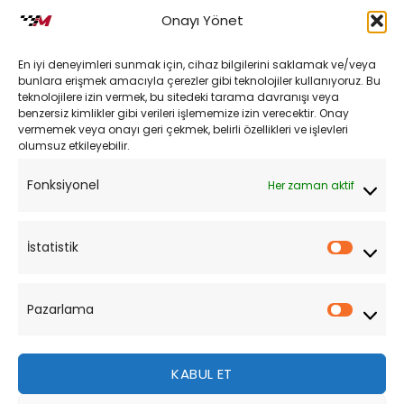
İptal ve İade Koşulları
Onayı Yönet
Kargo ve Teslimat
En iyi deneyimleri sunmak için, cihaz bilgilerini saklamak ve/veya
Kişisel Verilerin Korunması
bunlara erişmek amacıyla çerezler gibi teknolojiler kullanıyoruz. Bu
teknolojilere izin vermek, bu sitedeki tarama davranışı veya
Mesafeli Satış Sözleşmesi
benzersiz kimlikler gibi verileri işlememize izin verecektir. Onay
vermemek veya onayı geri çekmek, belirli özellikleri ve işlevleri
olumsuz etkileyebilir.
YARDIM
Fonksiyonel
Her zaman aktif
Müşteri Hizmetleri
Sipariş Takibi
İstatistik
İstatist
Sıkça Sorulan Sorular
Pazarlama
Pazarl
KABUL ET