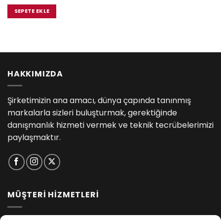
fiyat:
andaki
₺6,200.00.
fiyat:
SEPETE EKLE
₺5,825.00.
HAKKIMIZDA
Şirketimizin ana amacı, dünya çapında tanınmış
markalarla sizleri buluşturmak, gerektiğinde
danışmanlık hizmeti vermek ve teknik tecrübelerimizi
paylaşmaktır.
MÜŞTERİ HİZMETLERİ