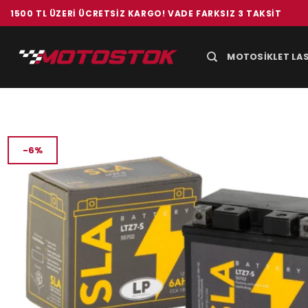
İçeriğe
1500 TL ÜZERI ÜCRETSIZ KARGO! VADE FARKSIZ 3 TAKSIT
atla
MOTOSIKLET LAS
-6%