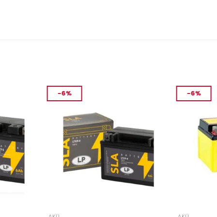
-6%
-6%
AKÜ
AKÜ