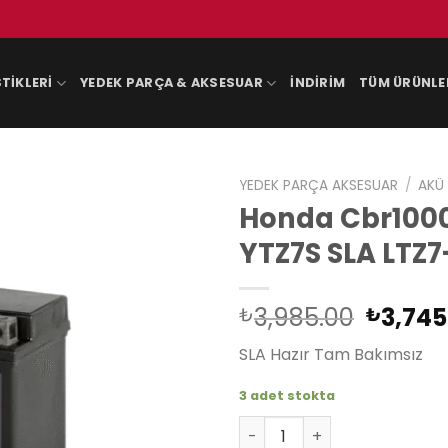
TIKLERI
YEDEK PARÇA & AKSESUAR
İNDIRIM
TÜM ÜRÜNLE
YEDEK PARÇA AKSESUAR
/
AKÜ
Honda Cbr1000
YTZ7S SLA LTZ7
Orijina
3,985.00
3,745
₺
₺
fiyat:
SLA Hazır Tam Bakımsız
₺3,985
3 adet stokta
Honda Cbr1000Rr Fireblade 