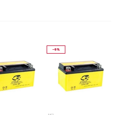
-6%
AKÜ