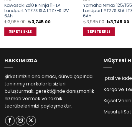
Kawasakı Zx10 R Ninja 11- LP
Yamaha Nmax 125/155
Landport YTZ7S SLA LTZ7-S 12V
Landport YTZ7S SLA LTZ
6Ah
6Ah
Orijinal
Şu
Orijinal
Ş
₺
3,985.00
₺
3,745.00
₺
3,985.00
₺
3,745.00
fiyat:
andaki
fiyat:
a
₺3,985.00.
fiyat:
₺3,985.00.
f
SEPETE EKLE
SEPETE EKLE
₺3,745.00.
₺
HAKKIMIZDA
MÜŞTERİ H
Şirketimizin ana amacı, dünya çapında
İptal ve İade
tanınmış markalarla sizleri
Kargo ve Te
buluşturmak, gerektiğinde danışmanlık
hizmeti vermek ve teknik
Kişisel Veri
tecrübelerimizi paylaşmaktır.
Mesafeli Sat