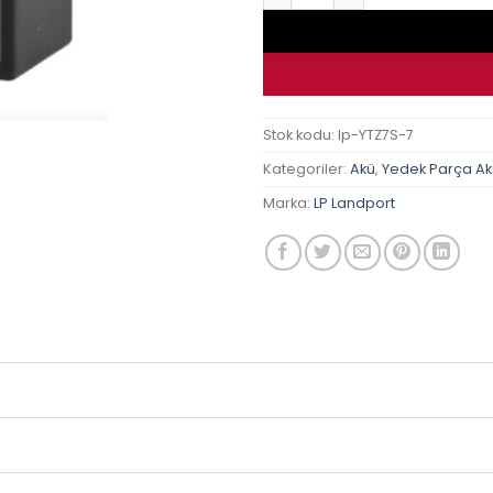
Stok kodu:
lp-YTZ7S-7
Kategoriler:
Akü
,
Yedek Parça A
Marka:
LP Landport