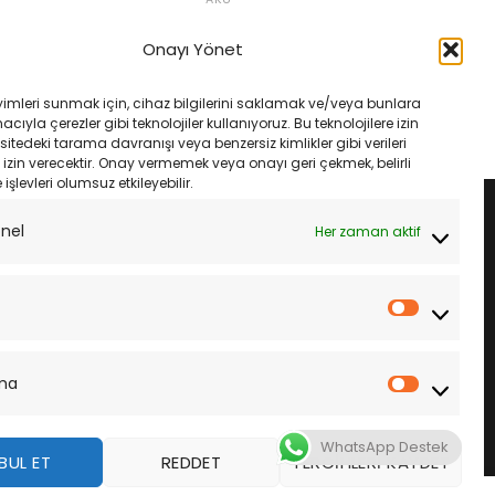
ıty 06-10 Cycle Ytx7A-
Kymco People S, Super 8 09-10
Cycle Ytx7A-Bs Akü
Onayı Yönet
Orijinal
Şu
Orijinal
Şu
₺
1,410.00
₺
1,500.00
₺
1,410.00
fiyat:
andaki
fiyat:
andaki
₺1,500.00.
fiyat:
₺1,500.00.
fiyat:
LE
SEPETE EKLE
yimleri sunmak için, cihaz bilgilerini saklamak ve/veya bunlara
₺1,410.00.
₺1,410.00.
ıyla çerezler gibi teknolojiler kullanıyoruz. Bu teknolojilere izin
sitedeki tarama davranışı veya benzersiz kimlikler gibi verileri
izin verecektir. Onay vermemek veya onayı geri çekmek, belirli
e işlevleri olumsuz etkileyebilir.
onel
Her zaman aktif
İstatistik
ma
Pazarla
WhatsApp Destek
BUL ET
REDDET
TERCIHLERI KAYDET