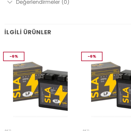
Değerlendirmeler (0)
İLGILI ÜRÜNLER
-6%
-6%
AKÜ
AKÜ