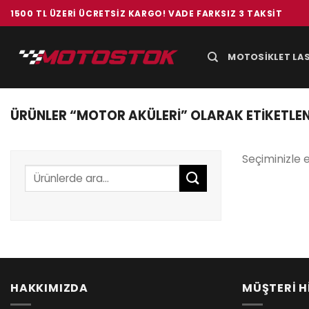
İçeriğe
1500 TL ÜZERI ÜCRETSIZ KARGO! VADE FARKSIZ 3 TAKSIT
atla
MOTOSIKLET LAS
ÜRÜNLER “MOTOR AKÜLERI” OLARAK ETIKETLE
Seçiminizle 
Ara:
HAKKIMIZDA
MÜŞTERİ H