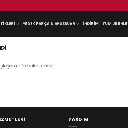
TIKLERI
YEDEK PARÇA & AKSESUAR
İNDIRIM
TÜM ÜRÜNLE
NDI
eşleşen ürün bulunamadı.
İZMETLERİ
YARDIM