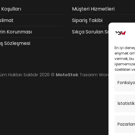
 Koşulları
Müşteri Hizmetleri
slimat
Sipariş Takibi
lerin Korunması
Sıkça Sorulan Sorular
ış Sözleşmesi
En iyi dene
erişmek amac
vermek, bu 
işlememize 
özellikleri v
üm Hakları Saklıdır 2026 ©
MotoStok
Tasarım
WordPress Dest
Fonksiy
İstatistik
Pazarla