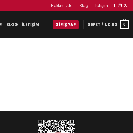
Hakkımızda
Blog
İletişim
R
BLOG
İLETIŞIM
GIRIŞ YAP
SEPET /
₺
0.00
0