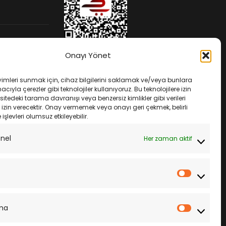
Onayı Yönet
yimleri sunmak için, cihaz bilgilerini saklamak ve/veya bunlara
ıyla çerezler gibi teknolojiler kullanıyoruz. Bu teknolojilere izin
sitedeki tarama davranışı veya benzersiz kimlikler gibi verileri
izin verecektir. Onay vermemek veya onayı geri çekmek, belirli
e işlevleri olumsuz etkileyebilir.
ek
onel
Her zaman aktif
İstatistik
ma
Pazarla