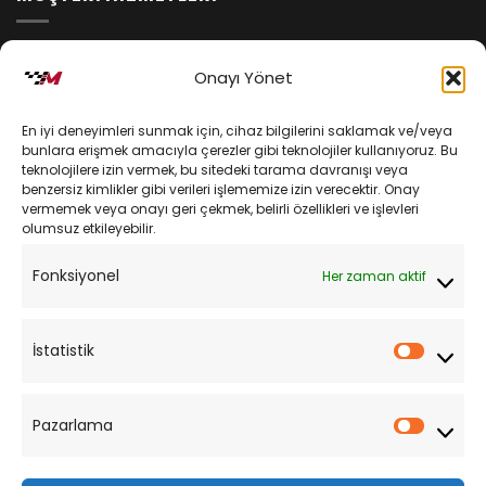
İptal ve İade Koşulları
Onayı Yönet
Kargo ve Teslimat
En iyi deneyimleri sunmak için, cihaz bilgilerini saklamak ve/veya
Kişisel Verilerin Korunması
bunlara erişmek amacıyla çerezler gibi teknolojiler kullanıyoruz. Bu
teknolojilere izin vermek, bu sitedeki tarama davranışı veya
Mesafeli Satış Sözleşmesi
benzersiz kimlikler gibi verileri işlememize izin verecektir. Onay
vermemek veya onayı geri çekmek, belirli özellikleri ve işlevleri
olumsuz etkileyebilir.
YARDIM
Fonksiyonel
Her zaman aktif
Müşteri Hizmetleri
Sipariş Takibi
İstatistik
İstatist
Sıkça Sorulan Sorular
Pazarlama
Pazarl