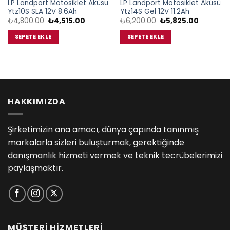
LP Landport Motosiklet Aküsü
LP Landport Motosiklet Aküsü
Ytz10S SLA 12V 8.6Ah
Ytz14S Gel 12V 11.2Ah
Orijinal
Şu
Orijinal
Şu
₺
4,800.00
₺
4,515.00
₺
6,200.00
₺
5,825.00
fiyat:
andaki
fiyat:
andaki
₺4,800.00.
fiyat:
₺6,200.00.
fiyat:
SEPETE EKLE
SEPETE EKLE
₺4,515.00.
₺5,825.0
HAKKIMIZDA
Şirketimizin ana amacı, dünya çapında tanınmış
markalarla sizleri buluşturmak, gerektiğinde
danışmanlık hizmeti vermek ve teknik tecrübelerimizi
paylaşmaktır.
MÜŞTERİ HİZMETLERİ