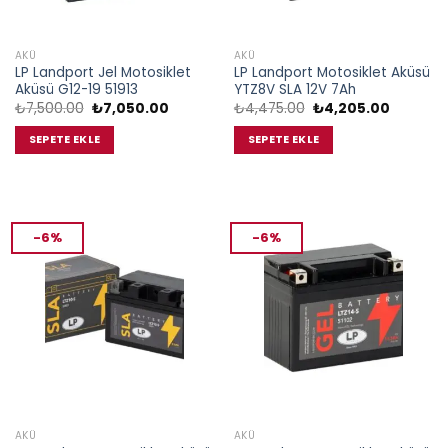
AKÜ
AKÜ
LP Landport Jel Motosiklet
LP Landport Motosiklet Aküsü
Aküsü G12-19 51913
YTZ8V SLA 12V 7Ah
Orijinal
Şu
Orijinal
Şu
₺
7,500.00
₺
7,050.00
₺
4,475.00
₺
4,205.00
fiyat:
andaki
fiyat:
andaki
₺7,500.00.
fiyat:
₺4,475.00.
fiyat:
SEPETE EKLE
SEPETE EKLE
₺7,050.00.
₺4,205.0
-6%
-6%
AKÜ
AKÜ