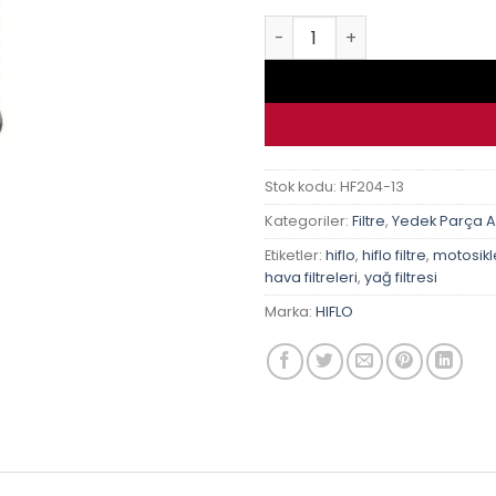
Yamaha Xj6 Dıversıon 09-16 
Stok kodu:
HF204-13
Kategoriler:
Filtre
,
Yedek Parça 
Etiketler:
hiflo
,
hiflo filtre
,
motosiklet
hava filtreleri
,
yağ filtresi
Marka:
HIFLO