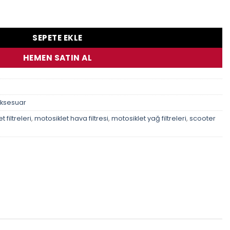
Hiflo Hf204 Yağ Fıltresı adet
SEPETE EKLE
HEMEN SATIN AL
Aksesuar
 filtreleri
,
motosiklet hava filtresi
,
motosiklet yağ filtreleri
,
scooter