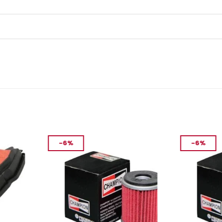
-6%
-6%