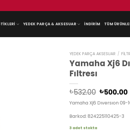
TIKLERI
YEDEK PARÇA & AKSESUAR
İNDIRIM
TÜM ÜRÜNLE
YEDEK PARÇA AKSESUAR
/
FILT
Yamaha Xj6 Dıv
Fıltresı
Orijinal
532.00
500.00
₺
₺
fiyat:
Yamaha Xj6 Dıversıon 09-16
₺532.00
Barkod: 824225110425-3
3 adet stokta