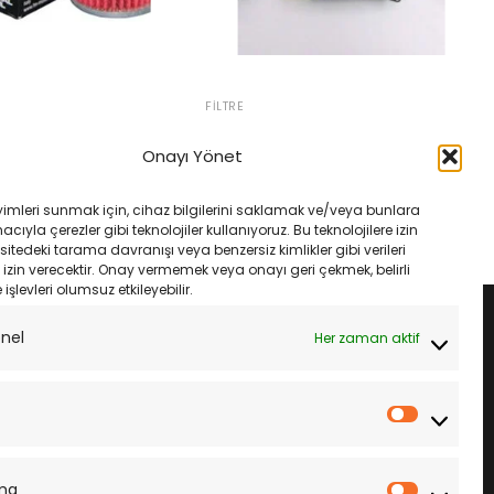
FILTRE
450 F-G-H 16-17
Yamaha Xmax 400 2013 2020 Hiflo
of040 Yağ Filtresi
Filtre Seti Hfa4404 Hfa4405
Onayı Yönet
Hfa4406 Hf972
ijinal
Şu
₺
470.00
yat:
andaki
Orijinal
Şu
₺
2,100.00
₺
1,975.00
500.00.
fiyat:
fiyat:
andaki
LE
yimleri sunmak için, cihaz bilgilerini saklamak ve/veya bunlara
₺470.00.
₺2,100.00.
fiyat:
SEPETE EKLE
ıyla çerezler gibi teknolojiler kullanıyoruz. Bu teknolojilere izin
₺1,975.00.
sitedeki tarama davranışı veya benzersiz kimlikler gibi verileri
izin verecektir. Onay vermemek veya onayı geri çekmek, belirli
e işlevleri olumsuz etkileyebilir.
onel
Her zaman aktif
İstatistik
ma