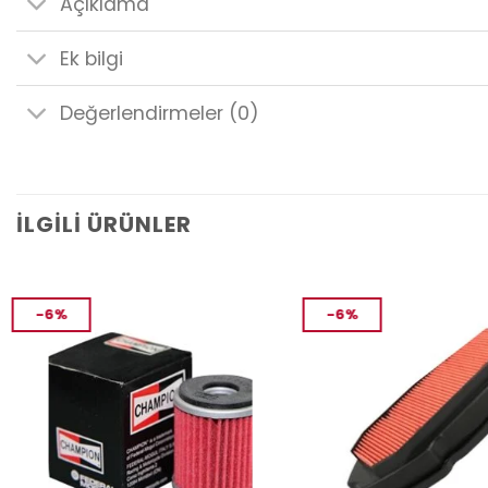
Açıklama
Ek bilgi
Değerlendirmeler (0)
İLGILI ÜRÜNLER
-6%
-6%