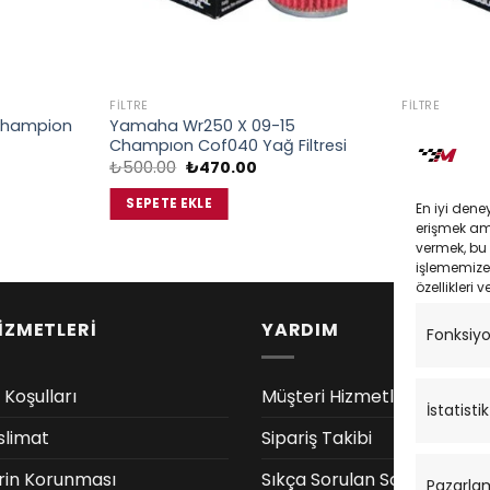
FILTRE
FILTRE
Champion
Yamaha Wr250 X 09-15
Yamaha Wr
Champıon Cof040 Yağ Filtresi
Champıon C
Orijinal
Şu
Or
₺
500.00
₺
470.00
₺
500.00
daki
fiyat:
andaki
fi
yat:
₺500.00.
fiyat:
₺
SEPETE EKLE
SEPETE EK
En iyi dene
,550.00.
₺470.00.
erişmek amac
vermek, bu 
işlememize 
özellikleri v
İZMETLERİ
YARDIM
Fonksiy
 Koşulları
Müşteri Hizmetleri
İstatistik
slimat
Sipariş Takibi
lerin Korunması
Sıkça Sorulan Sorular
Pazarla