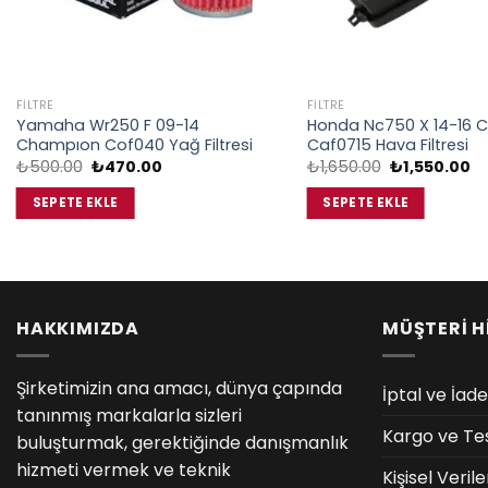
FILTRE
FILTRE
Yamaha Wr250 F 09-14
Honda Nc750 X 14-16 
Champıon Cof040 Yağ Filtresi
Caf0715 Hava Filtresi
Orijinal
Şu
Orijinal
Şu
₺
500.00
₺
470.00
₺
1,650.00
₺
1,550.00
fiyat:
andaki
fiyat:
an
₺500.00.
fiyat:
₺1,650.00.
fi
SEPETE EKLE
SEPETE EKLE
₺470.00.
₺1
HAKKIMIZDA
MÜŞTERİ H
Şirketimizin ana amacı, dünya çapında
İptal ve İade
tanınmış markalarla sizleri
Kargo ve Te
buluşturmak, gerektiğinde danışmanlık
hizmeti vermek ve teknik
Kişisel Veri