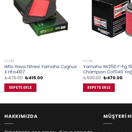
FILTRE
FILTRE
Hiflo Hava Filtresi Yamaha Cygnus
Yamaha Wr250 F-Fg 15
X Hfa4107
Champıon Cof040 Yağ F
Orijinal
Şu
Orijinal
Şu
₺
475.00
₺
415.00
₺
500.00
₺
470.00
fiyat:
andaki
fiyat:
anda
₺475.00.
fiyat:
₺500.00.
fiyat
SEPETE EKLE
SEPETE EKLE
₺415.00.
₺470
HAKKIMIZDA
MÜŞTERİ H