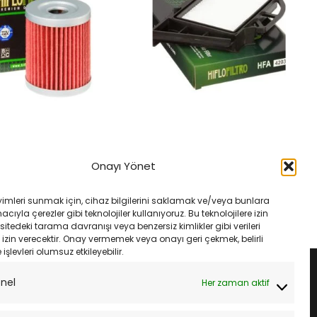
FILTRE
Max 400 2013 2020
Yamaha Xcıty 250 Hiflo Hfa4203
Onayı Yönet
Hf972 Yağ Filtresi
Varyatör Hava Filtresi
Orijinal
Şu
₺
532.00
₺
500.00
fiyat:
andaki
yimleri sunmak için, cihaz bilgilerini saklamak ve/veya bunlara
₺532.00.
fiyat:
LE
SEPETE EKLE
ıyla çerezler gibi teknolojiler kullanıyoruz. Bu teknolojilere izin
₺500.00.
sitedeki tarama davranışı veya benzersiz kimlikler gibi verileri
izin verecektir. Onay vermemek veya onayı geri çekmek, belirli
e işlevleri olumsuz etkileyebilir.
onel
Her zaman aktif