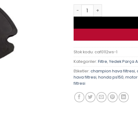
Honda Ps150İ 06-11 Champio
Stok kodu:
caf0112ws-1
Kategoriler:
Filtre
,
Yedek Parça 
Etiketler:
champion hava filtresi
,
hava filtresi
,
honda ps150
,
motor 
filtresi