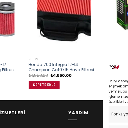
FILTRE
FILTRE
-17
Honda 700 Integra 12-14
Yamaha X-
iltresi
Champıon Caf0715 Hava Filtresi
Hiflo Hf132 
Orijinal
Şu
₺
1,650.00
₺
1,550.00
₺
250.00
ki
fiyat:
andaki
En iyi dene
:
₺1,650.00.
fiyat:
SEPETE EKLE
SEPETE EK
erişmek amac
.00.
₺1,550.00.
vermek, bu 
işlememize 
özellikleri v
İZMETLERİ
YARDIM
Fonksiy