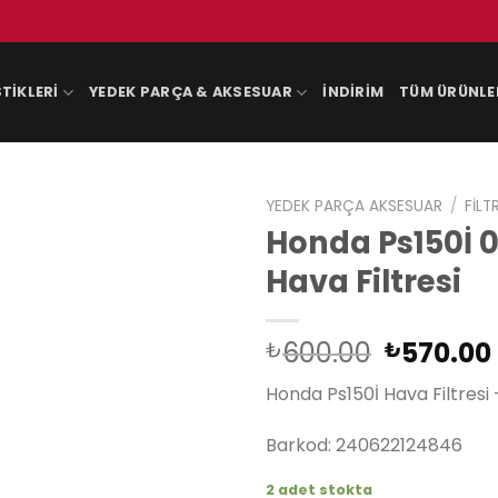
TIKLERI
YEDEK PARÇA & AKSESUAR
İNDIRIM
TÜM ÜRÜNLE
YEDEK PARÇA AKSESUAR
/
FILT
Honda Ps150İ 
Hava Filtresi
Orijinal
600.00
570.00
₺
₺
fiyat:
Honda Ps150İ Hava Filtresi 
₺600.00
Barkod: 240622124846
2 adet stokta