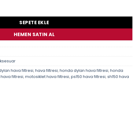
n Caf0112Ws Hava Filtresi adet
SEPETE EKLE
HEMEN SATIN AL
Aksesuar
dylan hava filtresi
,
hava filtresi
,
honda dylan hava filtresi
,
honda
hava filtresi
,
motosiklet hava filtresi
,
ps150 hava filtresi
,
sh150 hava