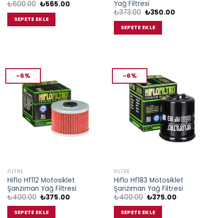
Yağ Filtresi
Orijinal
Şu
₺
600.00
₺
565.00
fiyat:
andaki
Orijinal
Şu
₺
373.00
₺
350.00
₺600.00.
fiyat:
fiyat:
andaki
SEPETE EKLE
₺565.00.
₺373.00.
fiyat:
SEPETE EKLE
₺350.00.
-6%
-6%
FILTRE
FILTRE
Hiflo Hf112 Motosiklet
Hiflo Hf183 Motosiklet
Şanzıman Yağ Filtresi
Şanzıman Yağ Filtresi
Orijinal
Şu
Orijinal
Şu
₺
400.00
₺
375.00
₺
400.00
₺
375.00
fiyat:
andaki
fiyat:
andaki
₺400.00.
fiyat:
₺400.00.
fiyat:
SEPETE EKLE
SEPETE EKLE
₺375.00.
₺375.00.