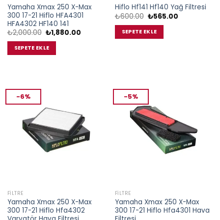
Yamaha Xmax 250 X-Max
Hiflo Hf141 Hf140 Yağ Filtresi
300 17-21 Hiflo HFA4301
Orijinal
Şu
₺
600.00
₺
565.00
fiyat:
andaki
HFA4302 HF140 141
₺600.00.
fiyat:
Orijinal
Şu
SEPETE EKLE
₺
2,000.00
₺
1,880.00
₺565.00.
fiyat:
andaki
₺2,000.00.
fiyat:
SEPETE EKLE
₺1,880.00.
-6%
-5%
FILTRE
FILTRE
Yamaha Xmax 250 X-Max
Yamaha Xmax 250 X-Max
300 17-21 Hiflo Hfa4302
300 17-21 Hiflo Hfa4301 Hava
Varyatör Hava Filtresi
Filtresi