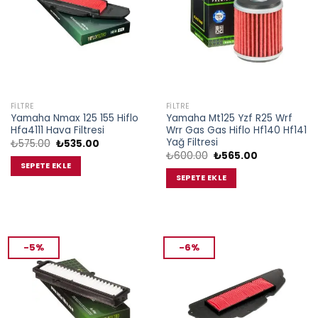
FILTRE
FILTRE
Yamaha Nmax 125 155 Hiflo
Yamaha Mt125 Yzf R25 Wrf
Hfa4111 Hava Filtresi
Wrr Gas Gas Hiflo Hf140 Hf141
Yağ Filtresi
Orijinal
Şu
₺
575.00
₺
535.00
fiyat:
andaki
Orijinal
Şu
₺
600.00
₺
565.00
₺575.00.
fiyat:
fiyat:
andaki
SEPETE EKLE
₺535.00.
₺600.00.
fiyat:
SEPETE EKLE
₺565.00.
-5%
-6%