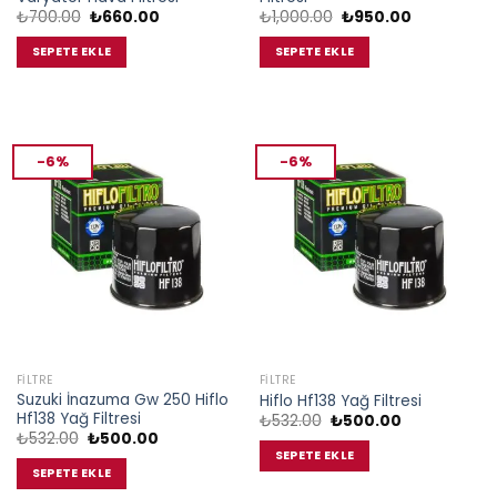
Orijinal
Şu
Orijinal
Şu
₺
700.00
₺
660.00
₺
1,000.00
₺
950.00
fiyat:
andaki
fiyat:
andaki
₺700.00.
fiyat:
₺1,000.00.
fiyat:
SEPETE EKLE
SEPETE EKLE
₺660.00.
₺950.00.
-6%
-6%
FILTRE
FILTRE
Suzuki İnazuma Gw 250 Hiflo
Hiflo Hf138 Yağ Filtresi
Hf138 Yağ Filtresi
Orijinal
Şu
₺
532.00
₺
500.00
fiyat:
andaki
Orijinal
Şu
₺
532.00
₺
500.00
₺532.00.
fiyat:
fiyat:
andaki
SEPETE EKLE
₺500.00.
₺532.00.
fiyat:
SEPETE EKLE
₺500.00.