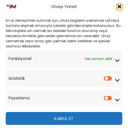
İptal ve İade Koşulları
Onayı Yönet
Kargo ve Teslimat
En iyi deneyimleri sunmak için, cihaz bilgilerini saklamak ve/veya
Kişisel Verilerin Korunması
bunlara erişmek amacıyla çerezler gibi teknolojiler kullanıyoruz. Bu
teknolojilere izin vermek, bu sitedeki tarama davranışı veya
Mesafeli Satış Sözleşmesi
benzersiz kimlikler gibi verileri işlememize izin verecektir. Onay
vermemek veya onayı geri çekmek, belirli özellikleri ve işlevleri
olumsuz etkileyebilir.
YARDIM
Fonksiyonel
Her zaman aktif
Müşteri Hizmetleri
Sipariş Takibi
İstatistik
İstatist
Sıkça Sorulan Sorular
Pazarlama
Pazarl
KABUL ET