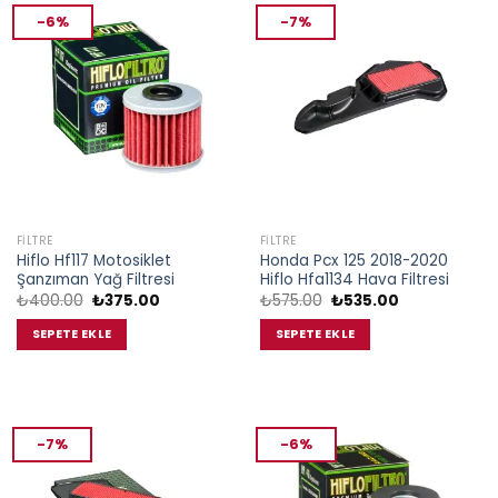
-6%
-7%
FILTRE
FILTRE
Hiflo Hf117 Motosiklet
Honda Pcx 125 2018-2020
Şanzıman Yağ Filtresi
Hiflo Hfa1134 Hava Filtresi
Orijinal
Şu
Orijinal
Şu
₺
400.00
₺
375.00
₺
575.00
₺
535.00
fiyat:
andaki
fiyat:
andaki
₺400.00.
fiyat:
₺575.00.
fiyat:
SEPETE EKLE
SEPETE EKLE
₺375.00.
₺535.00.
-7%
-6%