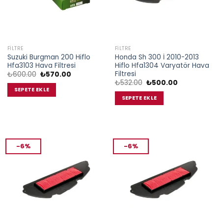
FILTRE
FILTRE
Suzuki Burgman 200 Hiflo
Honda Sh 300 İ 2010-2013
Hfa3103 Hava Filtresi
Hiflo Hfa1304 Varyatör Hava
Filtresi
Orijinal
Şu
₺
600.00
₺
570.00
fiyat:
andaki
Orijinal
Şu
₺
532.00
₺
500.00
₺600.00.
fiyat:
fiyat:
andaki
SEPETE EKLE
₺570.00.
₺532.00.
fiyat:
SEPETE EKLE
₺500.00.
-6%
-6%