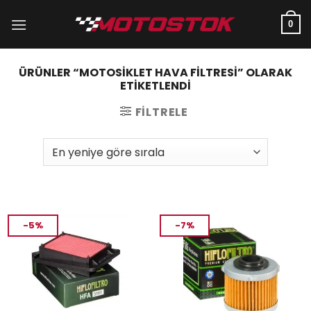
İçeriğe
atla
0
ÜRÜNLER “MOTOSIKLET HAVA FILTRESI” OLARAK
ETIKETLENDI
FILTRELE
-5%
-7%