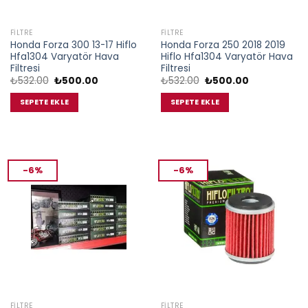
FILTRE
FILTRE
Honda Forza 300 13-17 Hiflo
Honda Forza 250 2018 2019
Hfa1304 Varyatör Hava
Hiflo Hfa1304 Varyatör Hava
Filtresi
Filtresi
Orijinal
Şu
Orijinal
Şu
₺
532.00
₺
500.00
₺
532.00
₺
500.00
fiyat:
andaki
fiyat:
andaki
₺532.00.
fiyat:
₺532.00.
fiyat:
SEPETE EKLE
SEPETE EKLE
₺500.00.
₺500.00.
-6%
-6%
FILTRE
FILTRE