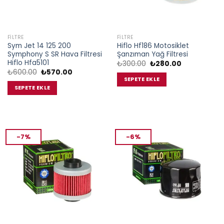
FILTRE
FILTRE
Sym Jet 14 125 200
Hiflo Hf186 Motosiklet
Symphony S SR Hava Filtresi
Şanzıman Yağ Filtresi
Hiflo Hfa5101
Orijinal
Şu
₺
300.00
₺
280.00
fiyat:
andaki
Orijinal
Şu
₺
600.00
₺
570.00
₺300.00.
fiyat:
fiyat:
andaki
SEPETE EKLE
₺280.00.
₺600.00.
fiyat:
SEPETE EKLE
₺570.00.
-7%
-6%