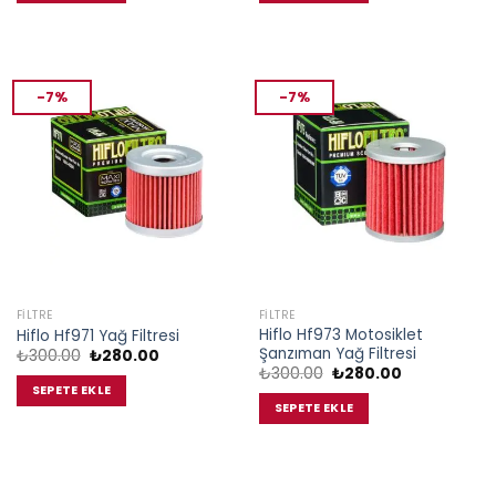
-7%
-7%
FILTRE
FILTRE
Hiflo Hf973 Motosiklet
Hiflo Hf971 Yağ Filtresi
Şanzıman Yağ Filtresi
Orijinal
Şu
₺
300.00
₺
280.00
fiyat:
andaki
Orijinal
Şu
₺
300.00
₺
280.00
₺300.00.
fiyat:
fiyat:
andaki
SEPETE EKLE
₺280.00.
₺300.00.
fiyat:
SEPETE EKLE
₺280.00.