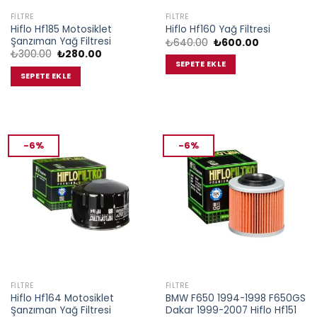
FILTRE
FILTRE
Hiflo Hf185 Motosiklet
Hiflo Hf160 Yağ Filtresi
Şanzıman Yağ Filtresi
Orijinal
Şu
₺
640.00
₺
600.00
fiyat:
andaki
Orijinal
Şu
₺
300.00
₺
280.00
₺640.00.
fiyat:
fiyat:
andaki
SEPETE EKLE
₺600.00.
₺300.00.
fiyat:
SEPETE EKLE
₺280.00.
-6%
-6%
FILTRE
FILTRE
Hiflo Hf164 Motosiklet
BMW F650 1994-1998 F650GS
Şanzıman Yağ Filtresi
Dakar 1999-2007 Hiflo Hf151