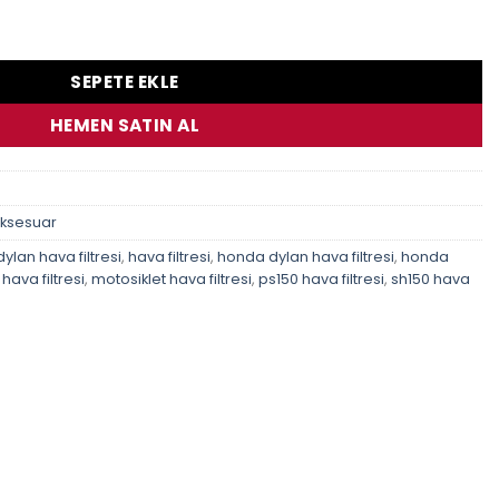
n Caf0112Ws Hava Filtresi adet
SEPETE EKLE
HEMEN SATIN AL
Aksesuar
dylan hava filtresi
,
hava filtresi
,
honda dylan hava filtresi
,
honda
hava filtresi
,
motosiklet hava filtresi
,
ps150 hava filtresi
,
sh150 hava