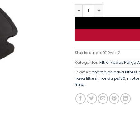
Honda Sh 150 01-12 Champio
Stok kodu:
caf0112ws-2
Kategoriler:
Filtre
,
Yedek Parça 
Etiketler:
champion hava filtresi
,
hava filtresi
,
honda ps150
,
motor 
filtresi