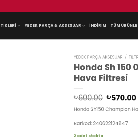
TIKLERI
YEDEK PARÇA & AKSESUAR
İNDIRIM
TÜM ÜRÜNLE
YEDEK PARÇA AKSESUAR
/
FILT
Honda Sh 150 
Hava Filtresi
Orijinal
600.00
570.00
₺
₺
fiyat:
Honda Sh150 Champion Hava
₺600.00
Barkod: 240622124847
2 adet stokta