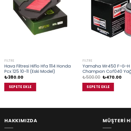
FILTRE
FILTRE
Hava Filtresi Hiflo Hfa 1114 Honda
Yamaha Wr450 F-G-H 
Pcx 125 10-11 (Eski Model)
Champıon Cof040 Yağ F
Orijinal
Şu
₺
380.00
₺
500.00
₺
470.00
fiyat:
anda
₺500.00.
fiyat
SEPETE EKLE
SEPETE EKLE
₺470
HAKKIMIZDA
MÜŞTERİ H