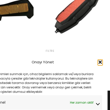
FILTRE
Honda Nc700 S 12-14 Champion
ax 250 300 Hava
Caf0715 Hava Filtresi
8 Ve Sonrası
Onayı Yönet
Orijinal
Şu
ijinal
Şu
₺
1,650.00
₺
1,550.00
419.69
fiyat:
andaki
yat:
andaki
₺1,650.00.
fiyat:
24.61.
fiyat:
SEPETE EKLE
LE
yimleri sunmak için, cihaz bilgilerini saklamak ve/veya bunlara
₺1,550.00.
₺419.69.
ıyla çerezler gibi teknolojiler kullanıyoruz. Bu teknolojilere izin
sitedeki tarama davranışı veya benzersiz kimlikler gibi verileri
izin verecektir. Onay vermemek veya onayı geri çekmek, belirli
e işlevleri olumsuz etkileyebilir.
onel
Her zaman aktif