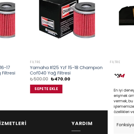
FILTRE
FILTRE
16-17
Yamaha R125 Yzf 15-18 Champıon
Yamaha Xm
iltresi
Cof040 Yağ Filtresi
Filtresi 201
Orijinal
Şu
Or
₺
500.00
₺
470.00
₺
524.61
₺
ki
fiyat:
andaki
fi
:
₺500.00.
fiyat:
₺5
SEPETE EKLE
SEPETE EK
En iyi dene
.00.
₺470.00.
erişmek amac
vermek, bu 
işlememize 
özellikleri v
İZMETLERİ
YARDIM
Fonksiy