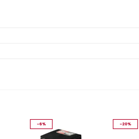
-6%
-20%