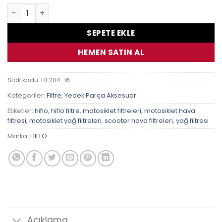
Trıumph 1200 Tıger Explorer 12-16 Hiflo Hf204 Yağ Fıltre
SEPETE EKLE
HEMEN SATIN AL
Stok kodu:
HF204-16
Kategoriler:
Filtre
,
Yedek Parça Aksesuar
Etiketler:
hiflo
,
hiflo filtre
,
motosiklet filtreleri
,
motosiklet hava
filtresi
,
motosiklet yağ filtreleri
,
scooter hava filtreleri
,
yağ filtresi
Marka:
HIFLO
Açıklama