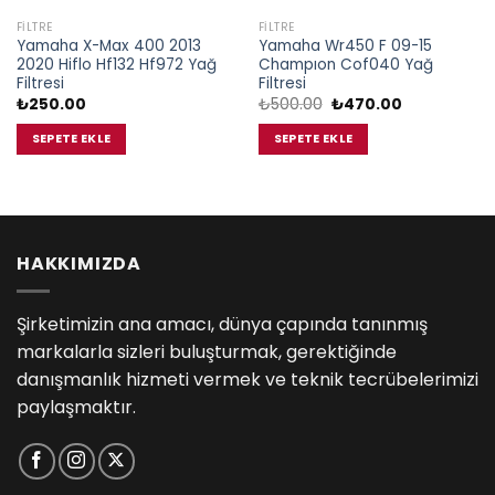
FILTRE
FILTRE
Yamaha X-Max 400 2013
Yamaha Wr450 F 09-15
2020 Hiflo Hf132 Hf972 Yağ
Champıon Cof040 Yağ
Filtresi
Filtresi
Orijinal
Şu
₺
250.00
₺
500.00
₺
470.00
fiyat:
andaki
₺500.00.
fiyat:
SEPETE EKLE
SEPETE EKLE
₺470.00.
.
HAKKIMIZDA
Şirketimizin ana amacı, dünya çapında tanınmış
markalarla sizleri buluşturmak, gerektiğinde
danışmanlık hizmeti vermek ve teknik tecrübelerimizi
paylaşmaktır.