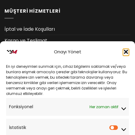
MÜŞTERİ HİZMETLERİ
İptal ve İade Koşulları
Kargo ve Teslimat
Onayı Yönet
Kişisel Verilerin Korunması
Mesafeli Satış Sözleşmesi
En iyi deneyimleri sunmak için, cihaz bilgilerini saklamak ve/veya
bunlara erişmek amacıyla çerezler gibi teknolojiler kullanıyoruz. Bu
teknolojilere izin vermek, bu sitedeki tarama davranışı veya
YARDIM
benzersiz kimlikler gibi verileri işlememize izin verecektir. Onay
vermemek veya onayı geri çekmek, belirli özellikleri ve işlevleri
olumsuz etkileyebilir.
Müşteri Hizmetleri
Fonksiyonel
Her zaman aktif
Sipariş Takibi
Sıkça Sorulan Sorular
İstatistik
İstatist