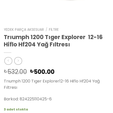
YEDEK PARÇA AKSESUAR
/
FILTRE
Trıumph 1200 Tıger Explorer 12-16
Hiflo Hf204 Yağ Fıltresı
Orijinal
Şu
532.00
500.00
₺
₺
fiyat:
andaki
Trıumph 1200 Tıger Explorer12-16 Hiflo Hf204 Yağ
₺532.00.
fiyat:
Fıltresı
₺500.00.
Barkod: 824225110425-6
3 adet stokta