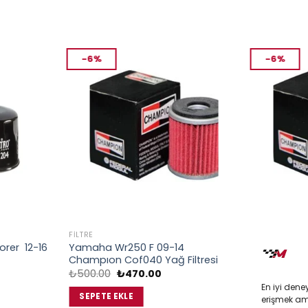
-6%
-6%
FILTRE
FILTRE
orer 12-16
Yamaha Wr250 F 09-14
Yamaha Wr
Champıon Cof040 Yağ Filtresi
Cof040 Yağ 
Orijinal
Şu
Or
₺
500.00
₺
470.00
₺
500.00
ki
fiyat:
andaki
fi
En iyi dene
:
₺500.00.
fiyat:
₺
SEPETE EKLE
SEPETE EK
erişmek amac
.00.
₺470.00.