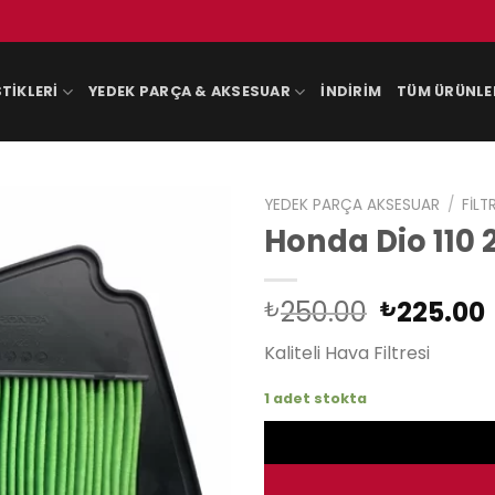
TIKLERI
YEDEK PARÇA & AKSESUAR
İNDIRIM
TÜM ÜRÜNLE
YEDEK PARÇA AKSESUAR
/
FILT
Honda Dio 110 
Orijinal
250.00
225.00
₺
₺
fiyat:
Kaliteli Hava Filtresi
₺250.00
1 adet stokta