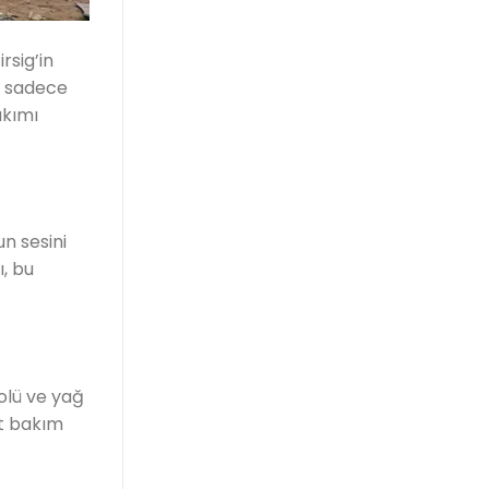
rsig’in
nu sadece
akımı
un sesini
ı, bu
rolü ve yağ
et bakım