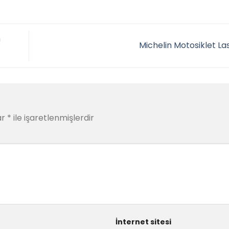
n
Michelin Motosiklet Las
ar
*
ile işaretlenmişlerdir
İnternet sitesi