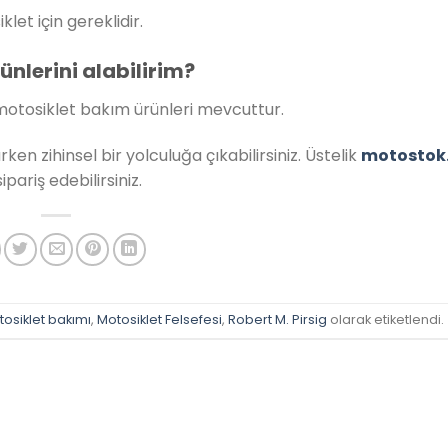
let için gereklidir.
nlerini alabilirim?
r motosiklet bakım ürünleri mevcuttur.
n zihinsel bir yolculuğa çıkabilirsiniz. Üstelik
motostok
pariş edebilirsiniz.
osiklet bakımı
,
Motosiklet Felsefesi
,
Robert M. Pirsig
olarak etiketlendi.