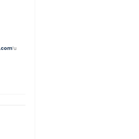
.com
’u