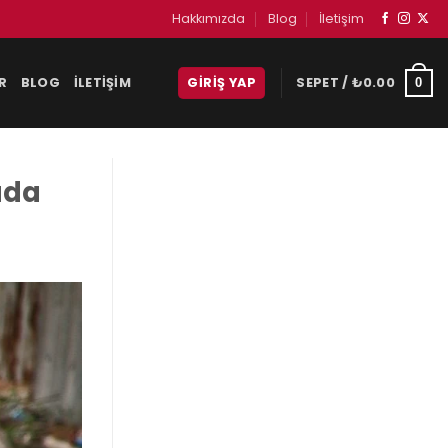
Hakkımızda
Blog
İletişim
R
BLOG
İLETIŞIM
GIRIŞ YAP
SEPET /
₺
0.00
0
ada