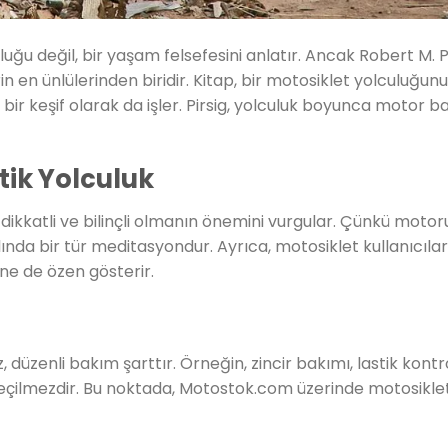
uğu değil, bir yaşam felsefesini anlatır. Ancak Robert M. Pi
in en ünlülerinden biridir. Kitap, bir motosiklet yolculuğu
 bir keşif olarak da işler. Pirsig, yolculuk boyunca motor b
atik Yolculuk
 dikkatli ve bilinçli olmanın önemini vurgular. Çünkü motor
nda bir tür meditasyondur. Ayrıca, motosiklet kullanıcılar
ne de özen gösterir.
, düzenli bakım şarttır. Örneğin, zincir bakımı, lastik kont
vazgeçilmezdir. Bu noktada, Motostok.com üzerinde motosikl