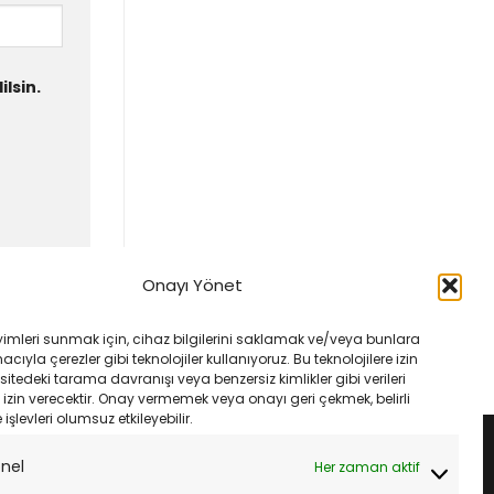
lsin.
Onayı Yönet
yimleri sunmak için, cihaz bilgilerini saklamak ve/veya bunlara
ıyla çerezler gibi teknolojiler kullanıyoruz. Bu teknolojilere izin
sitedeki tarama davranışı veya benzersiz kimlikler gibi verileri
izin verecektir. Onay vermemek veya onayı geri çekmek, belirli
e işlevleri olumsuz etkileyebilir.
onel
Her zaman aktif