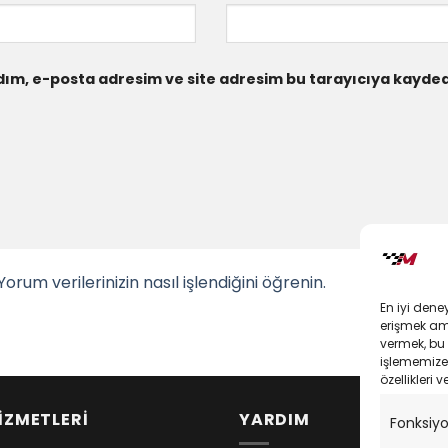
ım, e-posta adresim ve site adresim bu tarayıcıya kaydedi
Yorum verilerinizin nasıl işlendiğini öğrenin.
En iyi dene
erişmek amac
vermek, bu 
işlememize 
özellikleri v
İZMETLERİ
YARDIM
Fonksiy