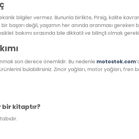
nç
anik bilgiler vermez. Bununla birlikte, Pirsig, kalite kavra
ik bir başarı değil, yaşamın her anında aranması gereken b
iklet bakımı sırasında bile dikkatli ve bilinçli olmak gereki
akımı
anmak son derece önemlidir. Bu nedenle
motostok.com
’
nlerini bulabilirsiniz. Zincir yağları, motor yağları, fren b
bir kitaptır?
tabıdır.