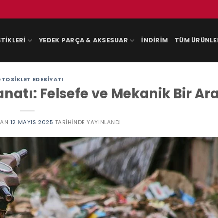
TIKLERI
YEDEK PARÇA & AKSESUAR
İNDIRIM
TÜM ÜRÜNLE
TOSIKLET EDEBIYATI
natı: Felsefe ve Mekanik Bir Ar
DAN
12 MAYIS 2025
TARIHINDE YAYINLANDI