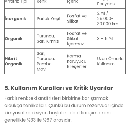
Antifriz Tipi
Renk
İçerik
Periyodu
2 Yıl /
Fosfat ve
İnorganik
Parlak Yeşil
25.000-
Silikat
30.000 km
Fosfat ve
Turuncu,
Organik
Silikat
3 – 5 Yıl
Sarı, Kırmızı
İçermez
Sarı,
Karma
Hibrit
Turuncu,
Uzun Ömürlü
Koruyucu
Organik
Pembe,
Kullanım
Bileşenler
Mavi
5. Kullanım Kuralları ve Kritik Uyarılar
Farklı renkteki antifrizleri birbirine karıştırmak
oldukça tehlikelidir. Çünkü bu durum rezervuar içinde
kimyasal reaksiyon başlatır. İdeal karışım oranı
genellikle %33 ile %67 arasıdır.