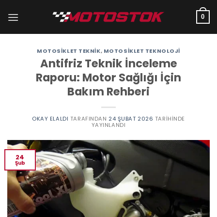
İçeriğe
atla
0
MOTOSIKLET TEKNIK
,
MOTOSIKLET TEKNOLOJI
Antifriz Teknik İnceleme
Raporu: Motor Sağlığı İçin
Bakım Rehberi
OKAY ELALDI
TARAFINDAN
24 ŞUBAT 2026
TARIHINDE
YAYINLANDI
24
Şub