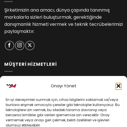
Şirketimizin ana amacı, dünya çapında tanınmış
markalarla sizleri buluşturmak, gerektiğinde
danışmanlık hizmeti vermek ve teknik tecrübelerimizi
paylaşmaktır.
MÜŞTERİ HİZMETLERİ
İptal ve İade Koşulları
Onayı Yönet
Kargo ve Teslimat
En iyi deneyimleri sunmak için, cihaz bilgilerini saklamak ve/veya
Kişisel Verilerin Korunması
bunlara erişmek amacıyla çerezler gibi teknolojiler kullanıyoruz. Bu
teknolojilere izin vermek, bu sitedeki tarama davranışı veya
Mesafeli Satış Sözleşmesi
benzersiz kimlikler gibi verileri işlememize izin verecektir. Onay
vermemek veya onayı geri çekmek, belirli özellikleri ve işlevleri
olumsuz etkileyebilir.