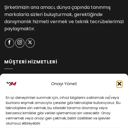
Şirketimizin ana amacı, dünya çapında tanınmış
markalarla sizleri buluşturmak, gerektiğinde
danışmanlık hizmeti vermek ve teknik tecrübelerimizi
paylaşmaktır.
MÜŞTERİ HİZMETLERİ
İptal ve İade Koşulları
Onayı Yönet
Kargo ve Teslimat
En iyi deneyimleri sunmak için, cihaz bilgilerini saklamak ve/veya
Kişisel Verilerin Korunması
bunlara erişmek amacıyla çerezler gibi teknolojiler kullanıyoruz. Bu
teknolojilere izin vermek, bu sitedeki tarama davranışı veya
Mesafeli Satış Sözleşmesi
benzersiz kimlikler gibi verileri işlememize izin verecektir. Onay
vermemek veya onayı geri çekmek, belirli özellikleri ve işlevleri
olumsuz etkileyebilir.
YARDIM