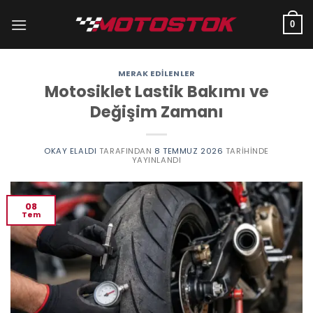
İçeriğe
atla
0
MERAK EDILENLER
Motosiklet Lastik Bakımı ve
Değişim Zamanı
OKAY ELALDI
TARAFINDAN
8 TEMMUZ 2026
TARIHINDE
YAYINLANDI
08
Tem