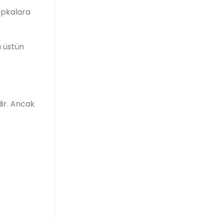
şapkalara
u üstün
dir. Ancak