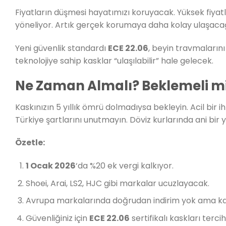
Fiyatların düşmesi hayatımızı koruyacak. Yüksek fiyatl
yöneliyor. Artık gerçek korumaya daha kolay ulaşacağ
Yeni güvenlik standardı
ECE 22.06
, beyin travmalarını
teknolojiye sahip kasklar “ulaşılabilir” hale gelecek.
Ne Zaman Almalı? Beklemeli m
Kaskınızın 5 yıllık ömrü dolmadıysa bekleyin. Acil bir i
Türkiye şartlarını unutmayın. Döviz kurlarında ani bir yü
Özetle:
1 Ocak 2026
‘da %20 ek vergi kalkıyor.
Shoei, Arai, LS2, HJC gibi markalar ucuzlayacak.
Avrupa markalarında doğrudan indirim yok ama ka
Güvenliğiniz için
ECE 22.06
sertifikalı kaskları tercih