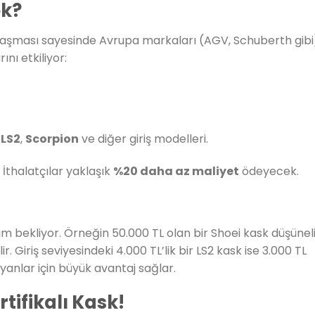
ek?
 anlaşması sayesinde Avrupa markaları (AGV, Schuberth gibi
nı etkiliyor:
ı
LS2
,
Scorpion
ve diğer giriş modelleri.
 İthalatçılar yaklaşık
%20 daha az maliyet
ödeyecek.
im bekliyor. Örneğin 50.000 TL olan bir Shoei kask düşünel
. Giriş seviyesindeki 4.000 TL’lik bir LS2 kask ise 3.000 TL
yanlar için büyük avantaj sağlar.
rtifikalı Kask!