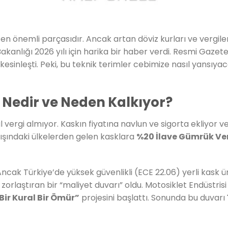
in en önemli parçasıdır. Ancak artan döviz kurları ve vergile
akanlığı 2026 yılı için harika bir haber verdi. Resmi Gazete
kesinleşti. Peki, bu teknik terimler cebimize nasıl yansıya
 Nedir ve Neden Kalkıyor?
ergi almıyor. Kaskın fiyatına navlun ve sigorta ekliyor ve
dışındaki ülkelerden gelen kasklara
%20 İlave Gümrük Ver
Ancak Türkiye’de yüksek güvenlikli (ECE 22.06) yerli kask ü
zorlaştıran bir “maliyet duvarı” oldu. Motosiklet Endüstris
Bir Kural Bir Ömür”
projesini başlattı. Sonunda bu duvarı