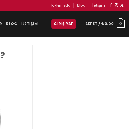
Hakkımızda
Blog
İletişim
R
BLOG
İLETIŞIM
GIRIŞ YAP
SEPET /
₺
0.00
0
i?