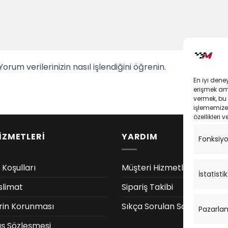
Yorum verilerinizin nasıl işlendiğini öğrenin.
En iyi dene
erişmek amac
vermek, bu 
işlememize 
özellikleri v
İZMETLERİ
YARDIM
Fonksiy
 Koşulları
Müşteri Hizmetleri
İstatistik
slimat
Sipariş Takibi
lerin Korunması
Sıkça Sorulan Sorular
Pazarla
ış Sözleşmesi