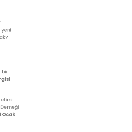
r
 yeni
cak?
 bir
gisi
retimi
i Derneği
1 Ocak