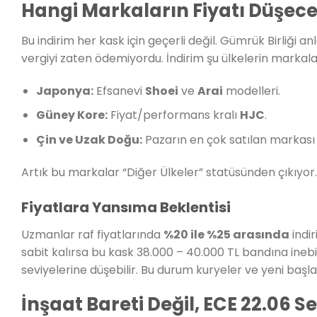
Hangi Markaların Fiyatı Düşec
Bu indirim her kask için geçerli değil. Gümrük Birliği
vergiyi zaten ödemiyordu. İndirim şu ülkelerin markaları
Japonya:
Efsanevi
Shoei
ve
Arai
modelleri.
Güney Kore:
Fiyat/performans kralı
HJC
.
Çin ve Uzak Doğu:
Pazarın en çok satılan markas
Artık bu markalar “Diğer Ülkeler” statüsünden çıkıyor.
Fiyatlara Yansıma Beklentisi
Uzmanlar raf fiyatlarında
%20 ile %25 arasında
indir
sabit kalırsa bu kask 38.000 – 40.000 TL bandına inebilir
seviyelerine düşebilir. Bu durum kuryeler ve yeni başla
İnşaat Bareti Değil, ECE 22.06 Se