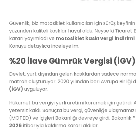
Güvenlik, biz motosiklet kullanıcıları için sürüş keyfin
yüzünden kaliteli kasklar hayal oldu. Neyse ki Ticaret B
kararı yayımladı ve
motosiklet kaskı vergi indirimi
Konuyu detaylıca inceleyelim.
%20 İlave Gümrük Vergisi (İGV)
Devlet, yurt dışından gelen kasklardan sadece normal v
matrah oluşturuyor. 2020 yılından beri Avrupa Birliği 
(İGV)
uyguluyor.
Hükümet bu vergiyi yerli üretimi korumak için getirdi. 
yetersiz kaldı. Sonuçta bu vergi, güvenliğe ulaşmamızı 
(MOTED) ve İçişleri Bakanlığı devreye girdi. Bakanlık
“
2026
itibarıyla kaldırma kararı aldılar.