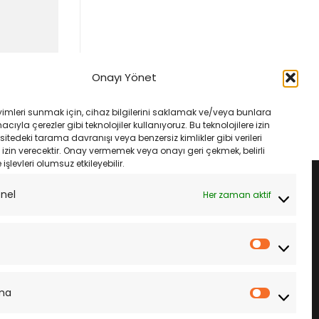
Onayı Yönet
yimleri sunmak için, cihaz bilgilerini saklamak ve/veya bunlara
ıyla çerezler gibi teknolojiler kullanıyoruz. Bu teknolojilere izin
sitedeki tarama davranışı veya benzersiz kimlikler gibi verileri
izin verecektir. Onay vermemek veya onayı geri çekmek, belirli
e işlevleri olumsuz etkileyebilir.
onel
Her zaman aktif
İstatistik
ma
Pazarla