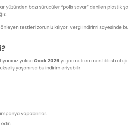
ar yüzünden bazı sürücüler “polis savar” denilen plastik 
ız.
 önleyen testleri zorunlu kılıyor. Vergi indirimi sayesinde b
i?
htiyacınız yoksa
Ocak 2026
‘yı görmek en mantıklı strateji
kseliş yaşanırsa bu indirim eriyebilir.
mpanya yapabilirler.
 edin.