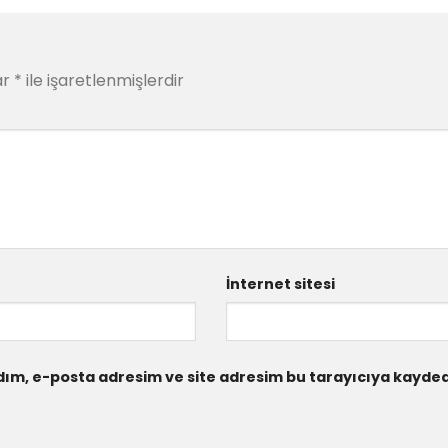
ar
*
ile işaretlenmişlerdir
İnternet sitesi
ım, e-posta adresim ve site adresim bu tarayıcıya kaydedi