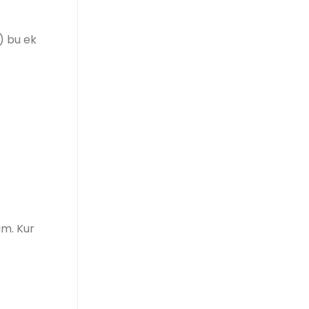
) bu ek
im. Kur