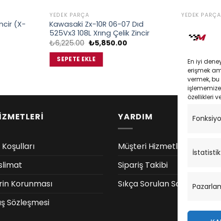
YEDEK PARÇA
YEDEK PARÇA
ncir (X-
Kawasaki Zx-10R 06-07 Dıd
Yamaha Wr
525Vx3 108L Xrıng Çelik Zincir
108 O-Rıng Ç
u
Orijinal
Şu
₺
6,225.00
₺
5,850.00
₺
4,788.00
ndaki
fiyat:
andaki
iyat:
₺6,225.00.
fiyat:
SEPETE EKLE
SEPETE EK
En iyi dene
6,955.00.
₺5,850.00.
erişmek amac
vermek, bu 
işlememize 
özellikleri v
İZMETLERİ
YARDIM
Fonksiy
 Koşulları
Müşteri Hizmetleri
İstatistik
slimat
Sipariş Takibi
lerin Korunması
Sıkça Sorulan Sorular
Pazarla
ış Sözleşmesi