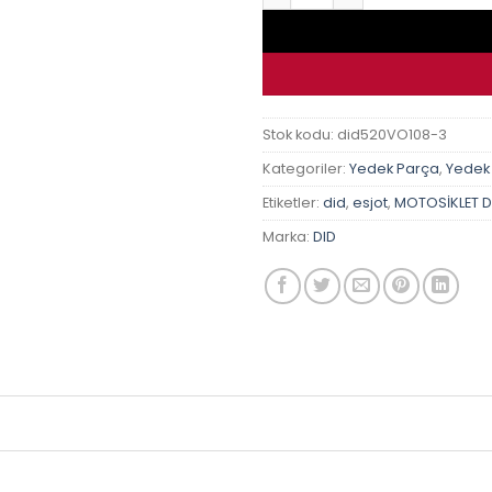
Stok kodu:
did520VO108-3
Kategoriler:
Yedek Parça
,
Yedek
Etiketler:
did
,
esjot
,
MOTOSİKLET Dİ
Marka:
DID