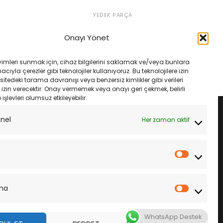
YEDEK PARÇA
250 X 08-18 Dıd 520Vo
Suzukı V-Strom Dl 650 Xt Abs
elik Zincir
2007-2022 Dıd 525Vx3 Xrıng Gold
Onayı Yönet
Zincir Set
Orijinal
Şu
₺
4,500.00
fiyat:
andaki
Orijinal
Şu
₺
11,500.00
₺
10,810.00
₺4,788.00.
fiyat:
fiyat:
andaki
LE
yimleri sunmak için, cihaz bilgilerini saklamak ve/veya bunlara
₺4,500.00.
₺11,500.00.
fiyat:
SEPETE EKLE
ıyla çerezler gibi teknolojiler kullanıyoruz. Bu teknolojilere izin
₺10,810.00.
sitedeki tarama davranışı veya benzersiz kimlikler gibi verileri
izin verecektir. Onay vermemek veya onayı geri çekmek, belirli
e işlevleri olumsuz etkileyebilir.
onel
Her zaman aktif
İstatistik
ma
Pazarla
WhatsApp Destek