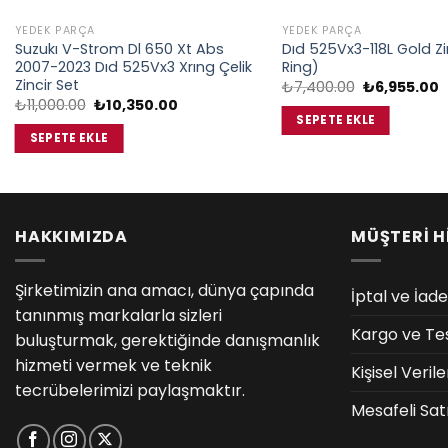
YEDEK PARÇA
YEDEK PARÇA
Suzukı V-Strom Dl 650 Xt Abs
Dıd 525Vx3-118L Gold Zi
2007-2023 Dıd 525Vx3 Xrıng Çelik
Ring)
Zincir Set
Orijinal
Ş
₺
7,400.00
₺
6,955.00
fiyat:
a
Orijinal
Şu
₺
11,000.00
₺
10,350.00
₺7,400.00.
f
fiyat:
andaki
SEPETE EKLE
₺
₺11,000.00.
fiyat:
SEPETE EKLE
₺10,350.00.
HAKKIMIZDA
MÜŞTERİ H
Şirketimizin ana amacı, dünya çapında
İptal ve İade
tanınmış markalarla sizleri
Kargo ve Te
buluşturmak, gerektiğinde danışmanlık
hizmeti vermek ve teknik
Kişisel Veri
tecrübelerimizi paylaşmaktır.
Mesafeli Sat