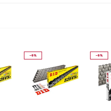
-6%
-6%