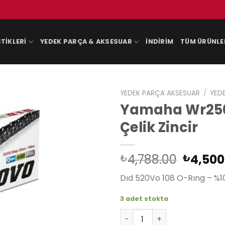
TIKLERI
YEDEK PARÇA & AKSESUAR
İNDIRIM
TÜM ÜRÜNLE
YEDEK PARÇA AKSESUAR
/
YED
Yamaha Wr250 
Çelik Zincir
Orijina
4,788.00
4,500
₺
₺
fiyat:
Dıd 520Vo 108 O-Rıng – %10
₺4,788
3 adet stokta
Yamaha Wr250 R 08-18 Dıd 5