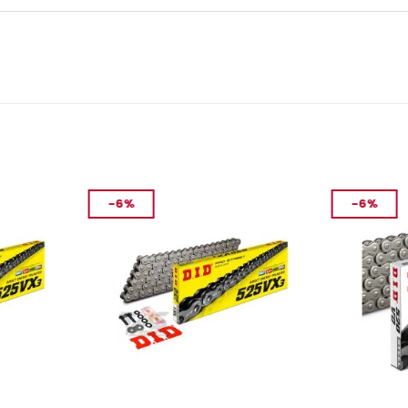
-6%
-6%