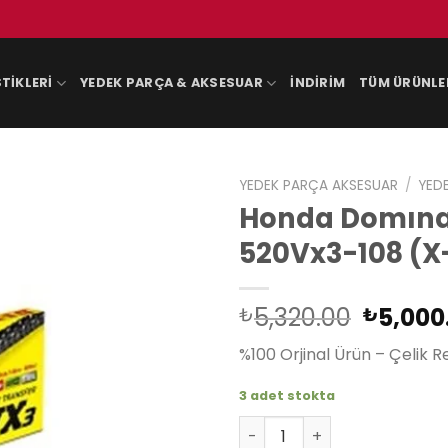
TIKLERI
YEDEK PARÇA & AKSESUAR
İNDIRIM
TÜM ÜRÜNLE
YEDEK PARÇA AKSESUAR
/
YED
Honda Domınato
520Vx3-108 (X
Orijina
5,320.00
5,000
₺
₺
fiyat:
%100 Orjinal Ürün – Çelik R
₺5,320
3 adet stokta
Honda Domınator 90-91 Ve 