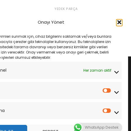
YEDEK PARÇA
6 08-14 Dıd 520Vo 108
Yamaha Wr250 R 08-18 Dıd 520Vo
Zincir
108 O-Rıng Çelik Zincir
Onayı Yönet
Orijinal
Şu
Orijinal
Şu
₺
4,500.00
₺
4,788.00
₺
4,500.00
fiyat:
andaki
fiyat:
andaki
₺4,788.00.
fiyat:
₺4,788.00.
fiyat:
LE
SEPETE EKLE
yimleri sunmak için, cihaz bilgilerini saklamak ve/veya bunlara
₺4,500.00.
₺4,500.00.
ıyla çerezler gibi teknolojiler kullanıyoruz. Bu teknolojilere izin
sitedeki tarama davranışı veya benzersiz kimlikler gibi verileri
izin verecektir. Onay vermemek veya onayı geri çekmek, belirli
e işlevleri olumsuz etkileyebilir.
onel
Her zaman aktif
İstatistik
ma
Pazarla
WhatsApp Destek