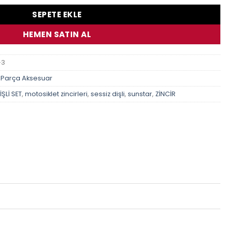
SEPETE EKLE
HEMEN SATIN AL
-3
 Parça Aksesuar
ŞLİ SET
,
motosiklet zincirleri
,
sessiz dişli
,
sunstar
,
ZİNCİR