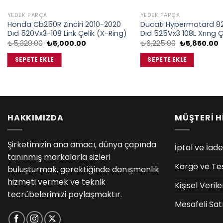
YEDEK PARÇA
YEDEK PARÇA
Honda Cb250R Zinciri 2010-2020
Ducati Hypermotard 82
Dıd 520Vx3-108 Link Çelik (X-Ring)
Dıd 525Vx3 108L Xrıng Ç
Orijinal
Şu
Orijinal
Ş
₺
5,320.00
₺
5,000.00
₺
6,225.00
₺
5,850.00
fiyat:
andaki
fiyat:
a
₺5,320.00.
fiyat:
₺6,225.00.
f
SEPETE EKLE
SEPETE EKLE
₺5,000.00.
₺
HAKKIMIZDA
MÜŞTERİ H
Şirketimizin ana amacı, dünya çapında
İptal ve İade
tanınmış markalarla sizleri
Kargo ve Te
buluşturmak, gerektiğinde danışmanlık
hizmeti vermek ve teknik
Kişisel Veri
tecrübelerimizi paylaşmaktır.
Mesafeli Sat