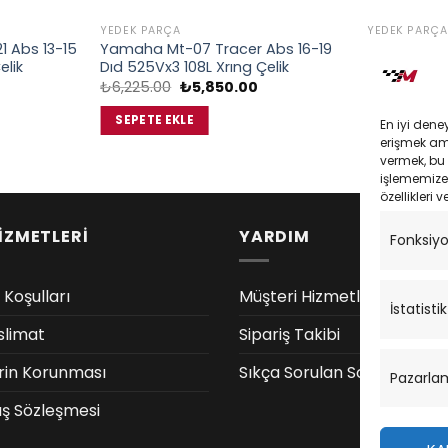
YEDEK PARÇA
YEDEK PARÇA
1 Abs 13-15
Yamaha Mt-07 Tracer Abs 16-19
Monster 69
elik
Dıd 525Vx3 108L Xrıng Çelik
Orıng Çelik 
u
Orijinal
Şu
₺
6,225.00
₺
5,850.00
₺
4,788.00
ndaki
fiyat:
andaki
iyat:
₺6,225.00.
fiyat:
SEPETE EKLE
SEPETE EK
En iyi dene
5,850.00.
₺5,850.00.
erişmek amac
vermek, bu 
işlememize 
özellikleri v
İZMETLERİ
YARDIM
Fonksiy
 Koşulları
Müşteri Hizmetleri
İstatistik
slimat
Sipariş Takibi
lerin Korunması
Sıkça Sorulan Sorular
Pazarla
ış Sözleşmesi