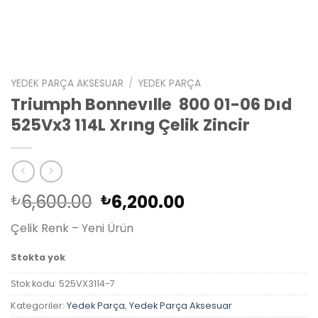
YEDEK PARÇA AKSESUAR
/
YEDEK PARÇA
Triumph Bonnevılle 800 01-06 Dıd
525Vx3 114L Xrıng Çelik Zincir
Orijinal
Şu
6,600.00
6,200.00
₺
₺
fiyat:
andaki
Çelik Renk – Yeni Ürün
₺6,600.00.
fiyat:
₺6,200.00.
Stokta yok
Stok kodu:
525VX3114-7
Kategoriler:
Yedek Parça
,
Yedek Parça Aksesuar