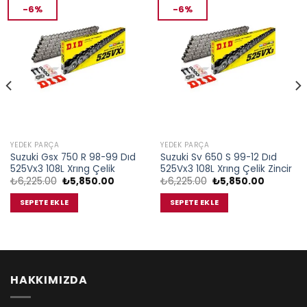
-6%
-6%
YEDEK PARÇA
YEDEK PARÇA
Suzuki Gsx 750 R 98-99 Dıd
Suzuki Sv 650 S 99-12 Dıd
525Vx3 108L Xrıng Çelik
525Vx3 108L Xrıng Çelik Zincir
Orijinal
Şu
Orijinal
Şu
₺
6,225.00
₺
5,850.00
₺
6,225.00
₺
5,850.00
fiyat:
andaki
fiyat:
andaki
₺6,225.00.
fiyat:
₺6,225.00.
fiyat:
SEPETE EKLE
SEPETE EKLE
₺5,850.00.
₺5,850.0
00.
HAKKIMIZDA