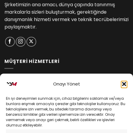
Şirketimizin ana amacı, dünya çapında tanınmış
markalarla sizleri buluşturmak, gerektiğinde
danışmanlık hizmeti vermek ve teknik tecrübelerimizi
paylaşmaktır.
MÜŞTERİ HİZMETLERİ
İptal ve İade Koşulları
Onayı Yönet
Kargo ve Teslimat
En iyi deneyimleri sunmak için, cihaz bilgilerini saklamak ve/veya
Kişisel Verilerin Korunması
bunlara erişmek amacıyla çerezler gibi teknolojiler kullanıyoruz. Bu
teknolojilere izin vermek, bu sitedeki tarama davranışı veya
Mesafeli Satış Sözleşmesi
benzersiz kimlikler gibi verileri işlememize izin verecektir. Onay
vermemek veya onayı geri çekmek, belirli özellikleri ve işlevleri
olumsuz etkileyebilir.
YARDIM