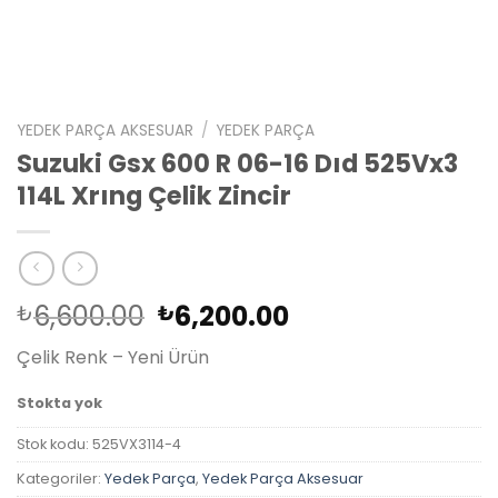
YEDEK PARÇA AKSESUAR
/
YEDEK PARÇA
Suzuki Gsx 600 R 06-16 Dıd 525Vx3
114L Xrıng Çelik Zincir
Orijinal
Şu
6,600.00
6,200.00
₺
₺
fiyat:
andaki
Çelik Renk – Yeni Ürün
₺6,600.00.
fiyat:
₺6,200.00.
Stokta yok
Stok kodu:
525VX3114-4
Kategoriler:
Yedek Parça
,
Yedek Parça Aksesuar