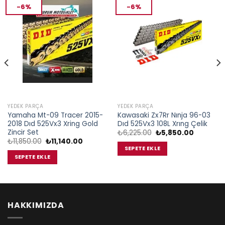
-6%
-6%
YEDEK PARÇA
YEDEK PARÇA
Yamaha Mt-09 Tracer 2015-
Kawasaki Zx7Rr Nınja 96-03
2018 Dıd 525Vx3 Xring Gold
Dıd 525Vx3 108L Xrıng Çelik
Zincir Set
Orijinal
Şu
₺
6,225.00
₺
5,850.00
fiyat:
andaki
Orijinal
Şu
₺
11,850.00
₺
11,140.00
₺6,225.00.
fiyat:
fiyat:
andaki
SEPETE EKLE
00.
₺5,850.0
₺11,850.00.
fiyat:
SEPETE EKLE
₺11,140.00.
HAKKIMIZDA