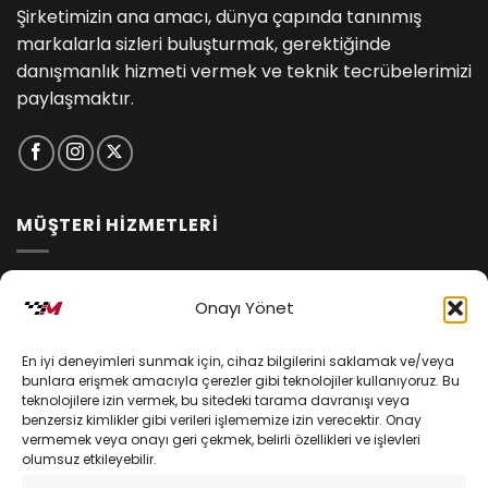
Şirketimizin ana amacı, dünya çapında tanınmış
markalarla sizleri buluşturmak, gerektiğinde
danışmanlık hizmeti vermek ve teknik tecrübelerimizi
paylaşmaktır.
MÜŞTERİ HİZMETLERİ
İptal ve İade Koşulları
Onayı Yönet
Kargo ve Teslimat
En iyi deneyimleri sunmak için, cihaz bilgilerini saklamak ve/veya
Kişisel Verilerin Korunması
bunlara erişmek amacıyla çerezler gibi teknolojiler kullanıyoruz. Bu
teknolojilere izin vermek, bu sitedeki tarama davranışı veya
Mesafeli Satış Sözleşmesi
benzersiz kimlikler gibi verileri işlememize izin verecektir. Onay
vermemek veya onayı geri çekmek, belirli özellikleri ve işlevleri
olumsuz etkileyebilir.
YARDIM