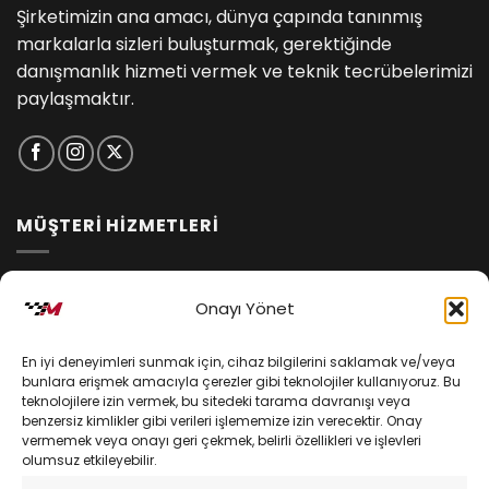
Şirketimizin ana amacı, dünya çapında tanınmış
markalarla sizleri buluşturmak, gerektiğinde
danışmanlık hizmeti vermek ve teknik tecrübelerimizi
paylaşmaktır.
MÜŞTERİ HİZMETLERİ
İptal ve İade Koşulları
Onayı Yönet
Kargo ve Teslimat
En iyi deneyimleri sunmak için, cihaz bilgilerini saklamak ve/veya
Kişisel Verilerin Korunması
bunlara erişmek amacıyla çerezler gibi teknolojiler kullanıyoruz. Bu
teknolojilere izin vermek, bu sitedeki tarama davranışı veya
Mesafeli Satış Sözleşmesi
benzersiz kimlikler gibi verileri işlememize izin verecektir. Onay
vermemek veya onayı geri çekmek, belirli özellikleri ve işlevleri
olumsuz etkileyebilir.
YARDIM