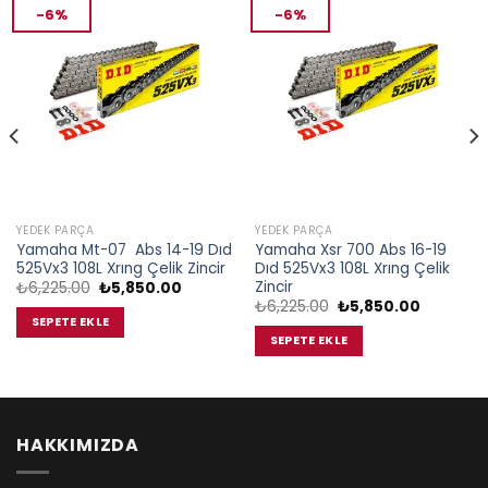
-6%
-6%
YEDEK PARÇA
YEDEK PARÇA
Yamaha Mt-07 Abs 14-19 Dıd
Yamaha Xsr 700 Abs 16-19
525Vx3 108L Xrıng Çelik Zincir
Dıd 525Vx3 108L Xrıng Çelik
Zincir
Orijinal
Şu
₺
6,225.00
₺
5,850.00
fiyat:
andaki
Orijinal
Şu
₺
6,225.00
₺
5,850.00
₺6,225.00.
fiyat:
fiyat:
andaki
SEPETE EKLE
00.
₺5,850.00.
₺6,225.00.
fiyat:
SEPETE EKLE
₺5,850.0
HAKKIMIZDA