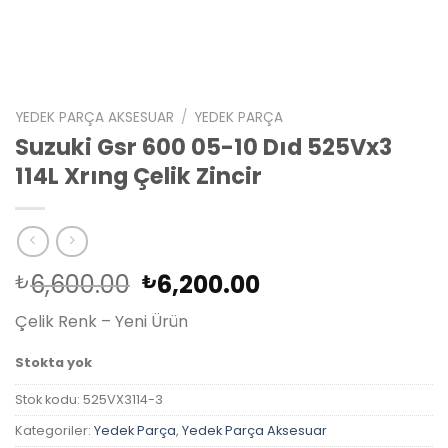
YEDEK PARÇA AKSESUAR
/
YEDEK PARÇA
Suzuki Gsr 600 05-10 Dıd 525Vx3
114L Xrıng Çelik Zincir
Orijinal
Şu
6,600.00
6,200.00
₺
₺
fiyat:
andaki
Çelik Renk – Yeni Ürün
₺6,600.00.
fiyat:
₺6,200.00.
Stokta yok
Stok kodu:
525VX3114-3
Kategoriler:
Yedek Parça
,
Yedek Parça Aksesuar