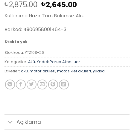
Orijinal
Şu
2,875.00
2,645.00
₺
₺
fiyat:
andaki
Kullanıma Hazır Tam Bakımsız Akü
₺2,875.00.
fiyat:
₺2,645.00.
Barkod: 4906958001464-3
Stokta yok
Stok kodu:
YTZ10S-26
Kategoriler:
Akü
,
Yedek Parça Aksesuar
Etiketler:
akü
,
motor aküleri
,
motosiklet aküleri
,
yuasa
Açıklama