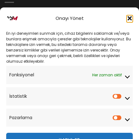
İptal ve İade Koşulları
Onayı Yönet
Kargo ve Teslimat
En iyi deneyimleri sunmak için, cihaz bilgilerini saklamak ve/veya
Kişisel Verilerin Korunması
bunlara erişmek amacıyla çerezler gibi teknolojiler kullanıyoruz. Bu
teknolojilere izin vermek, bu sitedeki tarama davranışı veya
Mesafeli Satış Sözleşmesi
benzersiz kimlikler gibi verileri işlememize izin verecektir. Onay
vermemek veya onayı geri çekmek, belirli özellikleri ve işlevleri
olumsuz etkileyebilir.
YARDIM
Fonksiyonel
Her zaman aktif
Müşteri Hizmetleri
Sipariş Takibi
İstatistik
İstatist
Sıkça Sorulan Sorular
Pazarlama
Pazarl