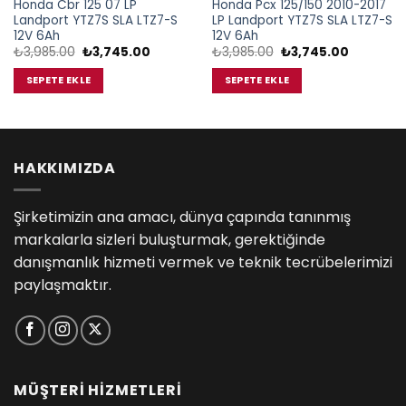
Honda Cbr 125 07 LP
Honda Pcx 125/150 2010-2017
Landport YTZ7S SLA LTZ7-S
LP Landport YTZ7S SLA LTZ7-S
12V 6Ah
12V 6Ah
Orijinal
Şu
Orijinal
Şu
₺
3,985.00
₺
3,745.00
₺
3,985.00
₺
3,745.00
fiyat:
andaki
fiyat:
andaki
₺3,985.00.
fiyat:
₺3,985.00.
fiyat:
SEPETE EKLE
SEPETE EKLE
00.
₺3,745.00.
₺3,745.0
HAKKIMIZDA
Şirketimizin ana amacı, dünya çapında tanınmış
markalarla sizleri buluşturmak, gerektiğinde
danışmanlık hizmeti vermek ve teknik tecrübelerimizi
paylaşmaktır.
MÜŞTERİ HİZMETLERİ