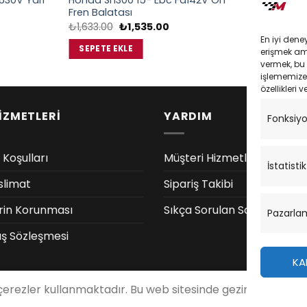
a630V Yarı
Honda Sh300 15- Ebc Fa142V Ön
Bmw R 1200
Fren Balatası
Fa630V Ön 
u
Orijinal
Şu
₺
1,633.00
₺
1,535.00
₺
2,650.00
ndaki
fiyat:
andaki
En iyi dene
iyat:
₺1,633.00.
fiyat:
SEPETE EKLE
SEPETE EK
erişmek amac
2,250.00.
₺1,535.00.
vermek, bu 
işlememize 
özellikleri v
İZMETLERİ
YARDIM
Fonksiy
 Koşulları
Müşteri Hizmetleri
İstatistik
slimat
Sipariş Takibi
lerin Korunması
Sıkça Sorulan Sorular
Pazarla
ış Sözleşmesi
KA
 çerezler kullanmaktadır. Bu web sitesinde gezinerek, çere