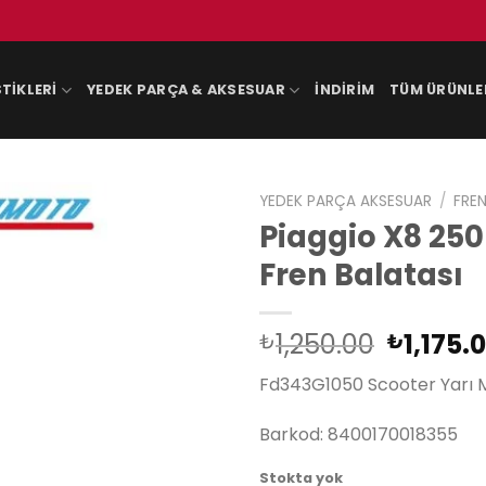
TIKLERI
YEDEK PARÇA & AKSESUAR
İNDIRIM
TÜM ÜRÜNLE
YEDEK PARÇA AKSESUAR
/
FREN
Piaggio X8 250
Fren Balatası
Orijinal
1,250.00
1,175.
₺
₺
fiyat:
Fd343G1050 Scooter Yarı M
₺1,250.
Barkod: 8400170018355
Stokta yok