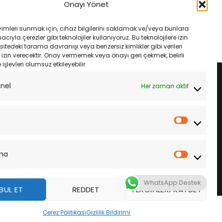
 Gs Adv 14- Ebc
Honda Vt 600 Shadow 06- Ebc
Onayı Yönet
Fren Balatası
Fa142V Ön Fren Balatası
Orijinal
Şu
Orijinal
Şu
₺
2,250.00
₺
1,633.00
₺
1,535.00
fiyat:
andaki
fiyat:
andaki
yimleri sunmak için, cihaz bilgilerini saklamak ve/veya bunlara
₺2,650.00.
fiyat:
₺1,633.00.
fiyat:
LE
SEPETE EKLE
ıyla çerezler gibi teknolojiler kullanıyoruz. Bu teknolojilere izin
₺2,250.00.
₺1,535.00.
sitedeki tarama davranışı veya benzersiz kimlikler gibi verileri
izin verecektir. Onay vermemek veya onayı geri çekmek, belirli
e işlevleri olumsuz etkileyebilir.
onel
Her zaman aktif
İstatistik
ma
Pazarla
WhatsApp Destek
BUL ET
REDDET
TERCIHLERI KAYDET
z
Çerez Politikası
Gizlilik Bildirimi
DAHA FAZLA BILGI
KABUL ET