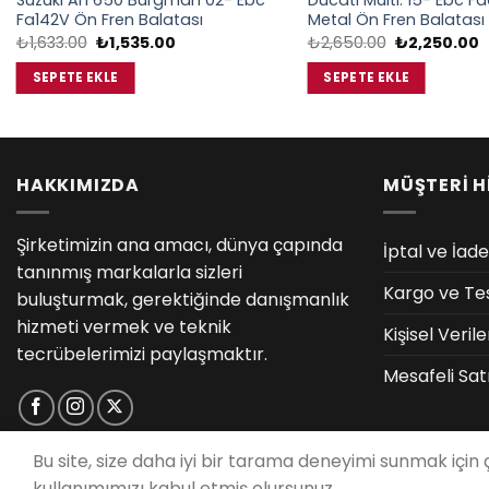
Suzukı An 650 Burgman 02- Ebc
Ducatı Multı. 15- Ebc F
Fa142V Ön Fren Balatası
Metal Ön Fren Balatası
Orijinal
Şu
Orijinal
Ş
₺
1,633.00
₺
1,535.00
₺
2,650.00
₺
2,250.00
fiyat:
andaki
fiyat:
a
₺1,633.00.
fiyat:
₺2,650.00.
f
SEPETE EKLE
SEPETE EKLE
₺1,535.00.
₺
HAKKIMIZDA
MÜŞTERİ H
Şirketimizin ana amacı, dünya çapında
İptal ve İade
tanınmış markalarla sizleri
Kargo ve Te
buluşturmak, gerektiğinde danışmanlık
hizmeti vermek ve teknik
Kişisel Veri
tecrübelerimizi paylaşmaktır.
Mesafeli Sat
Bu site, size daha iyi bir tarama deneyimi sunmak için
kullanımımızı kabul etmiş olursunuz.