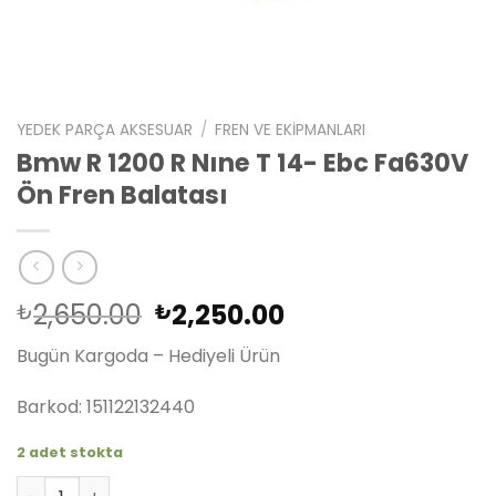
YEDEK PARÇA AKSESUAR
/
FREN VE EKIPMANLARI
Bmw R 1200 R Nıne T 14- Ebc Fa630V
Ön Fren Balatası
Orijinal
Şu
2,650.00
2,250.00
₺
₺
fiyat:
andaki
Bugün Kargoda – Hediyeli Ürün
₺2,650.00.
fiyat:
₺2,250.00.
Barkod: 151122132440
2 adet stokta
Bmw R 1200 R Nıne T 14- Ebc Fa630V Ön Fren Balatası ade