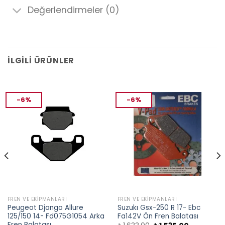
Değerlendirmeler (0)
İLGILI ÜRÜNLER
-6%
-6%
FREN VE EKIPMANLARI
FREN VE EKIPMANLARI
Peugeot Django Allure
Suzukı Gsx-250 R 17- Ebc
125/150 14- Fd075G1054 Arka
Fa142V Ön Fren Balatası
Fren Balatası