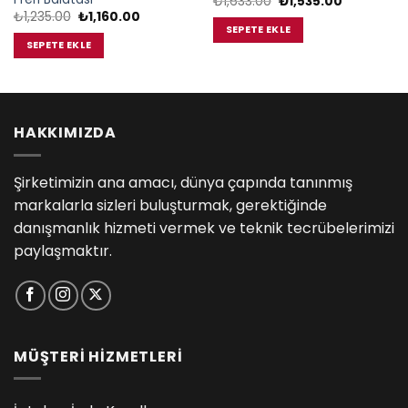
Orijinal
Şu
₺
1,633.00
₺
1,535.00
fiyat:
andaki
Orijinal
Şu
₺
1,235.00
₺
1,160.00
₺1,633.00.
fiyat:
fiyat:
andaki
SEPETE EKLE
.
₺1,535.00.
₺1,235.00.
fiyat:
SEPETE EKLE
₺1,160.00.
HAKKIMIZDA
Şirketimizin ana amacı, dünya çapında tanınmış
markalarla sizleri buluşturmak, gerektiğinde
danışmanlık hizmeti vermek ve teknik tecrübelerimizi
paylaşmaktır.
MÜŞTERİ HİZMETLERİ