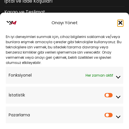
İptal ve İade Koşulları
Kargo ve Teslimat
Onayı Yönet
Kişisel Verilerin Korunması
Mesafeli Satış Sözleşmesi
En iyi deneyimleri sunmak için, cihaz bilgilerini saklamak ve/veya
bunlara erişmek amacıyla çerezler gibi teknolojiler kullanıyoruz. Bu
teknolojilere izin vermek, bu sitedeki tarama davranışı veya
YARDIM
benzersiz kimlikler gibi verileri işlememize izin verecektir. Onay
vermemek veya onayı geri çekmek, belirli özellikleri ve işlevleri
olumsuz etkileyebilir.
Müşteri Hizmetleri
Fonksiyonel
Her zaman aktif
Sipariş Takibi
Sıkça Sorulan Sorular
İstatistik
İstatist
Pazarlama
Pazarl