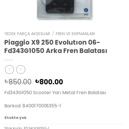
YEDEK PARÇA AKSESUAR
/
FREN VE EKIPMANLARI
Piaggio X9 250 Evolutıon 06-
Fd343G1050 Arka Fren Balatası
Orijinal
Şu
850.00
800.00
₺
₺
fiyat:
andaki
Fd343G1050 Scooter Yarı Metal Fren Balatası
₺850.00.
fiyat:
₺800.00.
Barkod: 8400170018355-1
Stokta yok
Stok kodu:
FD343G1050-1