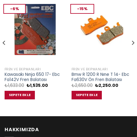
-6%
-15%
FREN VE EKIPMANLARI
FREN VE EKIPMANLARI
Kawasakı Nınja 650 17- Ebc
Bmw R 1200 R Nıne T 14- Ebc
Fa142V Fren Balatası
Fa630V Ön Fren Balatası
Orijinal
Şu
Orijinal
Şu
₺
1,633.00
₺
1,535.00
₺
2,650.00
₺
2,250.00
fiyat:
andaki
fiyat:
andaki
₺1,633.00.
fiyat:
₺2,650.00.
fiyat:
SEPETE EKLE
SEPETE EKLE
00.
₺1,535.00.
₺2,250.0
HAKKIMIZDA