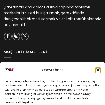
Şirketimizin ana amacı, dünya çapında tanınmış
markalarla sizleri buluşturmak, gerektiğinde
danışmanlık hizmeti vermek ve teknik tecrübelerimizi
paylaşmaktır.
MÜŞTERİ HİZMETLERİ
İptal ve İade Koşulları
Onayı Yönet
Kargo ve Teslimat
En iyi deneyimleri sunmak için, cihaz bilgilerini saklamak ve/veya
Kişisel Verilerin Korunması
bunlara erişmek amacıyla çerezler gibi teknolojiler kullanıyoruz. Bu
teknolojilere izin vermek, bu sitedeki tarama davranışı veya
Mesafeli Satış Sözleşmesi
benzersiz kimlikler gibi verileri işlememize izin verecektir. Onay
vermemek veya onayı geri çekmek, belirli özellikleri ve işlevleri
olumsuz etkileyebilir.