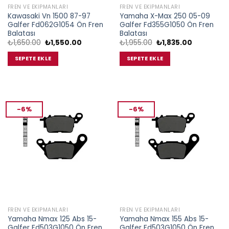
FREN VE EKIPMANLARI
FREN VE EKIPMANLARI
Kawasaki Vn 1500 87-97
Yamaha X-Max 250 05-09
Galfer Fd062G1054 Ön Fren
Galfer Fd355G1050 Ön Fren
Balatası
Balatası
Orijinal
Şu
Orijinal
Şu
₺
1,650.00
₺
1,550.00
₺
1,955.00
₺
1,835.00
fiyat:
andaki
fiyat:
andaki
₺1,650.00.
fiyat:
₺1,955.00.
fiyat:
SEPETE EKLE
SEPETE EKLE
₺1,550.00.
₺1,835.00.
-6%
-6%
FREN VE EKIPMANLARI
FREN VE EKIPMANLARI
Yamaha Nmax 125 Abs 15-
Yamaha Nmax 155 Abs 15-
Galfer Fd503G1050 Ön Fren
Galfer Fd503G1050 Ön Fren