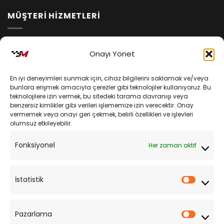
MÜŞTERİ HİZMETLERİ
İptal ve İade Koşulları
Onayı Yönet
Kargo ve Teslimat
En iyi deneyimleri sunmak için, cihaz bilgilerini saklamak ve/veya
Kişisel Verilerin Korunması
bunlara erişmek amacıyla çerezler gibi teknolojiler kullanıyoruz. Bu
teknolojilere izin vermek, bu sitedeki tarama davranışı veya
Mesafeli Satış Sözleşmesi
benzersiz kimlikler gibi verileri işlememize izin verecektir. Onay
vermemek veya onayı geri çekmek, belirli özellikleri ve işlevleri
olumsuz etkileyebilir.
YARDIM
Fonksiyonel
Her zaman aktif
Müşteri Hizmetleri
Sipariş Takibi
İstatistik
İstatist
Sıkça Sorulan Sorular
Pazarlama
Pazarl