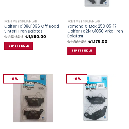
FREN VE EKIPMANLARI
FREN VE EKIPMANLARI
Galfer Fd138G1396 Off Road
Yamaha X-Max 250 05-17
Sinterli Fren Balatası
Galfer Fd214G1050 Arka Fren
Balatası
Orijinal
Şu
₺
2,100.00
₺
1,890.00
fiyat:
andaki
Orijinal
Şu
₺
1,250.00
₺
1,175.00
₺2,100.00.
fiyat:
fiyat:
andaki
SEPETE EKLE
₺1,890.00.
₺1,250.00.
fiyat:
SEPETE EKLE
₺1,175.00.
-6%
-6%