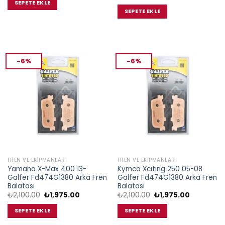
fiyat:
andaki
SEPETE EKLE
₺1,175.00.
₺2,100.00.
fiyat:
SEPETE EKLE
₺1,975.00.
-6%
-6%
FREN VE EKIPMANLARI
FREN VE EKIPMANLARI
Yamaha X-Max 400 13-
Kymco Xcıtıng 250 05-08
Galfer Fd474G1380 Arka Fren
Galfer Fd474G1380 Arka Fren
Balatası
Balatası
Orijinal
Şu
Orijinal
Şu
₺
2,100.00
₺
1,975.00
₺
2,100.00
₺
1,975.00
fiyat:
andaki
fiyat:
andaki
₺2,100.00.
fiyat:
₺2,100.00.
fiyat:
SEPETE EKLE
SEPETE EKLE
₺1,975.00.
₺1,975.00.