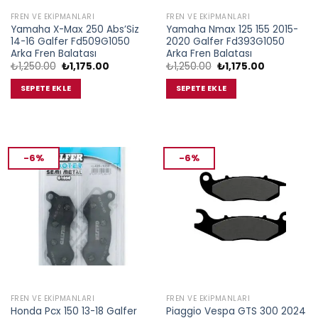
FREN VE EKIPMANLARI
FREN VE EKIPMANLARI
Yamaha X-Max 250 Abs’Siz
Yamaha Nmax 125 155 2015-
14-16 Galfer Fd509G1050
2020 Galfer Fd393G1050
Arka Fren Balatası
Arka Fren Balatası
Orijinal
Şu
Orijinal
Şu
₺
1,250.00
₺
1,175.00
₺
1,250.00
₺
1,175.00
fiyat:
andaki
fiyat:
andaki
₺1,250.00.
fiyat:
₺1,250.00.
fiyat:
SEPETE EKLE
SEPETE EKLE
₺1,175.00.
₺1,175.00.
-6%
-6%
FREN VE EKIPMANLARI
FREN VE EKIPMANLARI
Honda Pcx 150 13-18 Galfer
Piaggio Vespa GTS 300 2024