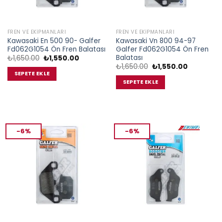
FREN VE EKIPMANLARI
FREN VE EKIPMANLARI
Kawasaki En 500 90- Galfer
Kawasaki Vn 800 94-97
Fd062G1054 Ön Fren Balatası
Galfer Fd062G1054 Ön Fren
Balatası
Orijinal
Şu
₺
1,650.00
₺
1,550.00
fiyat:
andaki
Orijinal
Şu
₺
1,650.00
₺
1,550.00
₺1,650.00.
fiyat:
fiyat:
andaki
SEPETE EKLE
₺1,550.00.
₺1,650.00.
fiyat:
SEPETE EKLE
₺1,550.00.
-6%
-6%