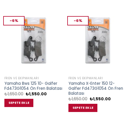
-6%
-6%
FREN VE EKIPMANLARI
FREN VE EKIPMANLARI
Yamaha Bws 125 10- Galfer
Yamaha X-Enter 150 12-
Fd473G1054 Ön Fren Balatası
Galfer Fd473G1054 Ön Fren
Balatası
Orijinal
Şu
₺
1,650.00
₺
1,550.00
fiyat:
andaki
Orijinal
Şu
₺
1,650.00
₺
1,550.00
₺1,650.00.
fiyat:
fiyat:
andaki
SEPETE EKLE
₺1,550.00.
₺1,650.00.
fiyat:
SEPETE EKLE
₺1,550.00.