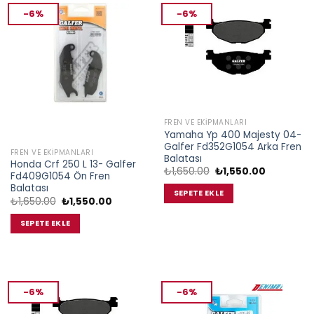
-6%
-6%
FREN VE EKIPMANLARI
Yamaha Yp 400 Majesty 04-
Galfer Fd352G1054 Arka Fren
FREN VE EKIPMANLARI
Balatası
Honda Crf 250 L 13- Galfer
Orijinal
Şu
₺
1,650.00
₺
1,550.00
Fd409G1054 Ön Fren
fiyat:
andaki
Balatası
₺1,650.00.
fiyat:
SEPETE EKLE
₺1,550.00.
Orijinal
Şu
₺
1,650.00
₺
1,550.00
fiyat:
andaki
₺1,650.00.
fiyat:
SEPETE EKLE
₺1,550.00.
-6%
-6%