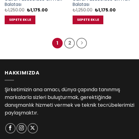
Balatası
Balatası
Orijinal
Şu
Orijinal
Şu
₺
1,250.00
₺
1,175.00
₺
1,250.00
₺
1,175.00
fiyat:
andaki
fiyat:
andaki
₺1,250.00.
fiyat:
₺1,250.00.
fiyat:
SEPETE EKLE
SEPETE EKLE
₺1,175.00.
₺1,175.00.
1
2
HAKKIMIZDA
Şirketimizin ana amacı, dünya çapında tanınmış
markalarla sizleri buluşturmak, gerektiğinde
danışmanlık hizmeti vermek ve teknik tecrübelerimizi
paylaşmaktır.