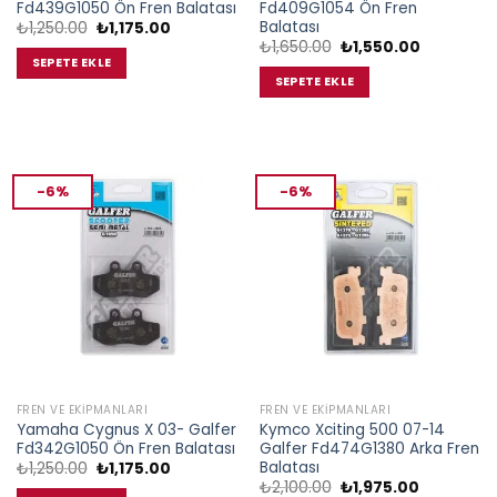
Fd439G1050 Ön Fren Balatası
Fd409G1054 Ön Fren
Balatası
Orijinal
Şu
₺
1,250.00
₺
1,175.00
fiyat:
andaki
Orijinal
Şu
₺
1,650.00
₺
1,550.00
₺1,250.00.
fiyat:
fiyat:
andaki
SEPETE EKLE
₺1,175.00.
₺1,650.00.
fiyat:
SEPETE EKLE
₺1,550.00.
-6%
-6%
FREN VE EKIPMANLARI
FREN VE EKIPMANLARI
Yamaha Cygnus X 03- Galfer
Kymco Xciting 500 07-14
Fd342G1050 Ön Fren Balatası
Galfer Fd474G1380 Arka Fren
Balatası
Orijinal
Şu
₺
1,250.00
₺
1,175.00
fiyat:
andaki
Orijinal
Şu
₺
2,100.00
₺
1,975.00
₺1,250.00.
fiyat: