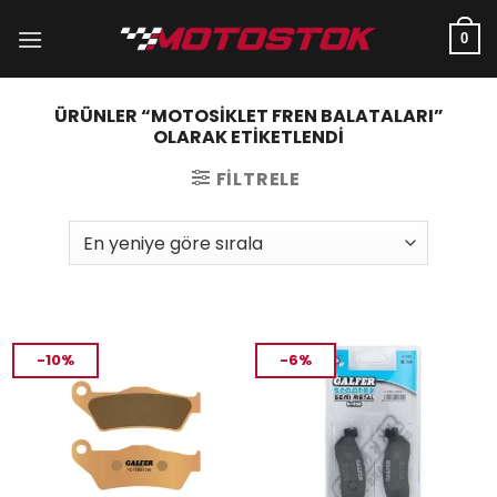
İçeriğe
atla
0
ÜRÜNLER “MOTOSIKLET FREN BALATALARI”
OLARAK ETIKETLENDI
FILTRELE
-10%
-6%