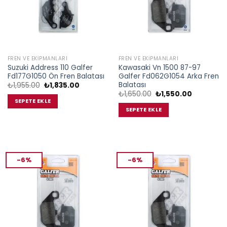
FREN VE EKIPMANLARI
FREN VE EKIPMANLARI
Suzuki Address 110 Galfer
Kawasaki Vn 1500 87-97
Fd177G1050 Ön Fren Balatası
Galfer Fd062G1054 Arka Fren
Balatası
Orijinal
Şu
₺
1,955.00
₺
1,835.00
fiyat:
andaki
Orijinal
Şu
₺
1,650.00
₺
1,550.00
₺1,955.00.
fiyat:
fiyat:
andaki
SEPETE EKLE
₺1,835.00.
₺1,650.00.
fiyat:
SEPETE EKLE
₺1,550.00.
-6%
-6%