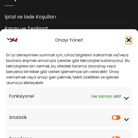
İptal ve İade Koşulları
Kargo ve Teslimat
Onayı Yönet
Kişisel Verilerin Korunması
Mesafeli Satış Sözleşmesi
En iyi deneyimleri sunmak için, cihaz bilgilerini saklamak ve/veya
bunlara erişmek amacıyla çerezler gibi teknolojiler kullanıyoruz. Bu
teknolojilere izin vermek, bu sitedeki tarama davranışı veya
YARDIM
benzersiz kimlikler gibi verileri işlememize izin verecektir. Onay
vermemek veya onayı geri çekmek, belirli özellikleri ve işlevleri
olumsuz etkileyebilir.
Müşteri Hizmetleri
Fonksiyonel
Her zaman aktif
Sipariş Takibi
Sıkça Sorulan Sorular
İstatistik
İstatist