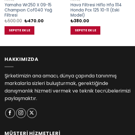
Yamaha Wr250 X 09-15
Hava Filtresi Hiflo Hfa 1114
Champıon Cof040 Yağ
Honda Pcx 125 10-11 (Eski
Filtresi
Model)
Orijinal
Şu
₺
500.00
₺
470.00
₺
380.00
fiyat:
andaki
₺500.00.
fiyat:
SEPETE EKLE
SEPETE EKLE
₺470.00.
HAKKIMIZDA
Şirketimizin ana amacı, dünya çapında tanınmış
markalarla sizleri buluşturmak, gerektiğinde
danışmanlık hizmeti vermek ve teknik tecrübelerimizi
paylaşmaktır.
MÜŞTERİ HİZMETLERİ