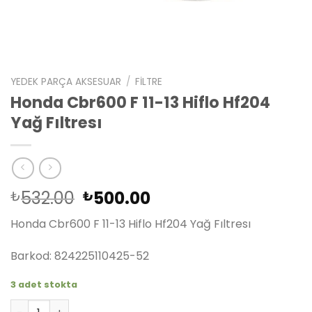
YEDEK PARÇA AKSESUAR
/
FILTRE
Honda Cbr600 F 11-13 Hiflo Hf204
Yağ Fıltresı
Orijinal
Şu
532.00
500.00
₺
₺
fiyat:
andaki
Honda Cbr600 F 11-13 Hiflo Hf204 Yağ Fıltresı
₺532.00.
fiyat:
₺500.00.
Barkod: 824225110425-52
3 adet stokta
Honda Cbr600 F 11-13 Hiflo Hf204 Yağ Fıltresı adet