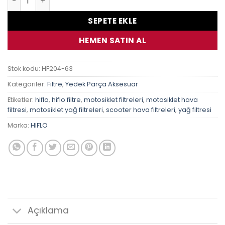
SEPETE EKLE
HEMEN SATIN AL
Stok kodu:
HF204-63
Kategoriler:
Filtre
,
Yedek Parça Aksesuar
Etiketler:
hiflo
,
hiflo filtre
,
motosiklet filtreleri
,
motosiklet hava
filtresi
,
motosiklet yağ filtreleri
,
scooter hava filtreleri
,
yağ filtresi
Marka:
HIFLO
Açıklama