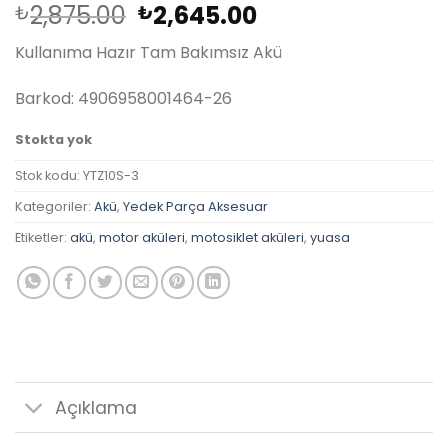
Orijinal
Şu
2,875.00
2,645.00
₺
₺
fiyat:
andaki
Kullanıma Hazır Tam Bakımsız Akü
₺2,875.00.
fiyat:
₺2,645.00.
Barkod: 4906958001464-26
Stokta yok
Stok kodu:
YTZ10S-3
Kategoriler:
Akü
,
Yedek Parça Aksesuar
Etiketler:
akü
,
motor aküleri
,
motosiklet aküleri
,
yuasa
Açıklama