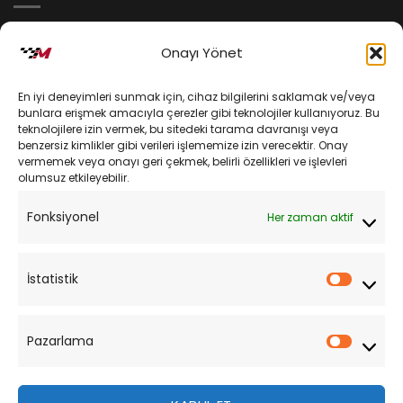
İptal ve İade Koşulları
Onayı Yönet
Kargo ve Teslimat
En iyi deneyimleri sunmak için, cihaz bilgilerini saklamak ve/veya
Kişisel Verilerin Korunması
bunlara erişmek amacıyla çerezler gibi teknolojiler kullanıyoruz. Bu
teknolojilere izin vermek, bu sitedeki tarama davranışı veya
Mesafeli Satış Sözleşmesi
benzersiz kimlikler gibi verileri işlememize izin verecektir. Onay
vermemek veya onayı geri çekmek, belirli özellikleri ve işlevleri
olumsuz etkileyebilir.
YARDIM
Fonksiyonel
Her zaman aktif
Müşteri Hizmetleri
Sipariş Takibi
İstatistik
İstatist
Sıkça Sorulan Sorular
Pazarlama
Pazarl