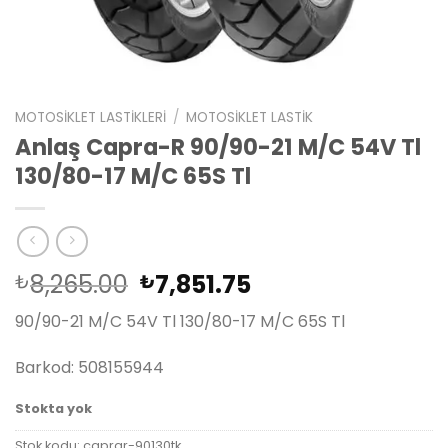
MOTOSIKLET LASTIKLERI
/
MOTOSIKLET LASTIK
Anlaş Capra-R 90/90-21 M/C 54V Tl
130/80-17 M/C 65S Tl
Orijinal
Şu
8,265.00
7,851.75
₺
₺
fiyat:
andaki
90/90-21 M/C 54V Tl 130/80-17 M/C 65S Tl
₺8,265.00.
fiyat:
₺7,851.75.
Barkod: 508155944
Stokta yok
Stok kodu:
caprar-90130tk