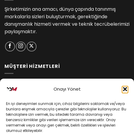
Şirketimizin ana amacı, dünya çapında tanınmış
markalarla sizleri buluşturmak, gerektiğinde
danışmanlık hizmeti vermek ve teknik tecrübelerimizi
paylaşmaktır.
MÜŞTERİ HİZMETLERİ
İptal ve İade Koşulları
Onayı Yönet
Kargo ve Teslimat
En iyi deneyimleri sunmak için, cihaz bilgilerini saklamak ve/veya
Kişisel Verilerin Korunması
bunlara erişmek amacıyla çerezler gibi teknolojiler kullanıyoruz. Bu
teknolojilere izin vermek, bu sitedeki tarama davranışı veya
Mesafeli Satış Sözleşmesi
benzersiz kimlikler gibi verileri işlememize izin verecektir. Onay
vermemek veya onayı geri çekmek, belirli özellikleri ve işlevleri
olumsuz etkileyebilir.