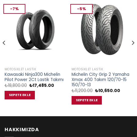
-7%
-5%
MOTOSIKLET LASTIK
MOTOSIKLET LASTIK
Kawasaki Ninja300 Michelin
Michelin City Grip 2 Yamaha
Pilot Power 2Ct Lastik Takımı
Xmax 400 Takım 120/70-15
150/70-13
Orijinal
Şu
₺
18,800.00
₺
17,485.00
fiyat:
andaki
Orijinal
Şu
₺
11,200.00
₺
10,650.00
₺18,800.00.
fiyat:
fiyat:
andaki
SEPETE EKLE
00.
₺17,485.00.
₺11,200.00.
fiyat:
SEPETE EKLE
₺10,650.
HAKKIMIZDA