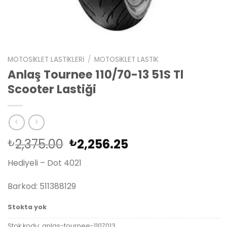
MOTOSIKLET LASTIKLERI
/
MOTOSIKLET LASTIK
Anlaş Tournee 110/70-13 51S Tl
Scooter Lastiği
Orijinal
Şu
2,375.00
2,256.25
₺
₺
fiyat:
andaki
Hediyeli – Dot 4021
₺2,375.00.
fiyat:
₺2,256.25.
Barkod: 511388129
Stokta yok
Stok kodu:
anlas-tournee-1107013