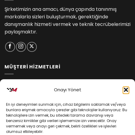
Şirketimizin ana amacı, dünya çapında tanınmış
markalarla sizleri buluşturmak, gerektiğinde
danışmanlık hizmeti vermek ve teknik tecrübelerimizi
paylaşmaktır.
MÜŞTERİ HİZMETLERİ
İptal ve İade Koşulları
Onayı Yönet
Kargo ve Teslimat
En iyi deneyimleri sunmak için, cihaz bilgilerini saklamak ve/veya
Kişisel Verilerin Korunması
bunlara erişmek amacıyla çerezler gibi teknolojiler kullanıyoruz. Bu
teknolojilere izin vermek, bu sitedeki tarama davranışı veya
Mesafeli Satış Sözleşmesi
benzersiz kimlikler gibi verileri işlememize izin verecektir. Onay
vermemek veya onayı geri çekmek, belirli özellikleri ve işlevleri
olumsuz etkileyebilir.