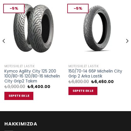
-5%
-5%
MOTOSIKLET LASTIK
MOTOSIKLET LASTIK
Kymco Agility City 125 200
150/70-14 66P Michelin City
100/80-16 120/80-16 Michelin
Grip 2 Arka Lastik
City Grip2 Takım
Orijinal
Şu
₺
6,800.00
₺
6,460.00
fiyat:
andaki
Orijinal
Şu
₺
9,900.00
₺
9,400.00
₺6,800.00.
fiyat:
fiyat:
andaki
SEPETE EKLE
0.
₺6,460.0
₺9,900.00.
fiyat:
SEPETE EKLE
₺9,400.00.
HAKKIMIZDA