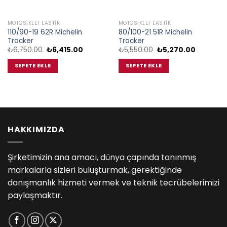
MOTOSIKLET LASTIK
MOTOSIKLET LASTIK
110/90-19 62R Michelin
80/100-21 51R Michelin
Tracker
Tracker
Orijinal
Şu
Orijinal
Şu
₺
6,750.00
₺
6,415.00
₺
5,550.00
₺
5,270.00
fiyat:
andaki
fiyat:
andaki
₺6,750.00.
fiyat:
₺5,550.00.
fiyat:
SEPETE EKLE
SEPETE EKLE
₺6,415.00.
₺5,270.0
HAKKIMIZDA
Şirketimizin ana amacı, dünya çapında tanınmış
markalarla sizleri buluşturmak, gerektiğinde
danışmanlık hizmeti vermek ve teknik tecrübelerimizi
paylaşmaktır.