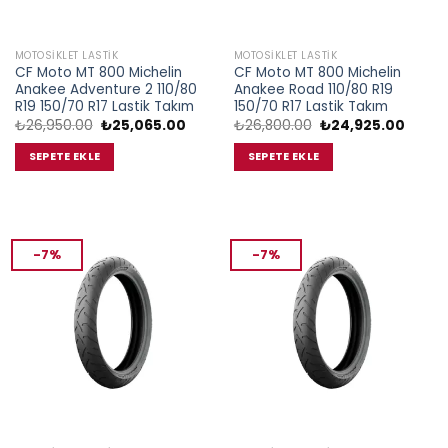
MOTOSIKLET LASTIK
MOTOSIKLET LASTIK
CF Moto MT 800 Michelin
CF Moto MT 800 Michelin
Anakee Adventure 2 110/80
Anakee Road 110/80 R19
R19 150/70 R17 Lastik Takım
150/70 R17 Lastik Takım
Orijinal
Şu
Orijinal
Şu
₺
26,950.00
₺
25,065.00
₺
26,800.00
₺
24,925.00
fiyat:
andaki
fiyat:
andak
₺26,950.00.
fiyat:
₺26,800.00.
fiyat:
SEPETE EKLE
SEPETE EKLE
₺25,065.00.
₺24,9
-7%
-7%