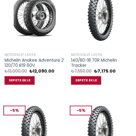
MOTOSIKLET LASTIK
MOTOSIKLET LASTIK
Michelin Anakee Adventure 2
140/80-18 70R Michelin
120/70 R19 60V
Tracker
Orijinal
Şu
Orijinal
Şu
₺
13,000.00
₺
12,090.00
₺
7,550.00
₺
7,175.00
fiyat:
andaki
fiyat:
andaki
₺13,000.00.
fiyat:
₺7,550.00.
fiyat:
SEPETE EKLE
SEPETE EKLE
₺12,090.00.
₺7,175.00.
-5%
-5%