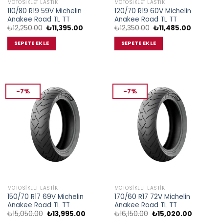
MOTOSIKLET LASTIK
MOTOSIKLET LASTIK
110/80 R19 59V Michelin
120/70 R19 60V Michelin
Anakee Road TL TT
Anakee Road TL TT
Orijinal
Şu
Orijinal
Şu
₺
12,250.00
₺
11,395.00
₺
12,350.00
₺
11,485.00
fiyat:
andaki
fiyat:
andaki
₺12,250.00.
fiyat:
₺12,350.00.
fiyat:
SEPETE EKLE
SEPETE EKLE
₺11,395.00.
₺11,485.
-7%
-7%
MOTOSIKLET LASTIK
MOTOSIKLET LASTIK
150/70 R17 69V Michelin
170/60 R17 72V Michelin
Anakee Road TL TT
Anakee Road TL TT
Orijinal
Şu
Orijinal
Şu
₺
15,050.00
₺
13,995.00
₺
16,150.00
₺
15,020.00