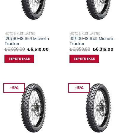
MOTOSIKLET LASTIK
MOTOSIKLET LASTIK
120/90-18 65R Michelin
110/100-18 64R Michelin
Tracker
Tracker
Orijinal
Şu
Orijinal
Şu
₺
6,850.00
₺
6,510.00
₺
6,650.00
₺
6,315.00
fiyat:
andaki
fiyat:
andaki
₺6,850.00.
fiyat:
₺6,650.00.
fiyat:
SEPETE EKLE
SEPETE EKLE
₺6,510.00.
₺6,315.00.
-5%
-5%