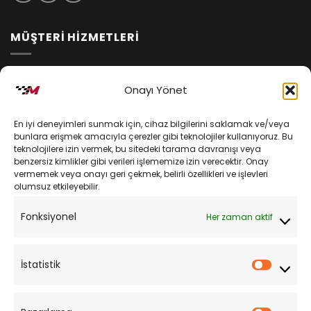
MÜŞTERİ HİZMETLERİ
İptal ve İade Koşulları
Onayı Yönet
Kargo ve Teslimat
En iyi deneyimleri sunmak için, cihaz bilgilerini saklamak ve/veya
Kişisel Verilerin Korunması
bunlara erişmek amacıyla çerezler gibi teknolojiler kullanıyoruz. Bu
teknolojilere izin vermek, bu sitedeki tarama davranışı veya
Mesafeli Satış Sözleşmesi
benzersiz kimlikler gibi verileri işlememize izin verecektir. Onay
vermemek veya onayı geri çekmek, belirli özellikleri ve işlevleri
olumsuz etkileyebilir.
YARDIM
Fonksiyonel
Her zaman aktif
Müşteri Hizmetleri
Sipariş Takibi
İstatistik
İstatist
Sıkça Sorulan Sorular