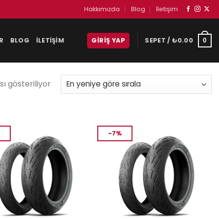
Hakkımızda
Blog
İletişim
R
BLOG
İLETIŞIM
GIRIŞ YAP
SEPET /
₺
0.00
0
ı gösteriliyor
-7%