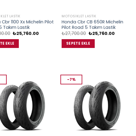
KLET LASTIK
MOTOSIKLET LASTIK
Cbr 1100 Xx Michelin Pilot
Honda Cbr CB 650R Michelin
 Takım Lastik
Pilot Road 5 Takım Lastik
Orijinal
Şu
Orijinal
Şu
00.00
₺
25,760.00
₺
27,700.00
₺
25,760.00
fiyat:
andaki
fiyat:
andaki
₺27,700.00.
fiyat:
₺27,700.00.
fiyat:
TE EKLE
SEPETE EKLE
₺25,760.00.
₺25,760.0
-7%