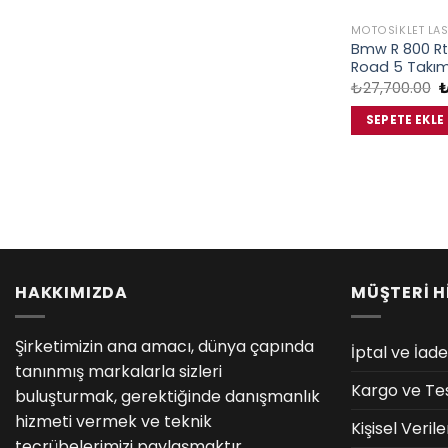
MOTOSIKLET LAS
Bmw R 800 Rt 
Road 5 Takım
O
₺
27,700.00
f
₺
SEPETE EKLE
HAKKIMIZDA
MÜŞTERİ H
Şirketimizin ana amacı, dünya çapında
İptal ve İade
tanınmış markalarla sizleri
Kargo ve Te
buluşturmak, gerektiğinde danışmanlık
hizmeti vermek ve teknik
Kişisel Veri
tecrübelerimizi paylaşmaktır.