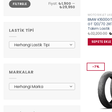
En
En
Fiyat:
₺1,900
—
FILTRELE
düşük
yüksek
₺29,950
fiyat
fiyat
MOTOSIKLET LAS
BMW K1600GT 
GT 120/70 ZR1
Takım Lastik
LASTIK TIPI
O
₺
32,200.00
f
₺
SEPETE EKLE
Herhangi Lastik Tipi
-7%
MARKALAR
Herhangi Marka