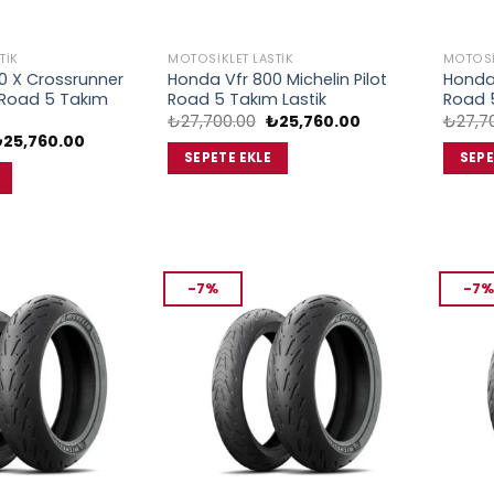
TIK
MOTOSIKLET LASTIK
MOTOSI
0 X Crossrunner
Honda Vfr 800 Michelin Pilot
Honda 
t Road 5 Takım
Road 5 Takım Lastik
Road 5
Orijinal
Şu
₺
27,700.00
₺
25,760.00
₺
27,7
fiyat:
andaki
rijinal
Şu
₺
25,760.00
₺27,700.00.
fiyat:
iyat:
andaki
SEPETE EKLE
SEPE
₺25,760.00.
27,700.00.
fiyat:
₺25,760.00.
-7%
-7%