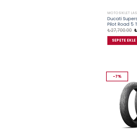
MOTOSIKLET LAS
Ducati Supers
Pilot Road 5 
O
₺
27,700.00
f
₺
SEPETE EKLE
-7%