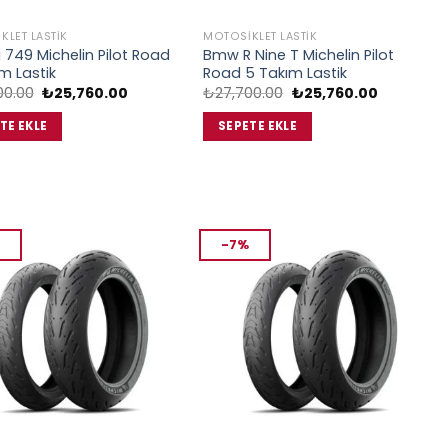
KLET LASTIK
MOTOSIKLET LASTIK
 749 Michelin Pilot Road
Bmw R Nine T Michelin Pilot
m Lastik
Road 5 Takım Lastik
Orijinal
Şu
Orijinal
Şu
00.00
₺
25,760.00
₺
27,700.00
₺
25,760.00
fiyat:
andaki
fiyat:
andaki
₺27,700.00.
fiyat:
₺27,700.00.
fiyat:
TE EKLE
SEPETE EKLE
₺25,760.00.
₺25,760.0
-7%