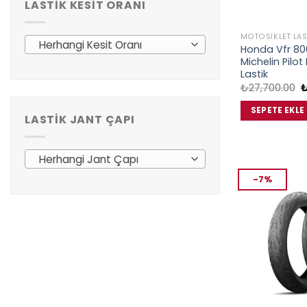
LASTIK KESIT ORANI
MOTOSIKLET LAS
Herhangi Kesit Oranı
Honda Vfr 80
Michelin Pilo
Lastik
O
₺
27,700.00
f
₺
SEPETE EKLE
LASTIK JANT ÇAPI
Herhangi Jant Çapı
-7%