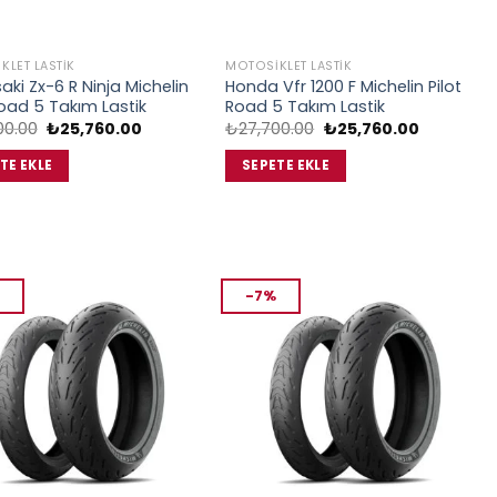
KLET LASTIK
MOTOSIKLET LASTIK
ki Zx-6 R Ninja Michelin
Honda Vfr 1200 F Michelin Pilot
Road 5 Takım Lastik
Road 5 Takım Lastik
Orijinal
Şu
Orijinal
Şu
00.00
₺
25,760.00
₺
27,700.00
₺
25,760.00
fiyat:
andaki
fiyat:
andaki
₺27,700.00.
fiyat:
₺27,700.00.
fiyat:
TE EKLE
SEPETE EKLE
₺25,760.00.
₺25,760.0
-7%