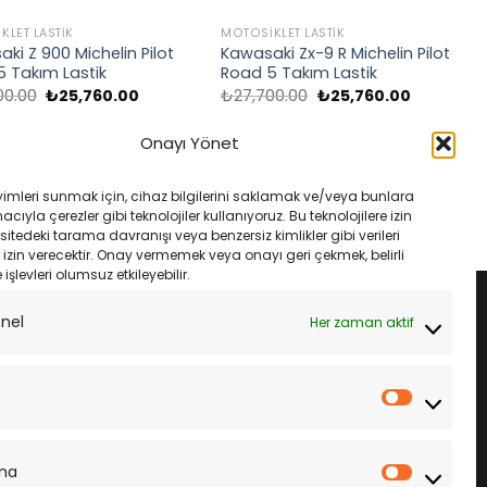
KLET LASTIK
MOTOSIKLET LASTIK
ki Z 900 Michelin Pilot
Kawasaki Zx-9 R Michelin Pilot
 Takım Lastik
Road 5 Takım Lastik
Orijinal
Şu
Orijinal
Şu
00.00
₺
25,760.00
₺
27,700.00
₺
25,760.00
fiyat:
andaki
fiyat:
andaki
₺27,700.00.
fiyat:
₺27,700.00.
fiyat:
TE EKLE
SEPETE EKLE
₺25,760.00.
₺25,760.0
Onayı Yönet
yimleri sunmak için, cihaz bilgilerini saklamak ve/veya bunlara
ıyla çerezler gibi teknolojiler kullanıyoruz. Bu teknolojilere izin
sitedeki tarama davranışı veya benzersiz kimlikler gibi verileri
izin verecektir. Onay vermemek veya onayı geri çekmek, belirli
e işlevleri olumsuz etkileyebilir.
onel
Her zaman aktif
İstatistik
ma
Pazarla