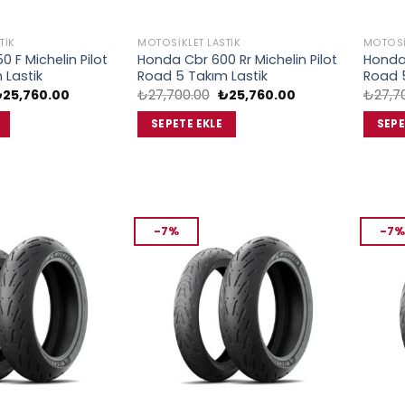
TIK
MOTOSIKLET LASTIK
MOTOSI
 F Michelin Pilot
Honda Cbr 600 Rr Michelin Pilot
Honda 
 Lastik
Road 5 Takım Lastik
Road 5
rijinal
Şu
Orijinal
Şu
₺
25,760.00
₺
27,700.00
₺
25,760.00
₺
27,7
iyat:
andaki
fiyat:
andaki
27,700.00.
fiyat:
₺27,700.00.
fiyat:
SEPETE EKLE
SEPE
₺25,760.00.
₺25,760.00.
-7%
-7%