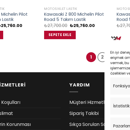
TIK
MOTOSIKLET LASTIK
MOTOSI
Michelin Pilot
Kawasaki Z 800 Michelin Pilot
Kawasa
 Lastik
Road 5 Takım Lastik
Road 5
rijinal
Şu
Orijinal
Şu
₺
25,760.00
₺
27,700.00
₺
25,760.00
₺
27,7
iyat:
andaki
fiyat:
andaki
27,700.00.
fiyat:
₺27,700.00.
fiyat:
SEPETE EKLE
SEPE
₺25,760.00.
₺25,760.00.
En iyi dene
1
2
3
4
erişmek amac
vermek, bu 
işlememize 
özellikleri v
İZMETLERİ
YARDIM
Fonksiy
 Koşulları
Müşteri Hizmetleri
İstatistik
slimat
Sipariş Takibi
lerin Korunması
Sıkça Sorulan Sorular
Pazarla