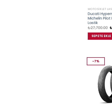
MOTOSIKLET LAS
Ducati Hype
Michelin Pilo
Lastik
O
₺
27,700.00
f
₺
SEPETE EKLE
-7%