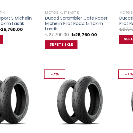
TIK
MOTOSIKLET LASTIK
MOTOSI
port S Michelin
Ducati Scrambler Cafe Racer
Ducati
Takım Lastik
Michelin Pilot Road 5 Takım
Pilot 
Lastik
rijinal
Şu
₺
25,760.00
₺
27,7
iyat:
andaki
Orijinal
Şu
₺
27,700.00
₺
25,760.00
27,700.00.
fiyat:
fiyat:
andaki
SEPE
₺25,760.00.
₺27,700.00.
fiyat:
SEPETE EKLE
₺25,760.00.
-7%
-7%