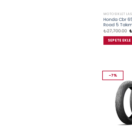
MOTOSIKLET LAS
Honda Cbr 650
Road 5 Takım
O
₺
27,700.00
f
₺
SEPETE EKLE
-7%