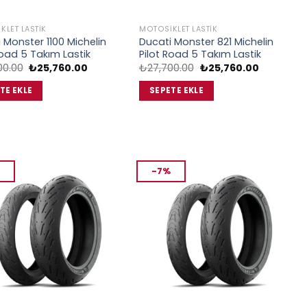
KLET LASTIK
MOTOSIKLET LASTIK
 Monster 1100 Michelin
Ducati Monster 821 Michelin
Road 5 Takım Lastik
Pilot Road 5 Takım Lastik
Orijinal
Şu
Orijinal
Şu
00.00
₺
25,760.00
₺
27,700.00
₺
25,760.00
fiyat:
andaki
fiyat:
andaki
₺27,700.00.
fiyat:
₺27,700.00.
fiyat:
TE EKLE
SEPETE EKLE
₺25,760.00.
₺25,760.0
-7%