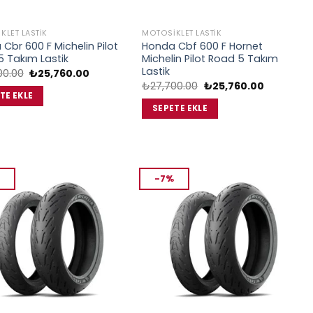
KLET LASTIK
MOTOSIKLET LASTIK
Cbr 600 F Michelin Pilot
Honda Cbf 600 F Hornet
 Takım Lastik
Michelin Pilot Road 5 Takım
Lastik
Orijinal
Şu
00.00
₺
25,760.00
fiyat:
andaki
Orijinal
Şu
₺
27,700.00
₺
25,760.00
₺27,700.00.
fiyat:
fiyat:
andaki
TE EKLE
₺25,760.00.
₺27,700.00.
fiyat:
SEPETE EKLE
₺25,760.0
-7%