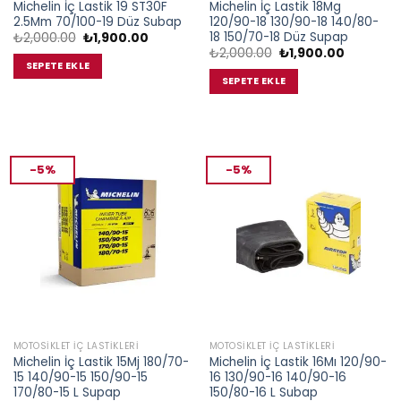
Michelin İç Lastik 19 ST30F
Michelin İç Lastik 18Mg
2.5Mm 70/100-19 Düz Subap
120/90-18 130/90-18 140/80-
18 150/70-18 Düz Supap
Orijinal
Şu
₺
2,000.00
₺
1,900.00
fiyat:
andaki
Orijinal
Şu
₺
2,000.00
₺
1,900.00
₺2,000.00.
fiyat:
fiyat:
andaki
SEPETE EKLE
₺1,900.00.
₺2,000.00.
fiyat:
SEPETE EKLE
₺1,900.00
-5%
-5%
MOTOSIKLET İÇ LASTIKLERI
MOTOSIKLET İÇ LASTIKLERI
Michelin İç Lastik 15Mj 180/70-
Michelin İç Lastik 16Mı 120/90-
15 140/90-15 150/90-15
16 130/90-16 140/90-16
170/80-15 L Supap
150/80-16 L Subap