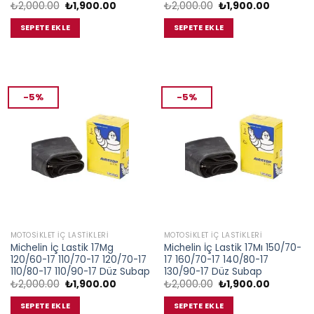
Orijinal
Şu
Orijinal
Şu
₺
2,000.00
₺
1,900.00
₺
2,000.00
₺
1,900.00
fiyat:
andaki
fiyat:
andaki
₺2,000.00.
fiyat:
₺2,000.00.
fiyat:
SEPETE EKLE
SEPETE EKLE
₺1,900.00.
₺1,900.00
-5%
-5%
MOTOSIKLET İÇ LASTIKLERI
MOTOSIKLET İÇ LASTIKLERI
Michelin İç Lastik 17Mg
Michelin İç Lastik 17Mı 150/70-
120/60-17 110/70-17 120/70-17
17 160/70-17 140/80-17
110/80-17 110/90-17 Düz Subap
130/90-17 Düz Subap
Orijinal
Şu
Orijinal
Şu
₺
2,000.00
₺
1,900.00
₺
2,000.00
₺
1,900.00
fiyat:
andaki
fiyat:
andaki
₺2,000.00.
fiyat:
₺2,000.00.
fiyat:
SEPETE EKLE
SEPETE EKLE
₺1,900.00.
₺1,900.00