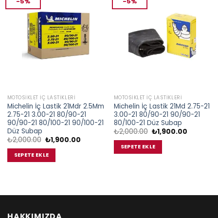
-5%
-5%
MOTOSIKLET İÇ LASTIKLERI
MOTOSIKLET İÇ LASTIKLERI
Michelin İç Lastik 21Mdr 2.5Mm
Michelin İç Lastik 21Md 2.75-21
2.75-21 3.00-21 80/90-21
3.00-21 80/90-21 90/90-21
90/90-21 80/100-21 90/100-21
80/100-21 Düz Subap
Düz Subap
Orijinal
Şu
₺
2,000.00
₺
1,900.00
fiyat:
andaki
Orijinal
Şu
₺
2,000.00
₺
1,900.00
₺2,000.00.
fiyat:
fiyat:
andaki
SEPETE EKLE
₺1,900.00
₺2,000.00.
fiyat:
SEPETE EKLE
₺1,900.00.
HAKKIMIZDA