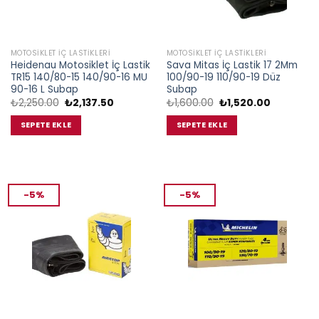
MOTOSIKLET İÇ LASTIKLERI
MOTOSIKLET İÇ LASTIKLERI
Heidenau Motosiklet İç Lastik
Sava Mitas İç Lastik 17 2Mm
TR15 140/80-15 140/90-16 MU
100/90-19 110/90-19 Düz
90-16 L Subap
Subap
Orijinal
Şu
Orijinal
Şu
₺
2,250.00
₺
2,137.50
₺
1,600.00
₺
1,520.00
fiyat:
andaki
fiyat:
andaki
₺2,250.00.
fiyat:
₺1,600.00.
fiyat:
SEPETE EKLE
SEPETE EKLE
₺2,137.50.
₺1,520.00.
-5%
-5%