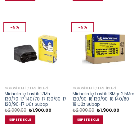
-5%
-5%
MOTOSIKLET İÇ LASTIKLERI
MOTOSIKLET İÇ LASTIKLERI
Michelin İç Lastik 17Mh
Michelin İç Lastik 18Mgr 2.5Mm
130/70-17 140/70-17 130/80-17
120/90-18 130/90-18 140/80-
120/90-17 Düz Subap
18 Düz Subap
Orijinal
Şu
Orijinal
Şu
₺
2,000.00
₺
1,900.00
₺
2,000.00
₺
1,900.00
fiyat:
andaki
fiyat:
andaki
₺2,000.00.
fiyat:
₺2,000.00.
fiyat:
SEPETE EKLE
SEPETE EKLE
₺1,900.00.
₺1,900.00