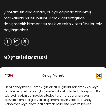
Şirketimizin ana amacı, dünya çapında tanınmış
markalarla sizleri buluşturmak, gerektiğinde
danışmanlık hizmeti vermek ve teknik tecrübelerimizi
paylaşmaktır.
MÜŞTERİ HİZMETLERİ
İptal ve İade Koşulları
Onayı Yönet
Kargo ve Teslimat
En iyi deneyimleri sunmak için, cihaz bilgilerini saklamak ve/veya
Kişisel Verilerin Korunması
bunlara erişmek amacıyla çerezler gibi teknolojiler kullanıyoruz. Bu
teknolojilere izin vermek, bu sitedeki tarama davranışı veya
Mesafeli Satış Sözleşmesi
benzersiz kimlikler gibi verileri işlememize izin verecektir. Onay
vermemek veya onayı geri çekmek, belirli özellikleri ve işlevleri