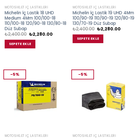
MOTOSIKLET İÇ LASTIKLERI
MOTOSIKLET İÇ LASTIKLERI
Michelin İç Lastik 18 UHD
Michelin İç Lastik 19 UHD 4Mm
Medium 4Mm 100/100-18
100/90-19 110/90-19 120/80-19
110/100-18 120/90-18 130/80-18
130/70-19 Düz Subap
Düz Subap
Orijinal
Şu
₺
2,400.00
₺
2,280.00
fiyat:
andaki
Orijinal
Şu
₺
2,400.00
₺
2,280.00
₺2,400.00.
fiyat:
fiyat:
andaki
SEPETE EKLE
₺2,280.0
₺2,400.00.
fiyat:
SEPETE EKLE
₺2,280.00.
-5%
-5%
MOTOSIKLET İÇ LASTIKLERI
MOTOSIKLET İÇ LASTIKLERI