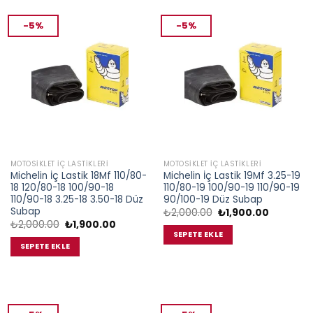
-5%
-5%
MOTOSIKLET İÇ LASTIKLERI
MOTOSIKLET İÇ LASTIKLERI
Michelin İç Lastik 18Mf 110/80-
Michelin İç Lastik 19Mf 3.25-19
18 120/80-18 100/90-18
110/80-19 100/90-19 110/90-19
110/90-18 3.25-18 3.50-18 Düz
90/100-19 Düz Subap
Subap
Orijinal
Şu
₺
2,000.00
₺
1,900.00
fiyat:
andaki
Orijinal
Şu
₺
2,000.00
₺
1,900.00
₺2,000.00.
fiyat:
fiyat:
andaki
SEPETE EKLE
₺1,900.00
₺2,000.00.
fiyat:
SEPETE EKLE
₺1,900.00.