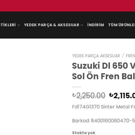
TIKLERI
YEDEK PARÇA & AKSESUAR
İNDIRIM
TÜM ÜRÜNLE
YEDEK PARÇA AKSESUAR
/
FREN
Suzuki Dl 650 
Sol Ön Fren Ba
Orijina
2,250.00
2,115.
₺
₺
fiyat:
Fd174G1370 Sinter Metal F
₺2,250
Barkod: 8400160060470-5
Stokta yok