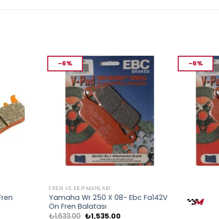
-6%
-6%
FREN VE EKIPMANLARI
FREN VE EKIP
Fren
Yamaha Wr 250 X 08- Ebc Fa142V
Honda Vt 
Ön Fren Balatası
Ebc Fa142V
u
Orijinal
Şu
O
₺
1,633.00
₺
1,535.00
₺
1,633.00