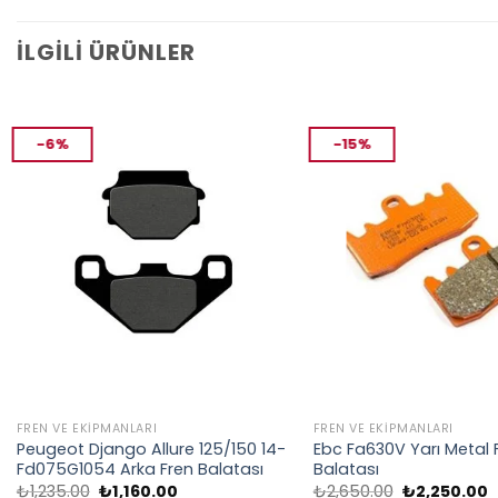
İLGILI ÜRÜNLER
-6%
-15%
FREN VE EKIPMANLARI
FREN VE EKIPMANLARI
Peugeot Django Allure 125/150 14-
Ebc Fa630V Yarı Metal 
Fd075G1054 Arka Fren Balatası
Balatası
Orijinal
Şu
Orijinal
Ş
₺
1,235.00
₺
1,160.00
₺
2,650.00
₺
2,250.00